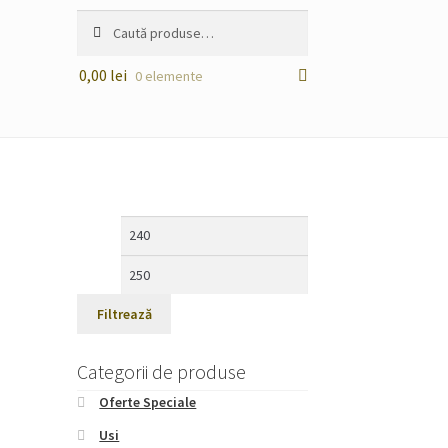
Caută
Caută
după:
0,00
lei
0 elemente
Preț
Preț
minim
maxim
Filtrează
Categorii de produse
Oferte Speciale
Usi