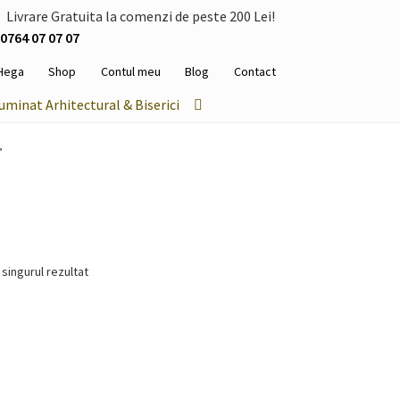
Livrare Gratuita la comenzi de peste 200 Lei!
0764 07 07 07
Hega
Shop
Contul meu
Blog
Contact
luminat Arhitectural & Biserici
”
 singurul rezultat