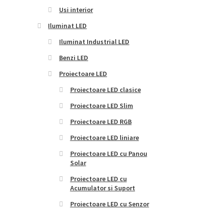
Usi interior
Iluminat LED
Iluminat Industrial LED
Benzi LED
Proiectoare LED
Proiectoare LED clasice
Proiectoare LED Slim
Proiectoare LED RGB
Proiectoare LED liniare
Proiectoare LED cu Panou
Solar
Proiectoare LED cu
Acumulator si Suport
Proiectoare LED cu Senzor