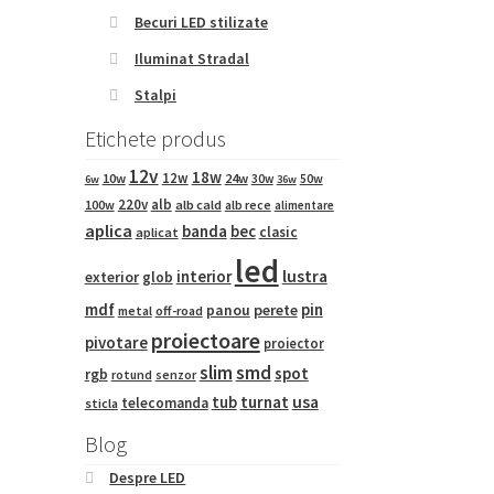
Becuri LED stilizate
Iluminat Stradal
Stalpi
Etichete produs
12v
18w
12w
10w
24w
50w
30w
6w
36w
220v
alb
100w
alb cald
alb rece
alimentare
aplica
banda
bec
clasic
aplicat
led
interior
lustra
exterior
glob
mdf
pin
panou
perete
metal
off-road
proiectoare
pivotare
proiector
slim
smd
spot
rgb
rotund
senzor
tub
turnat
usa
telecomanda
sticla
Blog
Despre LED