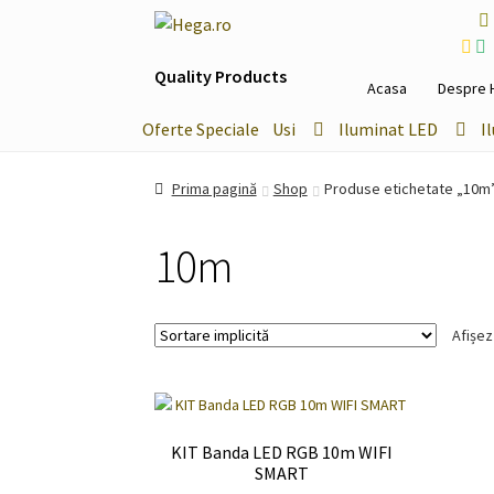
Sari
Sari
la
la
Quality Products
navigare
conținut
Acasa
Despre 
Oferte Speciale
Usi
Iluminat LED
I
Prima pagină
Shop
Produse etichetate „10m
10m
Afișez
KIT Banda LED RGB 10m WIFI
SMART