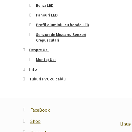
Benzi LED
Panouri LED
Profil aluminiu cu banda LED
Senzori de Miscare/ Senzori
Crepusculari
Despre Usi
Montaj Usi
Info
Tuburi PVC cu cablu
FaceBook
Shop
sus