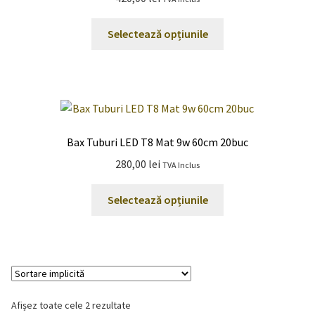
Acest
Selectează opțiunile
produs
are
mai
multe
variații.
Opțiunile
Bax Tuburi LED T8 Mat 9w 60cm 20buc
pot
280,00
lei
TVA Inclus
fi
alese
Acest
Selectează opțiunile
în
produs
pagina
are
produsului.
mai
multe
variații.
Opțiunile
Afișez toate cele 2 rezultate
pot