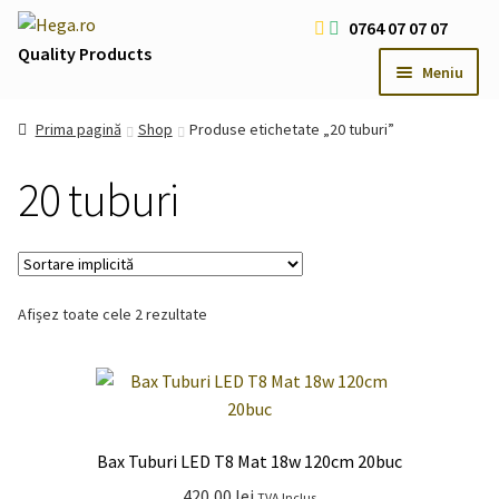
Sari
Sari
0764 07 07 07
la
la
Quality Products
Meniu
navigare
conținut
Livrare Gratuita Comenzi > 200 RON
Prima pagină
Shop
Produse etichetate „20 tuburi”
Cum platesc
20 tuburi
Contact
Oferte Speciale
Usi
Extind
meniul
Iluminat LED
Extind
Afișez toate cele 2 rezultate
copil
meniul
Iluminat Arhitectural & Biserici
Extind
copil
meniul
copil
Bax Tuburi LED T8 Mat 18w 120cm 20buc
420,00
lei
TVA Inclus