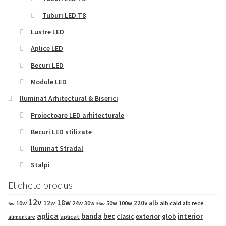
Tuburi LED T8
Lustre LED
Aplice LED
Becuri LED
Module LED
Iluminat Arhitectural & Biserici
Proiectoare LED arhitecturale
Becuri LED stilizate
Iluminat Stradal
Stalpi
Etichete produs
12v
18w
12w
220v
alb
10w
24w
50w
100w
alb cald
30w
alb rece
6w
36w
aplica
banda
bec
interior
exterior
clasic
glob
aplicat
alimentare