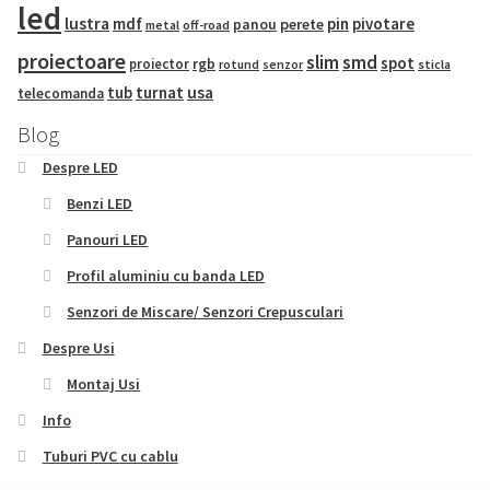
led
lustra
mdf
pin
pivotare
panou
perete
metal
off-road
proiectoare
slim
smd
spot
proiector
rgb
sticla
rotund
senzor
tub
turnat
usa
telecomanda
Blog
Despre LED
Benzi LED
Panouri LED
Profil aluminiu cu banda LED
Senzori de Miscare/ Senzori Crepusculari
Despre Usi
Montaj Usi
Info
Tuburi PVC cu cablu