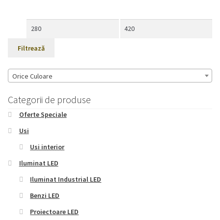
fi
alese
Preț
Preț
în
minim
maxim
Filtrează
pagina
produsului.
Orice Culoare
Categorii de produse
Oferte Speciale
Usi
Usi interior
Iluminat LED
Iluminat Industrial LED
Benzi LED
Proiectoare LED