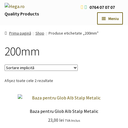
Sari
Sari
0764 07 07 07
la
la
Quality Products
Meniu
navigare
conținut
Livrare Gratuita Comenzi > 200 RON
Prima pagină
Shop
Produse etichetate „200mm”
Cum platesc
200mm
Contact
Oferte Speciale
Usi
Extind
meniul
Iluminat LED
Extind
Afișez toate cele 2 rezultate
copil
meniul
Iluminat Arhitectural & Biserici
Extind
copil
meniul
copil
Baza pentru Glob Alb Stalp Metalic
23,00
lei
TVA Inclus