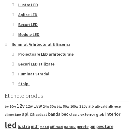
Lustre LED
Aplice LED
Becuri LED
Module LED
Iluminat Arhitectural & Biserici
Proiectoare LED arhitecturale
Becuri LED stilizate
Iluminat Stradal
Stalpi
Etichete produs
12v
18w
12w
220v
alb
10w
24w
50w
100w
alb cald
30w
alb rece
6w
36w
aplica
banda
bec
interior
exterior
clasic
glob
aplicat
alimentare
led
lustra
mdf
pin
pivotare
panou
perete
metal
off-road