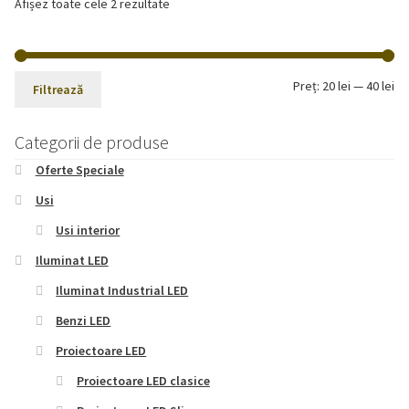
Afișez toate cele 2 rezultate
Pr
Pr
Preț:
20 lei
—
40 lei
Filtrează
mi
ma
Categorii de produse
Oferte Speciale
Usi
Usi interior
Iluminat LED
Iluminat Industrial LED
Benzi LED
Proiectoare LED
Proiectoare LED clasice