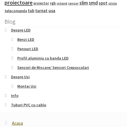
proiectoare
slim
smd
spot
proiector
rgb
sticla
rotund
senzor
tub
turnat
usa
telecomanda
Blog
Despre LED
Benzi LED
Panouri LED
Profil aluminiu cu banda LED
Senzori de Miscare/ Senzori Crepusculari
Despre Usi
Montaj Usi
Info
Tuburi PVC cu cablu
Acasa