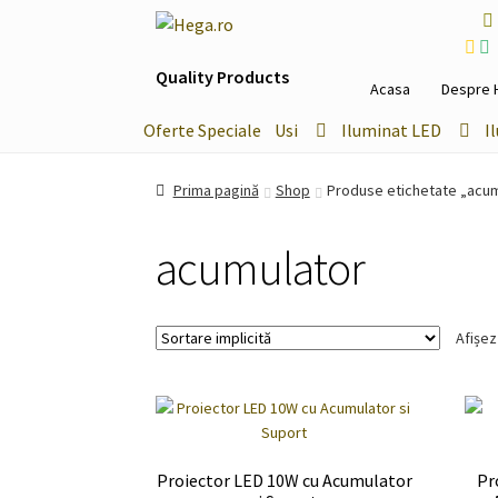
Sari
Sari
la
la
Quality Products
navigare
conținut
Acasa
Despre 
Oferte Speciale
Usi
Iluminat LED
I
Prima pagină
Shop
Produse etichetate „acum
acumulator
Afișez
Proiector LED 10W cu Acumulator
Pr