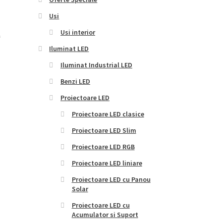
Usi
Usi interior
s
Iluminat LED
Iluminat Industrial LED
i.
Benzi LED
Proiectoare LED
Proiectoare LED clasice
Proiectoare LED Slim
Proiectoare LED RGB
Proiectoare LED liniare
Proiectoare LED cu Panou
Solar
Proiectoare LED cu
Acumulator si Suport