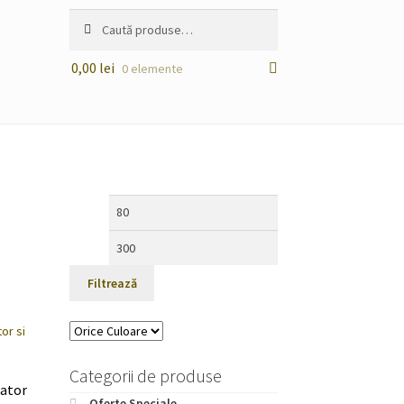
Caută
Caută
după:
0,00
lei
0 elemente
Preț
Preț
minim
maxim
Filtrează
Categorii de produse
lator
Oferte Speciale