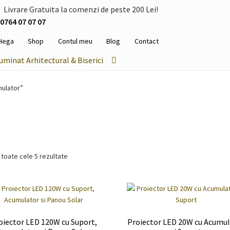
Livrare Gratuita la comenzi de peste 200 Lei!
0764 07 07 07
Hega
Shop
Contul meu
Blog
Contact
luminat Arhitectural & Biserici
ulator”
 toate cele 5 rezultate
oiector LED 120W cu Suport,
Proiector LED 20W cu Acumu