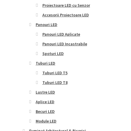
Proiectoare LED cu Senzor
Accesorii Proiectoare LED
Panouri LED
Panouri LED Aplicate
Panouri LED Incastrabile
Spoturi LED
Tuburi LED
Tuburi LED T5
Tuburi LED T8
Lustre LED
Aplice LED
Becuri LED
Module LED
Iluminat Arhitectural & Biserici