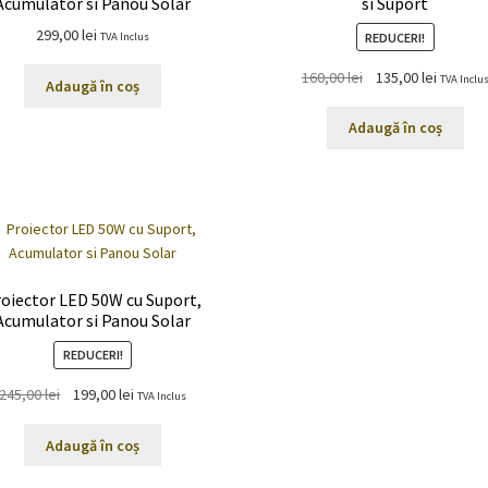
Acumulator si Panou Solar
si Suport
299,00
lei
REDUCERI!
TVA Inclus
Prețul
Prețul
160,00
lei
135,00
lei
TVA Inclu
Adaugă în coș
inițial
curent
a
este:
Adaugă în coș
fost:
135,00 le
160,00 lei.
oiector LED 50W cu Suport,
Acumulator si Panou Solar
REDUCERI!
Prețul
Prețul
245,00
lei
199,00
lei
TVA Inclus
inițial
curent
a
este:
Adaugă în coș
fost:
199,00 lei.