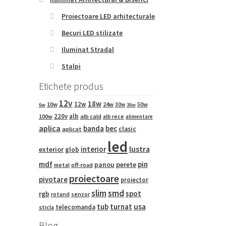
Proiectoare LED arhitecturale
Becuri LED stilizate
Iluminat Stradal
Stalpi
Etichete produs
12v
18w
12w
10w
24w
50w
30w
6w
36w
220v
alb
100w
alb cald
alb rece
alimentare
aplica
banda
bec
clasic
aplicat
led
interior
lustra
exterior
glob
mdf
pin
panou
perete
metal
off-road
proiectoare
pivotare
proiector
slim
smd
spot
rgb
rotund
senzor
tub
turnat
usa
telecomanda
sticla
Blog