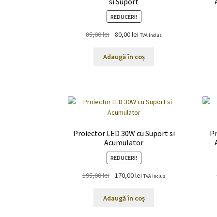
si Suport
REDUCERI!
Prețul
Prețul
85,00
lei
80,00
lei
TVA Inclus
inițial
curent
a
este:
Adaugă în coș
fost:
80,00 lei.
85,00 lei.
Proiector LED 30W cu Suport si
Pr
Acumulator
REDUCERI!
Prețul
Prețul
195,00
lei
170,00
lei
TVA Inclus
inițial
curent
a
este:
Adaugă în coș
fost:
170,00 lei.