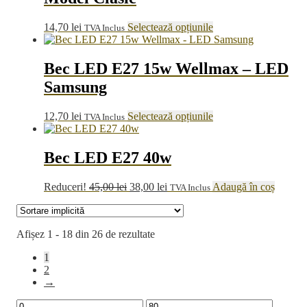
Opțiunile
pot
Acest
14,70
lei
Selectează opțiunile
TVA Inclus
fi
produs
alese
are
în
mai
Bec LED E27 15w Wellmax – LED
pagina
multe
Samsung
produsului.
variații.
Opțiunile
pot
Acest
12,70
lei
Selectează opțiunile
TVA Inclus
fi
produs
alese
are
în
mai
Bec LED E27 40w
pagina
multe
produsului.
variații.
Prețul
Prețul
Reduceri!
45,00
lei
38,00
lei
Adaugă în coș
TVA Inclus
Opțiunile
inițial
curent
pot
a
este:
fi
fost:
38,00 lei.
alese
Afișez 1 - 18 din 26 de rezultate
45,00 lei.
în
pagina
1
produsului.
2
→
Preț
Preț