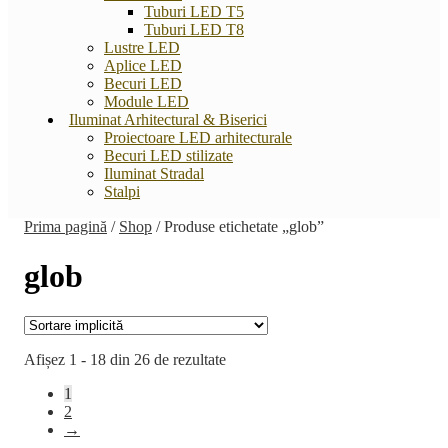
Tuburi LED T5
Tuburi LED T8
Lustre LED
Aplice LED
Becuri LED
Module LED
Iluminat Arhitectural & Biserici
Proiectoare LED arhitecturale
Becuri LED stilizate
Iluminat Stradal
Stalpi
Prima pagină
/
Shop
/
Produse etichetate „glob”
glob
Afișez 1 - 18 din 26 de rezultate
1
2
→