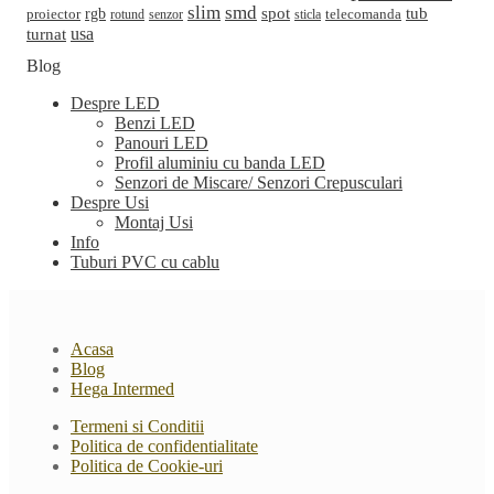
slim
smd
spot
tub
rgb
telecomanda
proiector
sticla
rotund
senzor
turnat
usa
Blog
Despre LED
Benzi LED
Panouri LED
Profil aluminiu cu banda LED
Senzori de Miscare/ Senzori Crepusculari
Despre Usi
Montaj Usi
Info
Tuburi PVC cu cablu
Acasa
Blog
Hega Intermed
Termeni si Conditii
Politica de confidentialitate
Politica de Cookie-uri