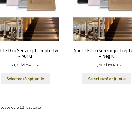
t LED cu Senzor pt Trepte 1w
Spot LED cu Senzor pt Trept
– Auriu
– Negru
53,70
lei
53,70
lei
TVA Inclus
TVA Inclus
Acest
Selectează opțiunile
Selectează opțiunile
produs
are
mai
multe
 toate cele 12 rezultate
variații.
Opțiunile
pot
fi