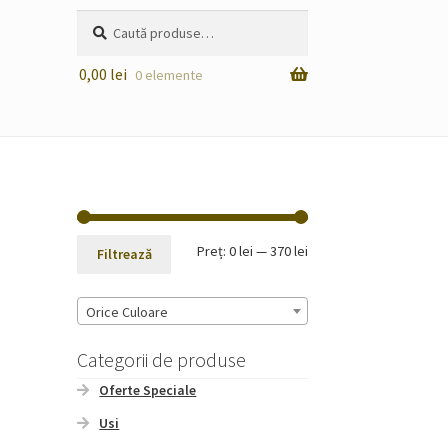
Caută
Caută
după:
0,00
lei
0 elemente
Preț
Preț
Preț:
0 lei
—
370 lei
Filtrează
minim
maxim
Orice Culoare
Categorii de produse
Oferte Speciale
Usi