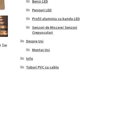
Benzi LED
pagina
Panouri LED
produsului.
Profil aluminiu cu banda LED
Senzori de Miscare/ Senzori
Crepusculari
Despre Usi
e 1w
Montaj Usi
Info
Tuburi PVC cu cablu
Acest
produs
are
mai
multe
variații.
Opțiunile
pot
fi