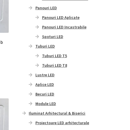
Panouri LED
Panouri LED Aplicate
Panouri LED Incastrabile
Spoturi LED
lb
Tuburi LED
Tuburi LED T5
Acest
Tuburi LED T8
produs
are
Lustre LED
mai
Aplice LED
multe
variații.
Becuri LED
Opțiunile
Module LED
pot
fi
Iluminat Arhitectural & Biserici
alese
Proiectoare LED arhitecturale
în