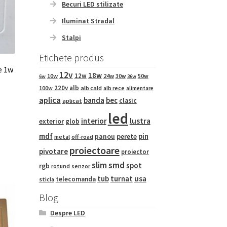
pagina
Becuri LED stilizate
produsului.
Iluminat Stradal
Stalpi
Etichete produs
e 1w
12v
18w
12w
10w
24w
50w
30w
6w
36w
220v
alb
100w
alb cald
alb rece
alimentare
aplica
banda
bec
clasic
aplicat
Acest
led
interior
lustra
exterior
glob
produs
are
mdf
pin
panou
perete
metal
off-road
mai
proiectoare
pivotare
proiector
multe
slim
smd
spot
rgb
rotund
senzor
variații.
tub
turnat
usa
telecomanda
sticla
Opțiunile
pot
Blog
fi
Despre LED
alese
în