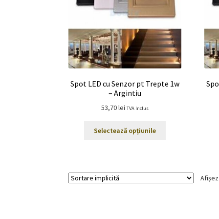
alese
în
pagina
produsului.
Spot LED cu Senzor pt Trepte 1w
Spo
– Argintiu
53,70
lei
TVA Inclus
Acest
Selectează opțiunile
produs
are
mai
multe
Afișez
variații.
Opțiunile
pot
fi