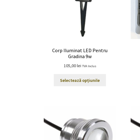
Corp Iluminat LED Pentru
Gradina 9w
105,00
lei
TVA Inclus
Acest
Selectează opțiunile
produs
are
mai
multe
variații.
Opțiunile
pot
fi
alese