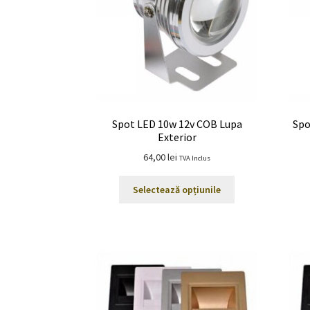
în
pagina
produsului.
Spot LED 10w 12v COB Lupa
Spo
Exterior
64,00
lei
TVA Inclus
Acest
Selectează opțiunile
produs
are
mai
multe
variații.
Opțiunile
pot
fi