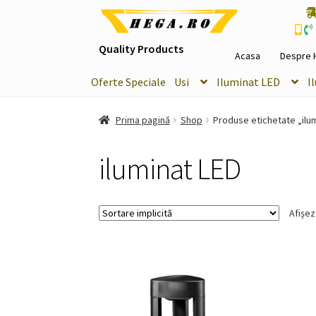
Sari
Sari
la
la
Quality Products
navigare
conținut
Acasa
Despre 
Oferte Speciale
Usi
Iluminat LED
I
Prima pagină
Shop
Produse etichetate „ilu
iluminat LED
Afișez