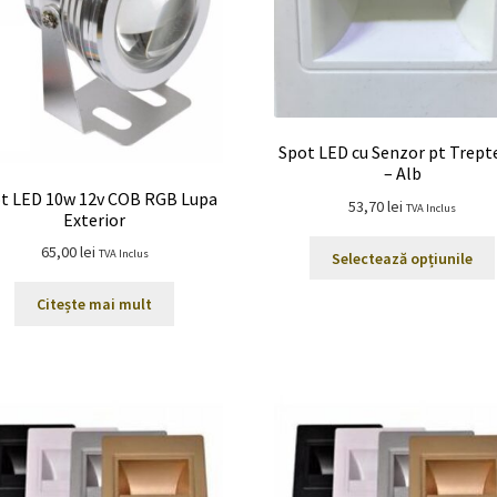
Spot LED cu Senzor pt Trept
– Alb
t LED 10w 12v COB RGB Lupa
53,70
lei
TVA Inclus
Exterior
65,00
lei
TVA Inclus
Selectează opțiunile
Citește mai mult