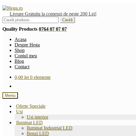
Sari
Sari
la
la
Livrare Gratuita la comenzi de peste 200 Lei!
navigare
conținut
Caută
Caută
după:
Quality Products
0764 07 07 07
Acasa
Despre Hega
Shop
Contul meu
Blog
Contact
0,00
lei
0 elemente
Meniu
Oferte Speciale
Usi
Usi interior
Iluminat LED
Iluminat Industrial LED
Benzi LED