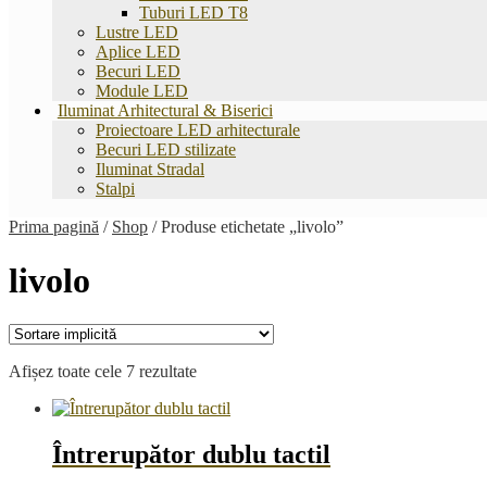
Tuburi LED T8
Lustre LED
Aplice LED
Becuri LED
Module LED
Iluminat Arhitectural & Biserici
Proiectoare LED arhitecturale
Becuri LED stilizate
Iluminat Stradal
Stalpi
Prima pagină
/
Shop
/
Produse etichetate „livolo”
livolo
Afișez toate cele 7 rezultate
Întrerupător dublu tactil