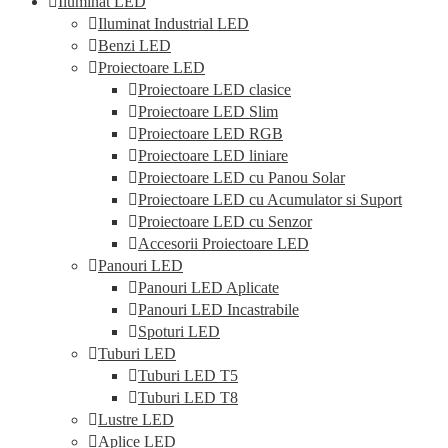
Iluminat LED
Iluminat Industrial LED
Benzi LED
Proiectoare LED
Proiectoare LED clasice
Proiectoare LED Slim
Proiectoare LED RGB
Proiectoare LED liniare
Proiectoare LED cu Panou Solar
Proiectoare LED cu Acumulator si Suport
Proiectoare LED cu Senzor
Accesorii Proiectoare LED
Panouri LED
Panouri LED Aplicate
Panouri LED Incastrabile
Spoturi LED
Tuburi LED
Tuburi LED T5
Tuburi LED T8
Lustre LED
Aplice LED