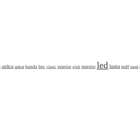
led
aplica
banda
lustra
mdf
bec
interior
clasic
exterior
glob
aplicat
metal
e