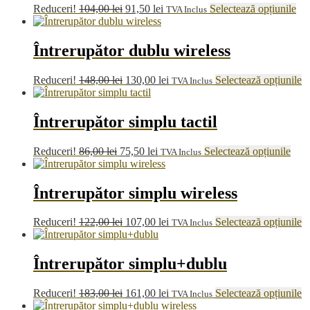
Prețul
Prețul
Ac
Reduceri!
104,00
lei
91,50
lei
Selectează opțiunile
TVA Inclus
inițial
curent
pr
a
este:
are
fost:
91,50 lei.
ma
Întrerupător dublu wireless
104,00 lei.
mul
vari
Prețul
Prețul
A
Reduceri!
148,00
lei
130,00
lei
Selectează opțiunile
TVA Inclus
Opț
inițial
curent
p
pot
a
este:
ar
fi
fost:
130,00 lei.
m
Întrerupător simplu tactil
ale
148,00 lei.
m
în
va
pag
Prețul
Prețul
Aces
Reduceri!
86,00
lei
75,50
lei
Selectează opțiunile
TVA Inclus
O
pro
inițial
curent
prod
p
a
este:
are
fi
fost:
75,50 lei.
mai
Întrerupător simplu wireless
al
86,00 lei.
mult
în
varia
p
Prețul
Prețul
A
Reduceri!
122,00
lei
107,00
lei
Selectează opțiunile
TVA Inclus
Opți
pr
inițial
curent
p
pot
a
este:
ar
fi
fost:
107,00 lei.
m
Întrerupător simplu+dublu
ales
122,00 lei.
m
în
va
pagi
Prețul
Prețul
A
Reduceri!
183,00
lei
161,00
lei
Selectează opțiunile
TVA Inclus
O
prod
inițial
curent
p
p