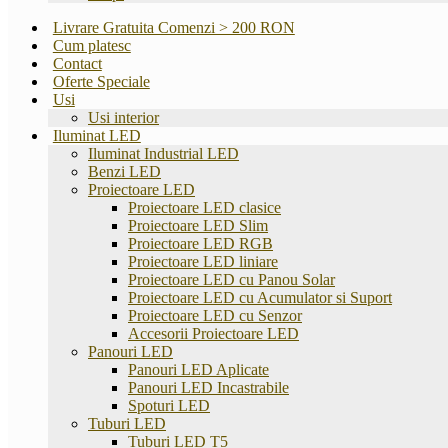
Livrare Gratuita Comenzi > 200 RON
Cum platesc
Contact
Oferte Speciale
Usi
Usi interior
Iluminat LED
Iluminat Industrial LED
Benzi LED
Proiectoare LED
Proiectoare LED clasice
Proiectoare LED Slim
Proiectoare LED RGB
Proiectoare LED liniare
Proiectoare LED cu Panou Solar
Proiectoare LED cu Acumulator si Suport
Proiectoare LED cu Senzor
Accesorii Proiectoare LED
Panouri LED
Panouri LED Aplicate
Panouri LED Incastrabile
Spoturi LED
Tuburi LED
Tuburi LED T5