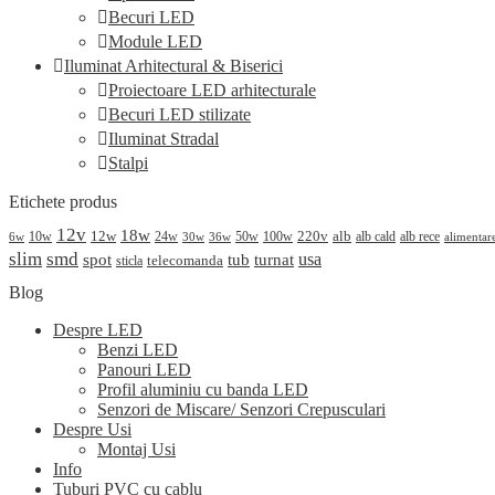
Becuri LED
Module LED
Iluminat Arhitectural & Biserici
Proiectoare LED arhitecturale
Becuri LED stilizate
Iluminat Stradal
Stalpi
Etichete produs
12v
18w
220v
alb
10w
12w
24w
50w
100w
alb cald
30w
alb rece
alimentar
6w
36w
slim
smd
spot
turnat
usa
tub
telecomanda
sticla
Blog
Despre LED
Benzi LED
Panouri LED
Profil aluminiu cu banda LED
Senzori de Miscare/ Senzori Crepusculari
Despre Usi
Montaj Usi
Info
Tuburi PVC cu cablu