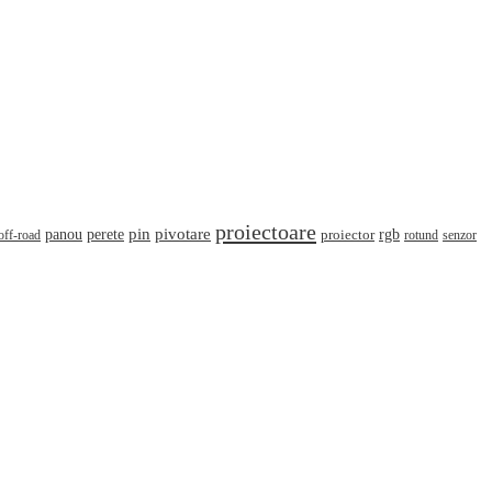
proiectoare
pin
perete
pivotare
panou
rgb
off-road
proiector
rotund
senzor