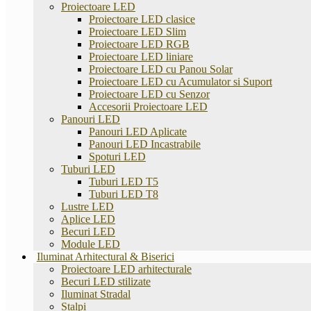
Proiectoare LED
Proiectoare LED clasice
Proiectoare LED Slim
Proiectoare LED RGB
Proiectoare LED liniare
Proiectoare LED cu Panou Solar
Proiectoare LED cu Acumulator si Suport
Proiectoare LED cu Senzor
Accesorii Proiectoare LED
Panouri LED
Panouri LED Aplicate
Panouri LED Incastrabile
Spoturi LED
Tuburi LED
Tuburi LED T5
Tuburi LED T8
Lustre LED
Aplice LED
Becuri LED
Module LED
Iluminat Arhitectural & Biserici
Proiectoare LED arhitecturale
Becuri LED stilizate
Iluminat Stradal
Stalpi