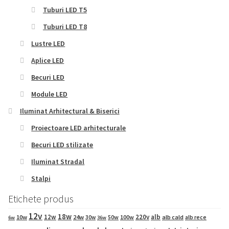
Tuburi LED T5
Tuburi LED T8
Lustre LED
Aplice LED
Becuri LED
Module LED
Iluminat Arhitectural & Biserici
Proiectoare LED arhitecturale
Becuri LED stilizate
Iluminat Stradal
Stalpi
Etichete produs
12v
18w
12w
220v
alb
10w
24w
50w
100w
alb cald
30w
alb rece
6w
36w