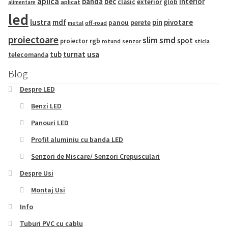
aplica
banda
bec
interior
exterior
clasic
glob
aplicat
alimentare
led
lustra
mdf
pin
pivotare
panou
perete
metal
off-road
proiectoare
slim
smd
spot
proiector
rgb
sticla
rotund
senzor
tub
turnat
usa
telecomanda
Blog
Despre LED
Benzi LED
Panouri LED
Profil aluminiu cu banda LED
Senzori de Miscare/ Senzori Crepusculari
Despre Usi
Montaj Usi
Info
Tuburi PVC cu cablu