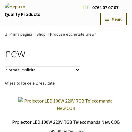
Sari
Sari
0764 07 07 07
la
la
Quality Products
Meniu
navigare
conținut
Livrare Gratuita Comenzi > 200 RON
Prima pagină
Shop
Produse etichetate „new”
Cum platesc
new
Contact
Oferte Speciale
Usi
Extind
meniul
Iluminat LED
Extind
Afișez toate cele 2 rezultate
copil
meniul
Iluminat Arhitectural & Biserici
Extind
copil
meniul
copil
Proiector LED 100W 220V RGB Telecomanda New COB
295,00
lei
TVA Inclus