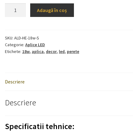
Cantitate
Adaugă în coș
Aplica
LED
Decor
Stea
SKU:
ALD-HE-18w-S
Categorie:
Aplice LED
18w
Etichete:
18w
,
aplica
,
decor
,
led
,
perete
Descriere
Descriere
Specificatii tehnice: