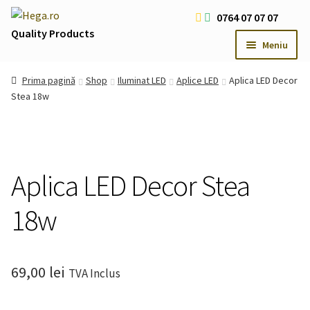
Sari
Sari
0764 07 07 07
la
la
Quality Products
Meniu
navigare
conținut
Livrare Gratuita Comenzi > 200 RON
Prima pagină
Shop
Iluminat LED
Aplice LED
Aplica LED Decor
Cum platesc
Stea 18w
Contact
Oferte Speciale
Usi
Extind
Aplica LED Decor Stea
meniul
Iluminat LED
Extind
copil
18w
meniul
Iluminat Arhitectural & Biserici
Extind
copil
meniul
copil
69,00
lei
TVA Inclus