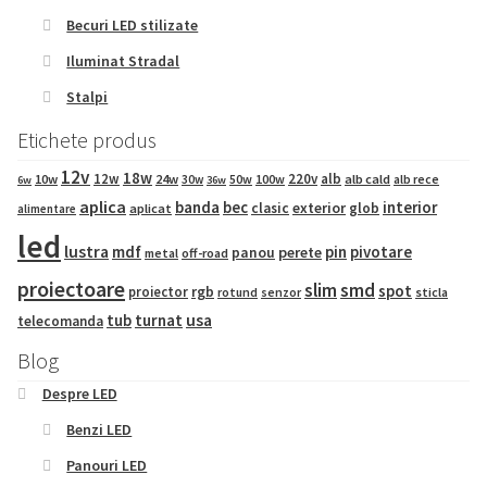
Becuri LED stilizate
Iluminat Stradal
Stalpi
Etichete produs
12v
18w
12w
220v
alb
10w
24w
50w
100w
alb cald
30w
alb rece
6w
36w
aplica
banda
bec
interior
exterior
clasic
glob
aplicat
alimentare
led
lustra
mdf
pin
pivotare
panou
perete
metal
off-road
proiectoare
slim
smd
spot
proiector
rgb
sticla
rotund
senzor
tub
turnat
usa
telecomanda
Blog
Despre LED
Benzi LED
Panouri LED