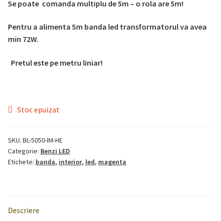
Se poate comanda multiplu de 5m – o rola are 5m!
Pentru a alimenta 5m banda led transformatorul va avea
min 72W.
Pretul este pe metru liniar!
Stoc epuizat
SKU:
BL-5050-IM-HE
Categorie:
Benzi LED
Etichete:
banda
,
interior
,
led
,
magenta
Descriere