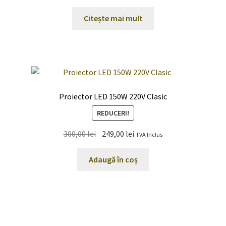
Citește mai mult
Proiector LED 150W 220V Clasic
REDUCERI!
Prețul
Prețul
300,00
lei
249,00
lei
TVA Inclus
inițial
curent
a
este:
Adaugă în coș
fost:
249,00 lei.
300,00 lei.