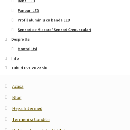
Benzi LED
Panouri LED
Profil aluminiu cu banda LED
Senzori de Miscare/ Senzori Crepusculari
Despre Usi
Montaj Usi
Info
Tuburi PVC cu cablu
Acasa
Blog
Hega Intermed
Termeni si Conditii