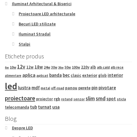
Iluminat Arhitectural & Biserici
Proiectoare LED arhitecturale
Becuri LED stilizate
Iluminat Stradal
Stalpi
Etichete produs
12v
18w
12w
220v
alb
10w
24w
50w
100w
alb cald
30w
alb rece
6w
36w
aplica
banda
bec
interior
exterior
clasic
glob
aplicat
alimentare
led
lustra
mdf
pin
pivotare
panou
perete
metal
off-road
proiectoare
slim
smd
spot
proiector
rgb
sticla
rotund
senzor
tub
turnat
usa
telecomanda
Blog
Despre LED