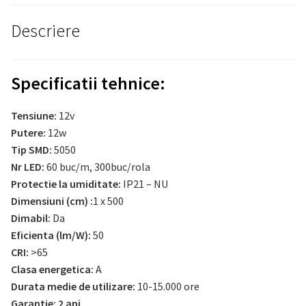
Descriere
Specificatii tehnice:
Tensiune:
12v
Putere:
12w
Tip SMD:
5050
Nr LED:
60 buc/m, 300buc/rola
Protectie la umiditate:
IP21 – NU
Dimensiuni (cm) :
1 x 500
Dimabil:
Da
Eficienta (lm/W):
50
CRI:
>65
Clasa energetica:
A
Durata medie de utilizare:
10-15.000 ore
Garantie: 2 ani