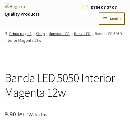
Sari
Sari
0764 07 07 07
la
la
Quality Products
Meniu
navigare
conținut
Livrare Gratuita Comenzi > 200 RON
Prima pagină
Shop
Iluminat LED
Benzi LED
Banda LED 5050
Cum platesc
Interior Magenta 12w
Contact
Oferte Speciale
Usi
Extind
Banda LED 5050 Interior
meniul
Iluminat LED
Extind
copil
Magenta 12w
meniul
Iluminat Arhitectural & Biserici
Extind
copil
meniul
copil
9,90
lei
TVA Inclus