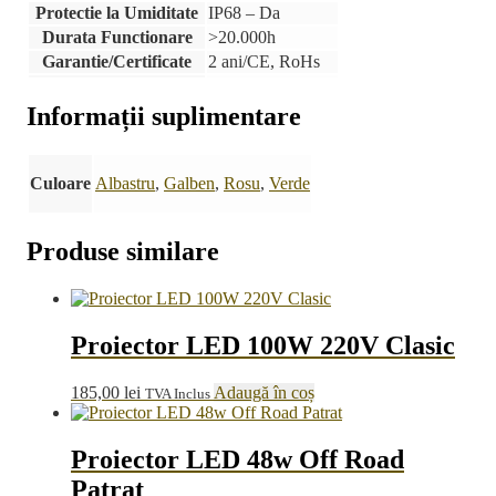
Protectie la Umiditate
IP68 – Da
Durata Functionare
>20.000h
Garantie/Certificate
2 ani/CE, RoHs
Informații suplimentare
Culoare
Albastru
,
Galben
,
Rosu
,
Verde
Produse similare
Proiector LED 100W 220V Clasic
185,00
lei
Adaugă în coș
TVA Inclus
Proiector LED 48w Off Road
Patrat