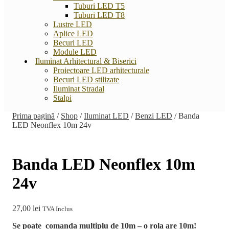
Tuburi LED T5
Tuburi LED T8
Lustre LED
Aplice LED
Becuri LED
Module LED
Iluminat Arhitectural & Biserici
Proiectoare LED arhitecturale
Becuri LED stilizate
Iluminat Stradal
Stalpi
Prima pagină
/
Shop
/
Iluminat LED
/
Benzi LED
/
Banda
LED Neonflex 10m 24v
Banda LED Neonflex 10m
24v
27,00
lei
TVA Inclus
Se poate comanda multiplu de 10m – o rola are 10m!