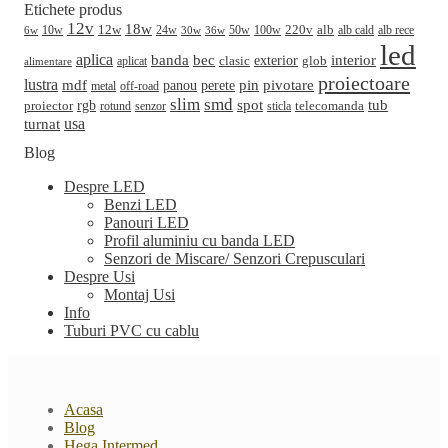
Etichete produs
12v
18w
220v
alb
10w
12w
24w
50w
100w
alb cald
30w
alb rece
6w
36w
led
aplica
banda
bec
interior
clasic
exterior
glob
aplicat
alimentare
proiectoare
lustra
mdf
pin
perete
pivotare
panou
metal
off-road
slim
smd
spot
tub
rgb
telecomanda
proiector
sticla
rotund
senzor
turnat
usa
Blog
Despre LED
Benzi LED
Panouri LED
Profil aluminiu cu banda LED
Senzori de Miscare/ Senzori Crepusculari
Despre Usi
Montaj Usi
Info
Tuburi PVC cu cablu
Acasa
Blog
Hega Intermed