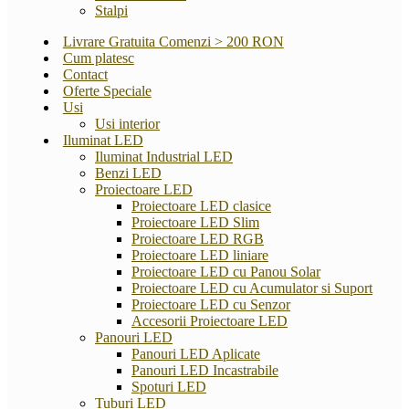
Stalpi
Livrare Gratuita Comenzi > 200 RON
Cum platesc
Contact
Oferte Speciale
Usi
Usi interior
Iluminat LED
Iluminat Industrial LED
Benzi LED
Proiectoare LED
Proiectoare LED clasice
Proiectoare LED Slim
Proiectoare LED RGB
Proiectoare LED liniare
Proiectoare LED cu Panou Solar
Proiectoare LED cu Acumulator si Suport
Proiectoare LED cu Senzor
Accesorii Proiectoare LED
Panouri LED
Panouri LED Aplicate
Panouri LED Incastrabile
Spoturi LED
Tuburi LED