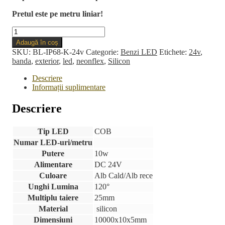
Pretul este pe metru liniar!
Cantitate
Banda
Adaugă în coș
LED
SKU:
BL-IP68-K-24v
Categorie:
Benzi LED
Etichete:
24v
,
Neonflex
banda
,
exterior
,
led
,
neonflex
,
Silicon
10m
24v
Descriere
Informații suplimentare
Descriere
Tip LED
COB
Numar LED-uri/metru
Putere
10w
Alimentare
DC 24V
Culoare
Alb Cald/Alb rece
Unghi Lumina
120°
Multiplu taiere
25mm
Material
silicon
Dimensiuni
10000x10x5mm