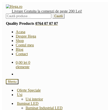
Sari
Sari
la
la
Livrare Gratuita la comenzi de peste 200 Lei!
navigare
conținut
Caută
Caută
după:
Quality Products
0764 07 07 07
Acasa
Despre Hega
Shop
Contul meu
Blog
Contact
0,00
lei
0
elemente
Meniu
Oferte Speciale
Usi
Usi interior
Iluminat LED
Iluminat Industrial LED