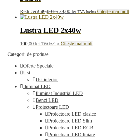
Prețul
Prețul
Reduceri!
49,00
lei
39,00
lei
Citește mai mult
TVA Inclus
inițial
curent
a
este:
fost:
39,00 lei.
Lustra LED 2x40w
49,00 lei.
100,00
lei
Citește mai mult
TVA Inclus
Categorii de produse
Oferte Speciale
Usi
Usi interior
Iluminat LED
Iluminat Industrial LED
Benzi LED
Proiectoare LED
Proiectoare LED clasice
Proiectoare LED Slim
Proiectoare LED RGB
Proiectoare LED liniare