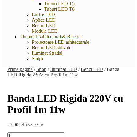
Tuburi LED T5
Tuburi LED T8
Lustre LED
Aplice LED
Becuri LED
Module LED
Iluminat Arhitectural & Biserici
Proiectoare LED arhitecturale
Becuri LED stilizate
Iluminat Stradal
Stalpi
Prima pagină
/
Shop
/
Iluminat LED
/
Benzi LED
/
Banda
LED Rigida 220V cu Profil 1m 11w
Banda LED Rigida 220V cu
Profil 1m 11w
25,90
lei
TVA Inclus
Cantitate