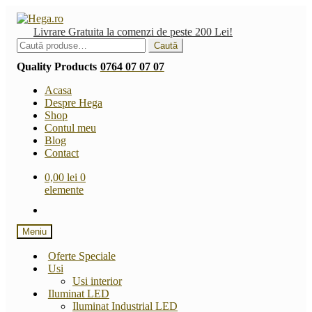
Sari
Sari
la
la
Livrare Gratuita la comenzi de peste 200 Lei!
navigare
conținut
Caută
Caută
după:
Quality Products
0764 07 07 07
Acasa
Despre Hega
Shop
Contul meu
Blog
Contact
0,00
lei
0
elemente
Meniu
Oferte Speciale
Usi
Usi interior
Iluminat LED
Iluminat Industrial LED