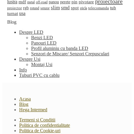
proiectoare
lustra
mdf
pin
perete
pivotare
panou
metal
off-road
slim
smd
spot
tub
rgb
telecomanda
proiector
sticla
rotund
senzor
turnat
usa
Blog
Despre LED
Benzi LED
Panouri LED
Profil aluminiu cu banda LED
Senzori de Miscare/ Senzori Crepusculari
Despre Usi
Montaj Usi
Info
Tuburi PVC cu cablu
Acasa
Blog
Hega Intermed
Termeni si Conditii
Politica de confidentialitate
Politica de Cookie-uri