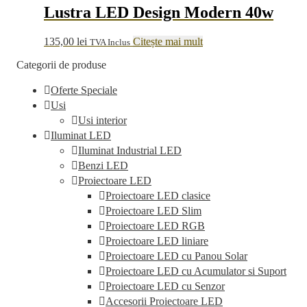
Lustra LED Design Modern 40w
135,00
lei
Citește mai mult
TVA Inclus
Categorii de produse
Oferte Speciale
Usi
Usi interior
Iluminat LED
Iluminat Industrial LED
Benzi LED
Proiectoare LED
Proiectoare LED clasice
Proiectoare LED Slim
Proiectoare LED RGB
Proiectoare LED liniare
Proiectoare LED cu Panou Solar
Proiectoare LED cu Acumulator si Suport
Proiectoare LED cu Senzor
Accesorii Proiectoare LED