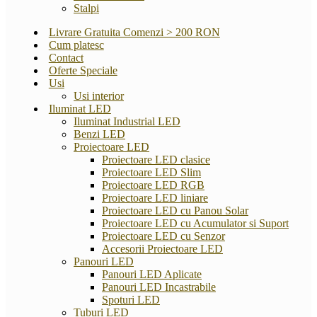
Stalpi
Livrare Gratuita Comenzi > 200 RON
Cum platesc
Contact
Oferte Speciale
Usi
Usi interior
Iluminat LED
Iluminat Industrial LED
Benzi LED
Proiectoare LED
Proiectoare LED clasice
Proiectoare LED Slim
Proiectoare LED RGB
Proiectoare LED liniare
Proiectoare LED cu Panou Solar
Proiectoare LED cu Acumulator si Suport
Proiectoare LED cu Senzor
Accesorii Proiectoare LED
Panouri LED
Panouri LED Aplicate
Panouri LED Incastrabile
Spoturi LED
Tuburi LED