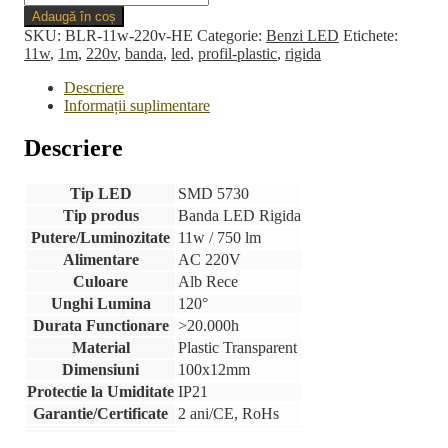
Banda
Adaugă în coș
LED
SKU:
BLR-11w-220v-HE
Categorie:
Benzi LED
Etichete:
Rigida
11w
,
1m
,
220v
,
banda
,
led
,
profil-plastic
,
rigida
220V
cu
Descriere
Profil
Informații suplimentare
1m
11w
Descriere
Tip LED
SMD 5730
Tip produs
Banda LED Rigida
Putere/Luminozitate
11w / 750 lm
Alimentare
AC 220V
Culoare
Alb Rece
Unghi Lumina
120°
Durata Functionare
>20.000h
Material
Plastic Transparent
Dimensiuni
100x12mm
Protectie la Umiditate
IP21
Garantie/Certificate
2 ani/CE, RoHs