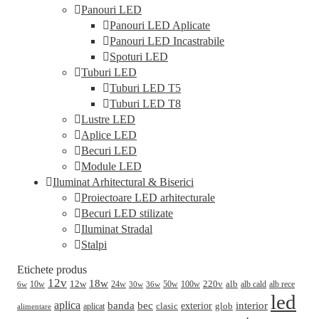
Panouri LED
Panouri LED Aplicate
Panouri LED Incastrabile
Spoturi LED
Tuburi LED
Tuburi LED T5
Tuburi LED T8
Lustre LED
Aplice LED
Becuri LED
Module LED
Iluminat Arhitectural & Biserici
Proiectoare LED arhitecturale
Becuri LED stilizate
Iluminat Stradal
Stalpi
Etichete produs
12v
18w
220v
alb
10w
12w
24w
50w
100w
alb cald
30w
alb rece
6w
36w
led
aplica
banda
bec
interior
clasic
exterior
glob
aplicat
alimentare