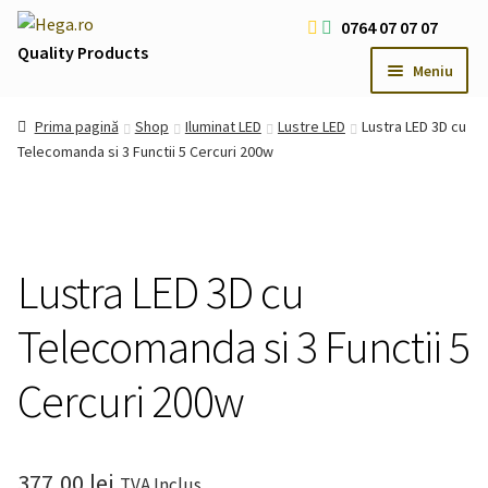
Sari
Sari
0764 07 07 07
la
la
Quality Products
Meniu
navigare
conținut
Livrare Gratuita Comenzi > 200 RON
Prima pagină
Shop
Iluminat LED
Lustre LED
Lustra LED 3D cu
Cum platesc
Telecomanda si 3 Functii 5 Cercuri 200w
Contact
Oferte Speciale
Usi
Extind
Lustra LED 3D cu
meniul
Iluminat LED
Extind
copil
Telecomanda si 3 Functii 5
meniul
Iluminat Arhitectural & Biserici
Extind
copil
meniul
Cercuri 200w
copil
377,00
lei
TVA Inclus