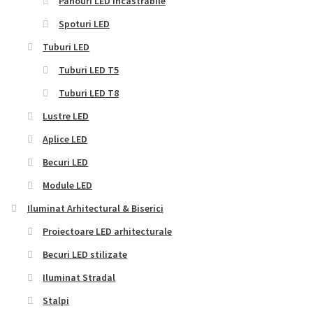
Panouri LED Incastrabile
Spoturi LED
Tuburi LED
Tuburi LED T5
Tuburi LED T8
Lustre LED
Aplice LED
Becuri LED
Module LED
Iluminat Arhitectural & Biserici
Proiectoare LED arhitecturale
Becuri LED stilizate
Iluminat Stradal
Stalpi