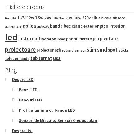
Etichete produs
12v
18w
12w
220v
alb
10w
24w
50w
100w
alb cald
30w
alb rece
6w
36w
aplica
banda
bec
interior
exterior
clasic
glob
aplicat
alimentare
led
lustra
mdf
pin
pivotare
panou
perete
metal
off-road
proiectoare
slim
smd
spot
proiector
rgb
sticla
rotund
senzor
tub
turnat
usa
telecomanda
Blog
Despre LED
Benzi LED
Panouri LED
Profil aluminiu cu banda LED
Senzori de Miscare/ Senzori Crepusculari
Despre Usi