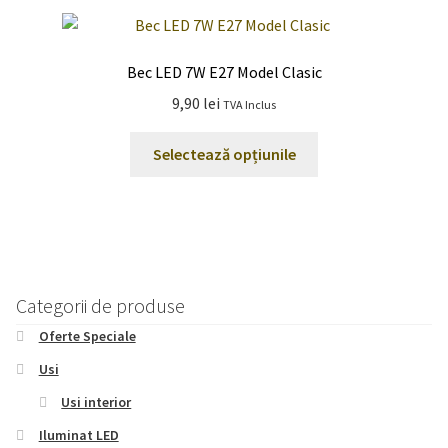
Bec LED 7W E27 Model Clasic
9,90
lei
TVA Inclus
Acest
Selectează opțiunile
produs
are
mai
multe
variații.
Opțiunile
Categorii de produse
pot
Oferte Speciale
fi
alese
Usi
în
Usi interior
pagina
Iluminat LED
produsului.