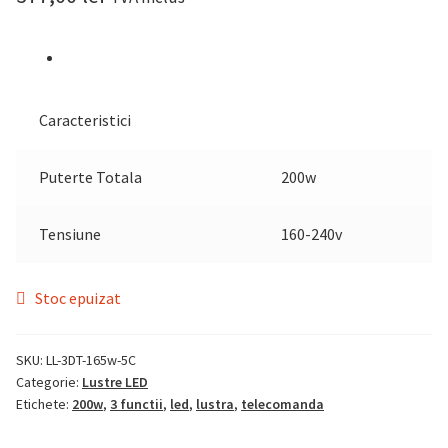
Caracteristici
Puterte Totala
200w
Tensiune
160-240v
Stoc epuizat
SKU:
LL-3DT-165w-5C
Categorie:
Lustre LED
Etichete:
200w
,
3 functii
,
led
,
lustra
,
telecomanda