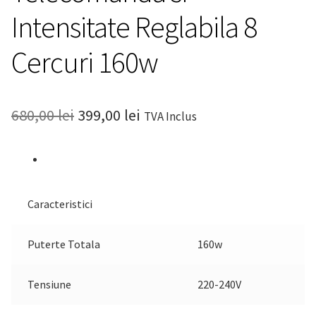
Intensitate Reglabila 8
Cercuri 160w
Prețul
Prețul
680,00
lei
399,00
lei
TVA Inclus
inițial
curent
a
este:
fost:
399,00 lei.
Caracteristici
680,00 lei.
Puterte Totala
160w
Tensiune
220-240V