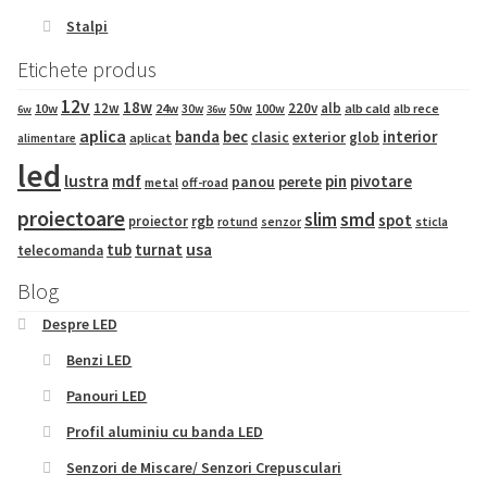
Stalpi
Etichete produs
12v
18w
12w
220v
alb
10w
24w
50w
100w
alb cald
30w
alb rece
6w
36w
aplica
banda
bec
interior
exterior
clasic
glob
aplicat
alimentare
led
lustra
mdf
pin
pivotare
panou
perete
metal
off-road
proiectoare
slim
smd
spot
proiector
rgb
sticla
rotund
senzor
tub
turnat
usa
telecomanda
Blog
Despre LED
Benzi LED
Panouri LED
Profil aluminiu cu banda LED
Senzori de Miscare/ Senzori Crepusculari