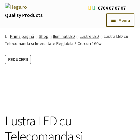
Sari
Sari
0764 07 07 07
la
la
Quality Products
Meniu
navigare
conținut
Livrare Gratuita Comenzi > 200 RON
Prima pagină
Shop
Iluminat LED
Lustre LED
Lustra LED cu
Cum platesc
Telecomanda si Intensitate Reglabila 8 Cercuri 160w
Contact
REDUCERI!
Oferte Speciale
Usi
Extind
meniul
Iluminat LED
Extind
copil
meniul
Iluminat Arhitectural & Biserici
Extind
copil
meniul
copil
Lustra LED cu
Telecomanda si