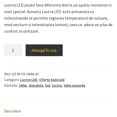
Lustra LED poate face diferenta dintre un spatiu monoton si
unul special. Aceasta Lustra LED este prevazuta cu
telecomanda ce permite reglarea temperaturii de culoare,
mod nocturn si intensitatea luminii, ceea ce aduce un plus de
confort in utilizare.
Cantitate
Adaugă în coș
Lustra
LED
cu
Telecomanda
SKU:
LLT-IR-CR-160w-8C
Categorii:
Lustre LED
,
Oferte Speciale
si
Etichete:
160w
,
dimabila
,
led
,
lustra
,
telecomanda
Intensitate
Reglabila
8
Cercuri
Descriere
160w