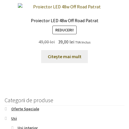
Proiector LED 48w Off Road Patrat
REDUCERI!
Prețul
Prețul
49,00
lei
39,00
lei
TVA Inclus
inițial
curent
a
este:
Citește mai mult
fost:
39,00 lei.
49,00 lei.
Categorii de produse
Oferte Speciale
Usi
Usi interior