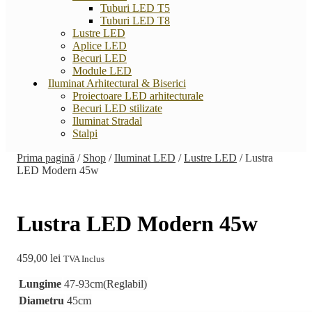
Tuburi LED T5
Tuburi LED T8
Lustre LED
Aplice LED
Becuri LED
Module LED
Iluminat Arhitectural & Biserici
Proiectoare LED arhitecturale
Becuri LED stilizate
Iluminat Stradal
Stalpi
Prima pagină
/
Shop
/
Iluminat LED
/
Lustre LED
/
Lustra
LED Modern 45w
Lustra LED Modern 45w
459,00
lei
TVA Inclus
Lungime
47-93cm(Reglabil)
Diametru
45cm