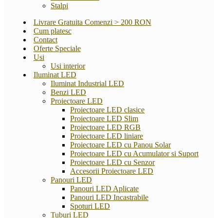
Stalpi
Livrare Gratuita Comenzi > 200 RON
Cum platesc
Contact
Oferte Speciale
Usi
Usi interior
Iluminat LED
Iluminat Industrial LED
Benzi LED
Proiectoare LED
Proiectoare LED clasice
Proiectoare LED Slim
Proiectoare LED RGB
Proiectoare LED liniare
Proiectoare LED cu Panou Solar
Proiectoare LED cu Acumulator si Suport
Proiectoare LED cu Senzor
Accesorii Proiectoare LED
Panouri LED
Panouri LED Aplicate
Panouri LED Incastrabile
Spoturi LED
Tuburi LED