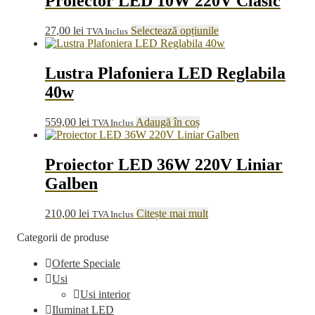
Proiector LED 10W 220V Clasic
Acest
27,00
lei
Selectează opțiunile
TVA Inclus
produs
are
mai
Lustra Plafoniera LED Reglabila
multe
40w
variații.
Opțiunile
pot
559,00
lei
Adaugă în coș
TVA Inclus
fi
alese
în
Proiector LED 36W 220V Liniar
pagina
Galben
produsului.
210,00
lei
Citește mai mult
TVA Inclus
Categorii de produse
Oferte Speciale
Usi
Usi interior
Iluminat LED