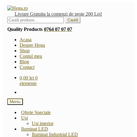
Sari
Sari
la
la
Livrare Gratuita la comenzi de peste 200 Lei!
navigare
conținut
Caută
Caută
după:
Quality Products
0764 07 07 07
Acasa
Despre Hega
Shop
Contul meu
Blog
Contact
0,00
lei
0
elemente
Meniu
Oferte Speciale
Usi
Usi interior
Iluminat LED
Iluminat Industrial LED