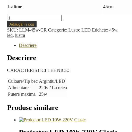
Latime
45cm
Cantitate
Lustra
Adaugă în coș
LED
SKU:
LLM-45w-CR
Categorie:
Lustre LED
Etichete:
45w
,
Modern
led
,
lustra
45w
Descriere
Descriere
CARACTERISTICI TEHNICE:
Culoare/Tip bec
Argintiu/LED
Alimentare
220v / La retea
Putere maxima
25w
Produse similare