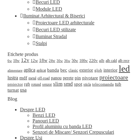
Becuri LED
Module LED
Iluminat Arhitectural & Biserici
Proiectoare LED arhitecturale
Becuri LED stilizate
Iluminat Stradal
Stalpi
Etichete produs
12v
18w
220v
alb
10w
12w
24w
50w
100w
alb cald
30w
alb rece
6w
36w
led
aplica
banda
bec
interior
clasic
exterior
glob
aplicat
alimentare
proiectoare
lustra
mdf
pin
perete
pivotare
panou
metal
off-road
slim
smd
spot
tub
rgb
telecomanda
proiector
sticla
rotund
senzor
turnat
usa
Blog
Despre LED
Benzi LED
Panouri LED
Profil aluminiu cu banda LED
Senzori de Miscare/ Senzori Crepusculari
Despre Usi