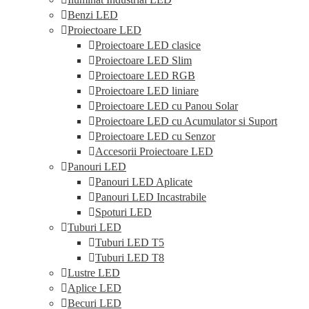
al
în
Benzi LED
p
Proiectoare LED
pr
Proiectoare LED clasice
Proiectoare LED Slim
Proiectoare LED RGB
Proiectoare LED liniare
Proiectoare LED cu Panou Solar
Proiectoare LED cu Acumulator si Suport
Proiectoare LED cu Senzor
Accesorii Proiectoare LED
Panouri LED
Panouri LED Aplicate
Panouri LED Incastrabile
Spoturi LED
Tuburi LED
Tuburi LED T5
Tuburi LED T8
Lustre LED
Aplice LED
Becuri LED