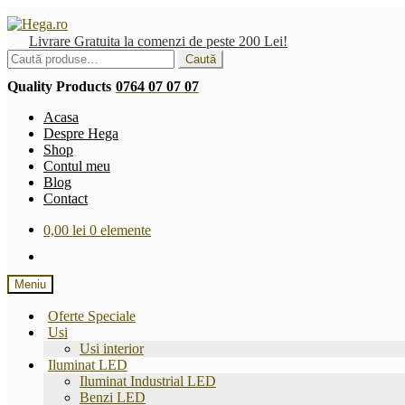
Sari
Sari
la
la
Livrare Gratuita la comenzi de peste 200 Lei!
navigare
conținut
Caută
Caută
după:
Quality Products
0764 07 07 07
Acasa
Despre Hega
Shop
Contul meu
Blog
Contact
0,00
lei
0 elemente
Meniu
Oferte Speciale
Usi
Usi interior
Iluminat LED
Iluminat Industrial LED
Benzi LED