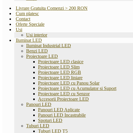
Livrare Gratuita Comenzi > 200 RON
Cum platesc
Contact
Oferte Speciale
Usi
Usi interior
Iluminat LED
Iluminat Industrial LED
Benzi LED
Proiectoare LED
Proiectoare LED clasice
Proiectoare LED Slim
Proiectoare LED RGB
Proiectoare LED liniare
Proiectoare LED cu Panou Solar
Proiectoare LED cu Acumulator si Suport
Proiectoare LED cu Senzor
Accesorii Proiectoare LED
Panouri LED
Panouri LED Aplicate
Panouri LED Incastrabile
Spoturi LED
Tuburi LED
Tuburi LED T5