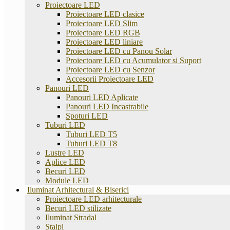
Proiectoare LED
Proiectoare LED clasice
Proiectoare LED Slim
Proiectoare LED RGB
Proiectoare LED liniare
Proiectoare LED cu Panou Solar
Proiectoare LED cu Acumulator si Suport
Proiectoare LED cu Senzor
Accesorii Proiectoare LED
Panouri LED
Panouri LED Aplicate
Panouri LED Incastrabile
Spoturi LED
Tuburi LED
Tuburi LED T5
Tuburi LED T8
Lustre LED
Aplice LED
Becuri LED
Module LED
Iluminat Arhitectural & Biserici
Proiectoare LED arhitecturale
Becuri LED stilizate
Iluminat Stradal
Stalpi