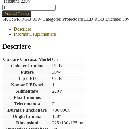
Tensiune
220V
Cantitate
Proiector
Adaugă în coș
LED
SKU:
PR-RGB-30W
Categorie:
Proiectoare LED RGB
Etichete:
30
30W
220V
Descriere
RGB
Informații suplimentare
Telecomanda
Descriere
Culoare Carcasa/ Model
Gri
Culoare Lumina
RGB
Putere
30W
Tip LED
COB
Numar LED-uri
1
Alimentare
220V
Flux Luminos
Telecomanda
Da
Durata Functionare
>30.000h
Unghi Lumina
120°
Dimensiuni
225x180x125mm