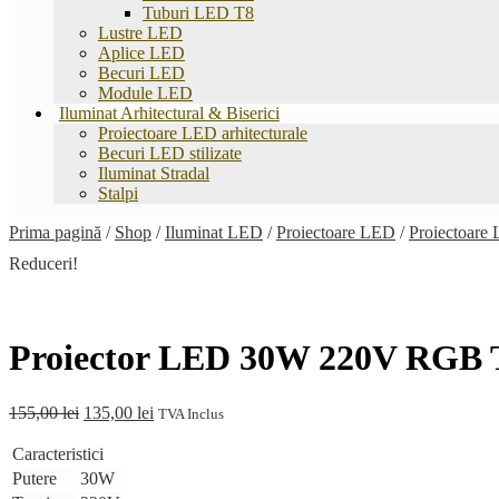
Tuburi LED T8
Lustre LED
Aplice LED
Becuri LED
Module LED
Iluminat Arhitectural & Biserici
Proiectoare LED arhitecturale
Becuri LED stilizate
Iluminat Stradal
Stalpi
Prima pagină
/
Shop
/
Iluminat LED
/
Proiectoare LED
/
Proiectoar
Reduceri!
Proiector LED 30W 220V RGB 
Prețul
Prețul
155,00
lei
135,00
lei
TVA Inclus
inițial
curent
a
este:
Caracteristici
fost:
135,00 lei.
Putere
30W
155,00 lei.