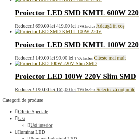
vari
Opț
Proiector LED SMD KMTL 600W 22
pot
fi
ale
Prețul
Prețul
Reduceri!
699,00
lei
419,00
lei
Adaugă în coș
TVA Inclus
în
inițial
curent
pag
a
este:
pro
fost:
419,00 lei.
Proiector LED SMD KMTL 100W 22
699,00 lei.
Prețul
Prețul
Reduceri!
149,00
lei
99,00
lei
Citește mai mult
TVA Inclus
inițial
curent
a
este:
fost:
99,00 lei.
Proiector LED 100W 220V Slim SMD
149,00 lei.
Prețul
Prețul
A
Reduceri!
190,00
lei
165,00
lei
Selectează opțiunile
TVA Inclus
inițial
curent
p
Categorii de produse
a
este:
ar
fost:
165,00 lei.
m
Oferte Speciale
190,00 lei.
m
va
Usi
O
Usi interior
p
Iluminat LED
fi
Iluminat Industrial LED