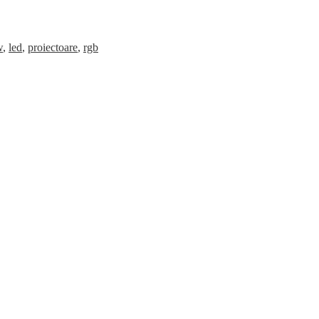
w
,
led
,
proiectoare
,
rgb