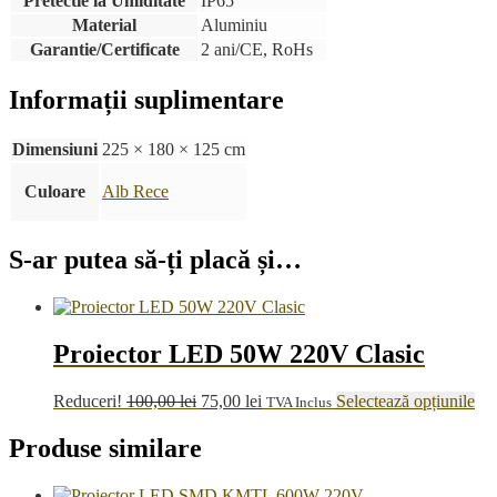
Pretectie la Umiditate
IP65
Material
Aluminiu
Garantie/Certificate
2 ani/CE, RoHs
Informații suplimentare
Dimensiuni
225 × 180 × 125 cm
Culoare
Alb Rece
S-ar putea să-ți placă și…
Proiector LED 50W 220V Clasic
Prețul
Prețul
Ac
Reduceri!
100,00
lei
75,00
lei
Selectează opțiunile
TVA Inclus
inițial
curent
pr
a
este:
are
Produse similare
fost:
75,00 lei.
ma
100,00 lei.
mul