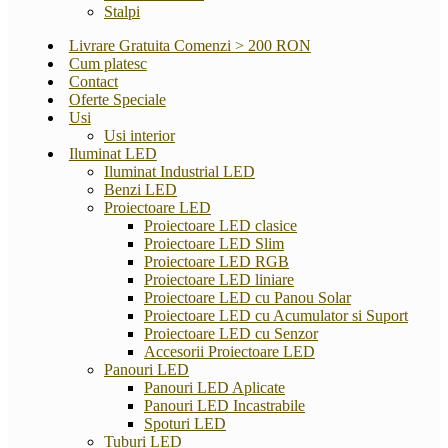
Stalpi
Livrare Gratuita Comenzi > 200 RON
Cum platesc
Contact
Oferte Speciale
Usi
Usi interior
Iluminat LED
Iluminat Industrial LED
Benzi LED
Proiectoare LED
Proiectoare LED clasice
Proiectoare LED Slim
Proiectoare LED RGB
Proiectoare LED liniare
Proiectoare LED cu Panou Solar
Proiectoare LED cu Acumulator si Suport
Proiectoare LED cu Senzor
Accesorii Proiectoare LED
Panouri LED
Panouri LED Aplicate
Panouri LED Incastrabile
Spoturi LED
Tuburi LED