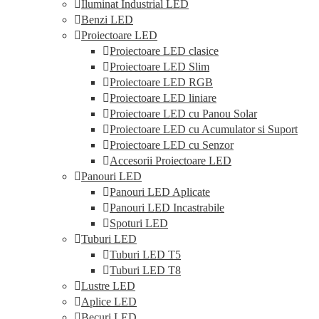
Iluminat Industrial LED
Benzi LED
Proiectoare LED
Proiectoare LED clasice
Proiectoare LED Slim
Proiectoare LED RGB
Proiectoare LED liniare
Proiectoare LED cu Panou Solar
Proiectoare LED cu Acumulator si Suport
Proiectoare LED cu Senzor
Accesorii Proiectoare LED
Panouri LED
Panouri LED Aplicate
Panouri LED Incastrabile
Spoturi LED
Tuburi LED
Tuburi LED T5
Tuburi LED T8
Lustre LED
Aplice LED
Becuri LED