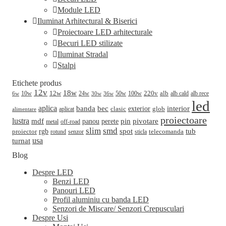
Module LED
Iluminat Arhitectural & Biserici
Proiectoare LED arhitecturale
Becuri LED stilizate
Iluminat Stradal
Stalpi
Etichete produs
12v
18w
220v
alb
10w
12w
24w
50w
100w
alb cald
30w
alb rece
6w
36w
led
aplica
banda
bec
interior
clasic
exterior
glob
aplicat
alimentare
proiectoare
lustra
mdf
pin
perete
pivotare
panou
metal
off-road
slim
smd
spot
tub
rgb
telecomanda
proiector
sticla
rotund
senzor
turnat
usa
Blog
Despre LED
Benzi LED
Panouri LED
Profil aluminiu cu banda LED
Senzori de Miscare/ Senzori Crepusculari
Despre Usi