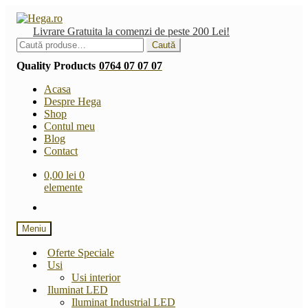
Sari
Sari
la
la
Livrare Gratuita la comenzi de peste 200 Lei!
navigare
conținut
Caută
Caută
după:
Quality Products
0764 07 07 07
Acasa
Despre Hega
Shop
Contul meu
Blog
Contact
0,00
lei
0
elemente
Meniu
Oferte Speciale
Usi
Usi interior
Iluminat LED
Iluminat Industrial LED