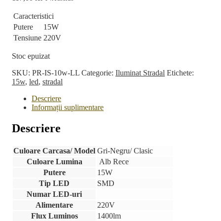
Caracteristici
Putere
15W
Tensiune
220V
Stoc epuizat
SKU:
PR-IS-10w-LL
Categorie:
Iluminat Stradal
Etichete:
15w
,
led
,
stradal
Descriere
Informații suplimentare
Descriere
Culoare Carcasa/ Model
Gri-Negru/ Clasic
Culoare Lumina
Alb Rece
Putere
15W
Tip LED
SMD
Numar LED-uri
Alimentare
220V
Flux Luminos
1400lm