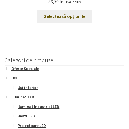
53,70
lei
TVA Inclus
Acest
Selectează opțiunile
produs
are
mai
multe
variații.
Opțiunile
Categorii de produse
pot
Oferte Speciale
fi
alese
Usi
în
Usi interior
pagina
Iluminat LED
produsului.
Iluminat Industrial LED
Benzi LED
Proiectoare LED