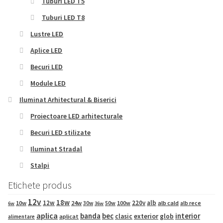
Tuburi LED T5
Tuburi LED T8
Lustre LED
Aplice LED
Becuri LED
Module LED
Iluminat Arhitectural & Biserici
Proiectoare LED arhitecturale
Becuri LED stilizate
Iluminat Stradal
Stalpi
Etichete produs
12v
18w
12w
220v
alb
10w
24w
50w
100w
alb cald
30w
alb rece
6w
36w
aplica
banda
bec
interior
exterior
clasic
glob
aplicat
alimentare