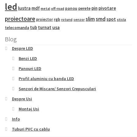
led
lustra
mdf
pin
pivotare
panou
perete
metal
off-road
proiectoare
slim
smd
spot
proiector
rgb
sticla
rotund
senzor
tub
turnat
usa
telecomanda
Blog
Despre LED
Benzi LED
Panouri LED
Profil aluminiu cu banda LED
Senzori de Miscare/ Senzori Crepusculari
Despre Usi
Montaj Usi
Info
Tuburi PVC cu cablu