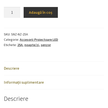
Cantitate
Adaugă în coș
Senzor
Crepuscular
Noapte/Zi
25A
SKU:
SNZ-NZ-25A
Categorie:
Accesorii Proiectoare LED
Etichete:
25A
,
noapte/zi
,
senzor
Descriere
Informații suplimentare
Descriere