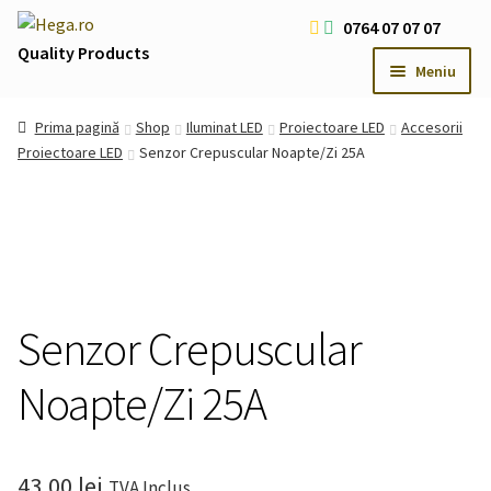
Sari
Sari
0764 07 07 07
la
la
Quality Products
Meniu
navigare
conținut
Livrare Gratuita Comenzi > 200 RON
Prima pagină
Shop
Iluminat LED
Proiectoare LED
Accesorii
Cum platesc
Proiectoare LED
Senzor Crepuscular Noapte/Zi 25A
Contact
Oferte Speciale
Usi
Extind
meniul
Iluminat LED
Extind
copil
Senzor Crepuscular
meniul
Iluminat Arhitectural & Biserici
Extind
copil
meniul
Noapte/Zi 25A
copil
43,00
lei
TVA Inclus