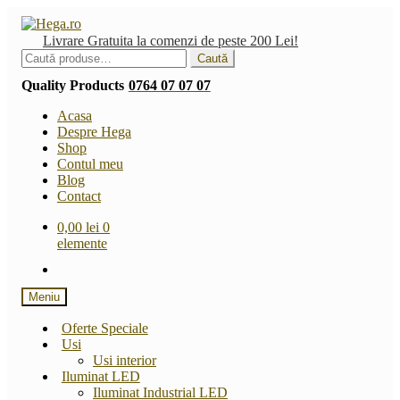
Sari
Sari
la
la
Livrare Gratuita la comenzi de peste 200 Lei!
navigare
conținut
Caută
Caută
după:
Quality Products
0764 07 07 07
Acasa
Despre Hega
Shop
Contul meu
Blog
Contact
0,00
lei
0
elemente
Meniu
Oferte Speciale
Usi
Usi interior
Iluminat LED
Iluminat Industrial LED