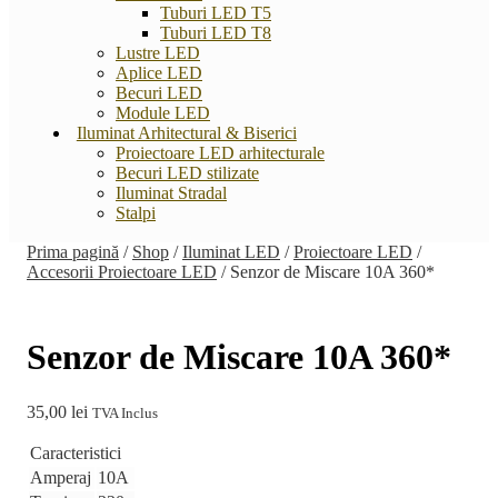
Tuburi LED T5
Tuburi LED T8
Lustre LED
Aplice LED
Becuri LED
Module LED
Iluminat Arhitectural & Biserici
Proiectoare LED arhitecturale
Becuri LED stilizate
Iluminat Stradal
Stalpi
Prima pagină
/
Shop
/
Iluminat LED
/
Proiectoare LED
/
Accesorii Proiectoare LED
/
Senzor de Miscare 10A 360*
Senzor de Miscare 10A 360*
35,00
lei
TVA Inclus
Caracteristici
Amperaj
10A