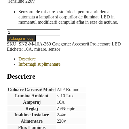
Tensiune
220v
Senzorul de miscare este folosit pentru aprinderea
automata a lampilor si corpurilor de iluminat LED in
momentul modificarii campului aflat in raza de actiune.
Cantitate
Senzor
Adaugă în coș
de
SKU:
SNZ-M-10A-360
Categorie:
Accesorii Proiectoare LED
Miscare
Etichete:
10A
,
misare
,
senzor
10A
360*
Descriere
Informații suplimentare
Descriere
Culoare Carcasa/ Model
Alb/ Rotund
Lumina Ambient
< 10 Lux
Amperaj
10A
Reglaj
Zi/Noapte
Inaltime Instalare
2-4m
Alimentare
220v
Flux Luminos