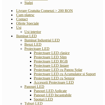
Stalpi
Livrare Gratuita Comenzi > 200 RON
Cum platesc
Contact
Oferte Speciale
Usi
Usi interior
Iluminat LED
Iluminat Industrial LED
Benzi LED
Proiectoare LED
Proiectoare LED clasice
Proiectoare LED Slim
Proiectoare LED RGB
Proiectoare LED liniare
Proiectoare LED cu Panou Solar
Proiectoare LED cu Acumulator si Suport
Proiectoare LED cu Senzor
Accesorii Proiectoare LED
Panouri LED
Panouri LED Aplicate
Panouri LED Incastrabile
Spoturi LED
Tuburi LED