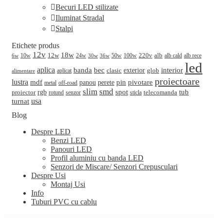
Becuri LED stilizate
Iluminat Stradal
Stalpi
Etichete produs
12v
18w
220v
alb
10w
12w
24w
50w
100w
alb cald
30w
alb rece
6w
36w
led
aplica
banda
bec
interior
clasic
exterior
glob
aplicat
alimentare
proiectoare
lustra
mdf
pin
perete
pivotare
panou
metal
off-road
slim
smd
spot
tub
rgb
telecomanda
proiector
sticla
rotund
senzor
turnat
usa
Blog
Despre LED
Benzi LED
Panouri LED
Profil aluminiu cu banda LED
Senzori de Miscare/ Senzori Crepusculari
Despre Usi
Montaj Usi
Info
Tuburi PVC cu cablu