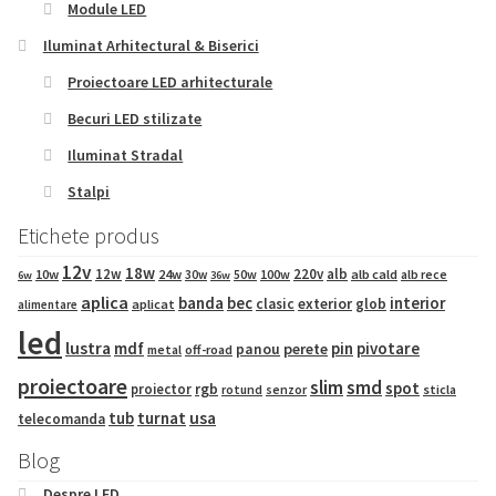
Module LED
Iluminat Arhitectural & Biserici
Proiectoare LED arhitecturale
Becuri LED stilizate
Iluminat Stradal
Stalpi
Etichete produs
12v
18w
12w
220v
alb
10w
24w
50w
100w
alb cald
30w
alb rece
6w
36w
aplica
banda
bec
interior
exterior
clasic
glob
aplicat
alimentare
led
lustra
mdf
pin
pivotare
panou
perete
metal
off-road
proiectoare
slim
smd
spot
proiector
rgb
sticla
rotund
senzor
tub
turnat
usa
telecomanda
Blog
Despre LED