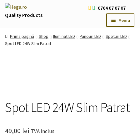
Sari
Sari
0764 07 07 07
la
la
Quality Products
Meniu
navigare
conținut
Livrare Gratuita Comenzi > 200 RON
Prima pagină
Shop
Iluminat LED
Panouri LED
Spoturi LED
Cum platesc
Spot LED 24W Slim Patrat
Contact
Oferte Speciale
Usi
Extind
meniul
Iluminat LED
Extind
copil
meniul
Iluminat Arhitectural & Biserici
Extind
Spot LED 24W Slim Patrat
copil
meniul
copil
49,00
lei
TVA Inclus