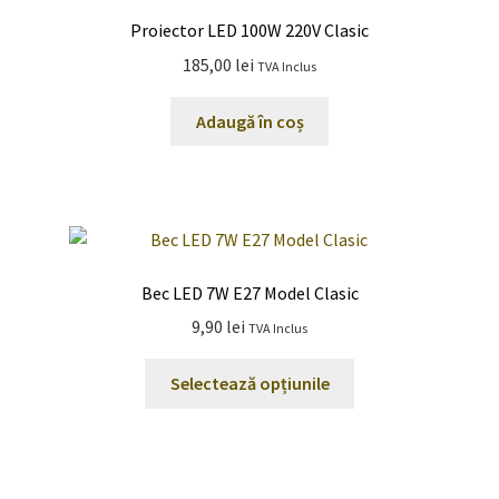
Proiector LED 100W 220V Clasic
185,00
lei
TVA Inclus
Adaugă în coș
Bec LED 7W E27 Model Clasic
9,90
lei
TVA Inclus
Acest
Selectează opțiunile
produs
are
mai
multe