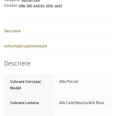
Patrat
Etichete:
24w
,
led
,
patrat
,
slim
,
spot
Descriere
Informații suplimentare
Descriere
Culoare Carcasa/
Alb/Patrat
Model
Culoare Lumina
Alb Cald/Neutru/Alb Rece