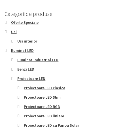
variații.
Opțiunile
Categorii de produse
pot
Oferte Speciale
fi
alese
Usi
în
Usi interior
pagina
Iluminat LED
produsului.
Iluminat Industrial LED
Benzi LED
Proiectoare LED
Proiectoare LED clasice
Proiectoare LED Slim
Proiectoare LED RGB
Proiectoare LED liniare
Proiectoare LED cu Panou Solar