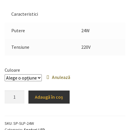
Caracteristici
Putere
24W
Tensiune
220V
Culoare
Anulează
Cantitate
Adaugă în coș
Spot
LED
24W
Slim
SKU:
SP-SLP-24W
Categorie:
Spoturi LED