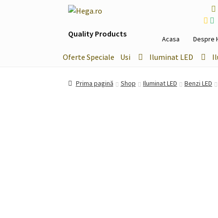
Sari
Sari
la
la
Quality Products
navigare
conținut
Acasa
Despre 
Oferte Speciale
Usi
Iluminat LED
I
Prima pagină
Shop
Iluminat LED
Benzi LED