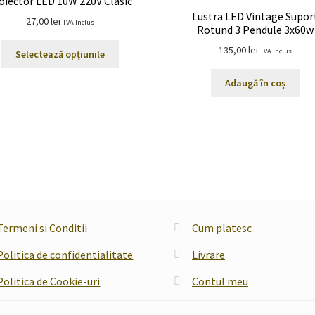
oiector LED 10W 220V Clasic
Lustra LED Vintage Supor
27,00
lei
TVA Inclus
Rotund 3 Pendule 3x60w
Acest
135,00
lei
TVA Inclus
Selectează opțiunile
produs
are
Adaugă în coș
mai
multe
variații.
Opțiunile
pot
fi
alese
în
pagina
Termeni si Conditii
Cum platesc
produsului.
Politica de confidentialitate
Livrare
Politica de Cookie-uri
Contul meu