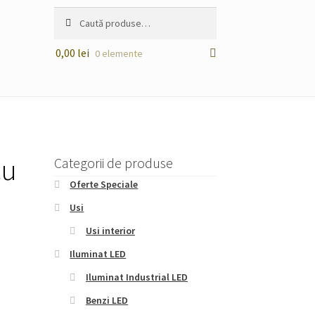
Caută
Caută
după:
0,00
lei
0 elemente
cu
Categorii de produse
Oferte Speciale
Usi
Usi interior
Iluminat LED
Iluminat Industrial LED
Benzi LED