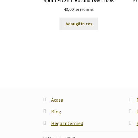
Spot LED Slim Rotund 18W 4100K
Pr
43,00
lei
TVA Inclus
Adaugă în coș
Acasa
Blog
Hega Intermed