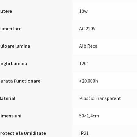
Putere
10w
Alimentare
AC 220V
uloare lumina
Alb Rece
Unghi Lumina
120°
urata Functionare
>20.000h
aterial
Plastic Transparent
Dimensiuni
50×1,4cm
rotectie la Umiditate
IP21