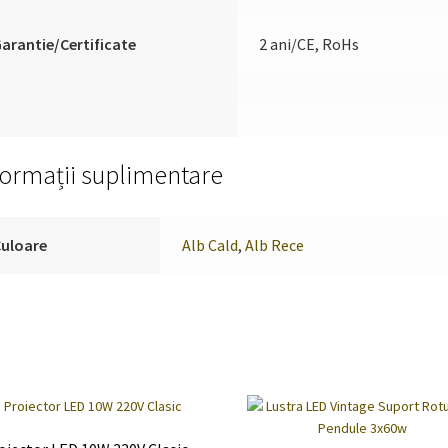
arantie/Certificate
2 ani/CE, RoHs
formații suplimentare
Culoare
Alb Cald
,
Alb Rece