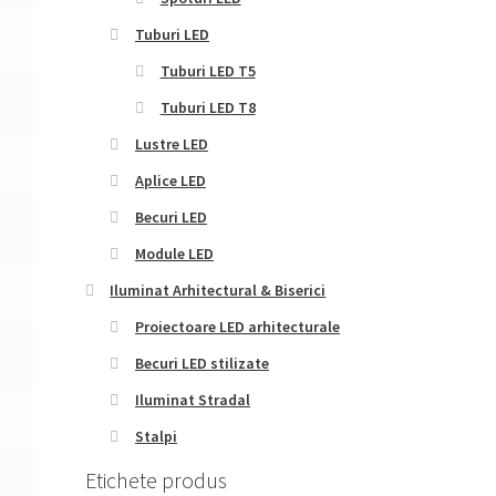
Tuburi LED
Tuburi LED T5
Tuburi LED T8
Lustre LED
Aplice LED
Becuri LED
Module LED
Iluminat Arhitectural & Biserici
Proiectoare LED arhitecturale
Becuri LED stilizate
Iluminat Stradal
Stalpi
Etichete produs