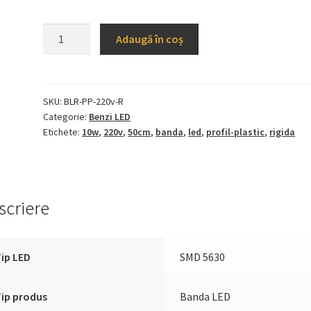
Cantitate
Adaugă în coș
Banda
LED
Rigida
220V
SKU:
BLR-PP-220v-R
Categorie:
Benzi LED
cu
Etichete:
10w
,
220v
,
50cm
,
banda
,
led
,
profil-plastic
,
rigida
Profil
Plastic
50cm
2
scriere
Randuri
ip LED
SMD 5630
ip produs
Banda LED