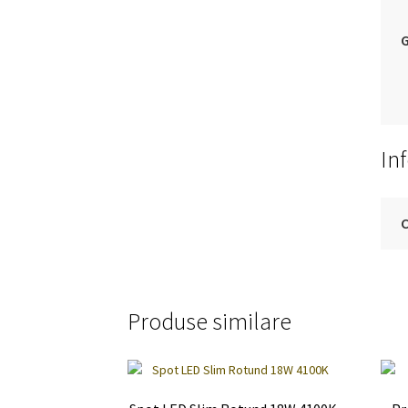
G
In
Produse similare