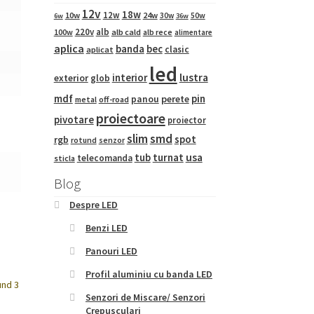
12v
18w
12w
10w
24w
50w
30w
6w
36w
220v
alb
100w
alb cald
alb rece
alimentare
aplica
banda
bec
clasic
aplicat
led
interior
lustra
exterior
glob
mdf
pin
panou
perete
metal
off-road
proiectoare
pivotare
proiector
slim
smd
spot
rgb
rotund
senzor
tub
turnat
usa
telecomanda
sticla
Blog
Despre LED
Benzi LED
Panouri LED
Profil aluminiu cu banda LED
Senzori de Miscare/ Senzori
Crepusculari