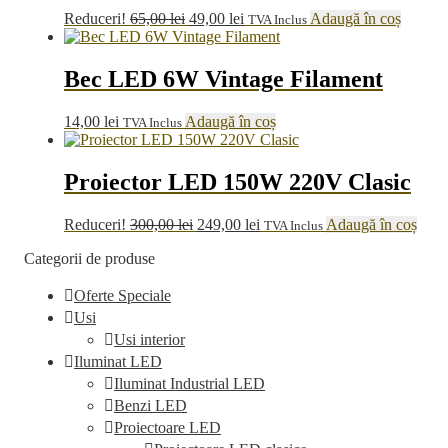
Prețul
Prețul
Reduceri!
65,00
lei
49,00
lei
Adaugă în coș
TVA Inclus
inițial
curent
a
este:
fost:
49,00 lei.
Bec LED 6W Vintage Filament
65,00 lei.
14,00
lei
Adaugă în coș
TVA Inclus
Proiector LED 150W 220V Clasic
Prețul
Prețul
Reduceri!
300,00
lei
249,00
lei
Adaugă în coș
TVA Inclus
inițial
curent
Categorii de produse
a
este:
fost:
249,00 lei.
Oferte Speciale
300,00 lei.
Usi
Usi interior
Iluminat LED
Iluminat Industrial LED
Benzi LED
Proiectoare LED