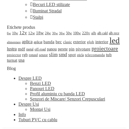
Becuri LED stilizate
Iluminat Stradal
Stalpi
Etichete produs
12v
18w
220v
alb
10w
12w
24w
50w
100w
alb cald
30w
alb rece
6w
36w
led
aplica
banda
bec
interior
clasic
exterior
glob
aplicat
alimentare
proiectoare
lustra
mdf
pin
perete
pivotare
panou
metal
off-road
slim
smd
spot
tub
rgb
telecomanda
proiector
sticla
rotund
senzor
turnat
usa
Blog
Despre LED
Benzi LED
Panouri LED
Profil aluminiu cu banda LED
Senzori de Miscare/ Senzori Crepusculari
Despre Usi
Montaj Usi
Info
Tuburi PVC cu cablu