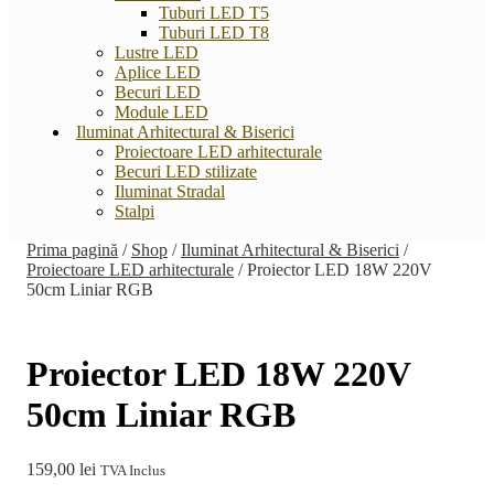
Tuburi LED T5
Tuburi LED T8
Lustre LED
Aplice LED
Becuri LED
Module LED
Iluminat Arhitectural & Biserici
Proiectoare LED arhitecturale
Becuri LED stilizate
Iluminat Stradal
Stalpi
Prima pagină
/
Shop
/
Iluminat Arhitectural & Biserici
/
Proiectoare LED arhitecturale
/
Proiector LED 18W 220V
50cm Liniar RGB
Proiector LED 18W 220V
50cm Liniar RGB
159,00
lei
TVA Inclus