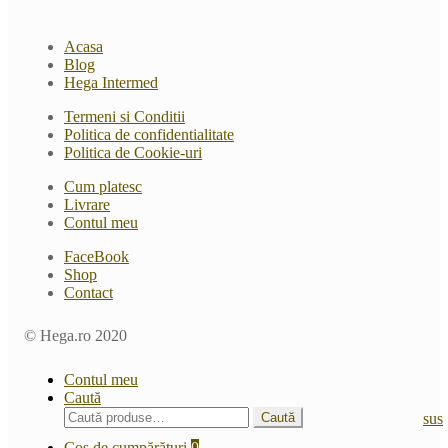
Acasa
Blog
Hega Intermed
Termeni si Conditii
Politica de confidentialitate
Politica de Cookie-uri
Cum platesc
Livrare
Contul meu
FaceBook
Shop
Contact
© Hega.ro 2020
Contul meu
Caută
Caută
Caută
sus
după:
Coș de cumpărături
0