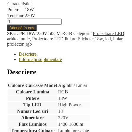
Caracteristici
Putere
18W
Tensiune
220V
Cantitate
Proiector
Adaugă în coș
LED
SKU:
PR-18W-220V-50CM-RGB
Categorii:
Proiectoare LED
18W
arhitecturale
,
Proiectoare LED liniare
Etichete:
18w
,
led
,
liniar
,
220V
proiector
,
rgb
50cm
Liniar
Descriere
RGB
Informații suplimentare
Descriere
Culoare Carcasa/ Model
Argintiu/ Liniar
Culoare Lumina
RGB
Putere
18W
Tip LED
High Power
Numar Led-uri
18
Alimentare
220V
Flux Luminos
1400-1600lm
Temperatura Culoare
Lumini presetate