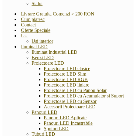
Stalpi
Livrare Gratuita Comenzi > 200 RON
Cum platesc
Contact
Oferte Speciale
Usi
Usi interior
Iluminat LED
Iluminat Industrial LED
Benzi LED
Proiectoare LED
Proiectoare LED clasice
Proiectoare LED Slim
Proiectoare LED RGB
Proiectoare LED liniare
Proiectoare LED cu Panou Solar
Proiectoare LED cu Acumulator si Suport
Proiectoare LED cu Senzor
Accesorii Proiectoare LED
Panouri LED
Panouri LED Aplicate
Panouri LED Incastrabile
Spoturi LED
Tuburi LED