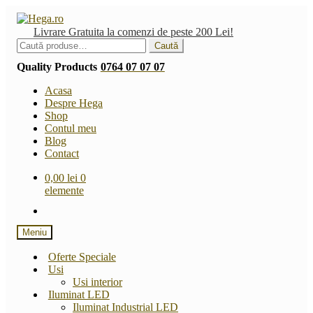
Sari
Sari
la
la
Livrare Gratuita la comenzi de peste 200 Lei!
navigare
conținut
Caută
Caută
după:
Quality Products
0764 07 07 07
Acasa
Despre Hega
Shop
Contul meu
Blog
Contact
0,00
lei
0
elemente
Meniu
Oferte Speciale
Usi
Usi interior
Iluminat LED
Iluminat Industrial LED