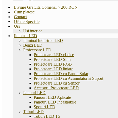
Livrare Gratuita Comenzi > 200 RON
Cum platesc
Contact
Oferte Speciale
Usi
Usi interior
Iluminat LED
Iluminat Industrial LED
Benzi LED
Proiectoare LED
Proiectoare LED clasice
Proiectoare LED Slim
Proiectoare LED RGB
Proiectoare LED liniare
Proiectoare LED cu Panou Solar
Proiectoare LED cu Acumulator si Suport
Proiectoare LED cu Senzor
Accesorii Proiectoare LED
Panouri LED
Panouri LED Aplicate
Panouri LED Incastrabile
Spoturi LED
Tuburi LED
Tuburi LED T5