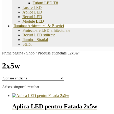
Tuburi LED T8
Lustre LED
Aplice LED
Becuri LED
Module LED
Iluminat Arhitectural & Biserici
Proiectoare LED arhitecturale
Becuri LED stilizate
Iluminat Stradal
Stalpi
Prima pagină
/
Shop
/
Produse etichetate „2x5w”
2x5w
Afișez singurul rezultat
Aplica LED pentru Fatada 2x5w