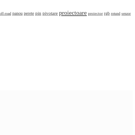
proiectoare
pin
perete
pivotare
panou
rgb
off-road
proiector
rotund
senzor