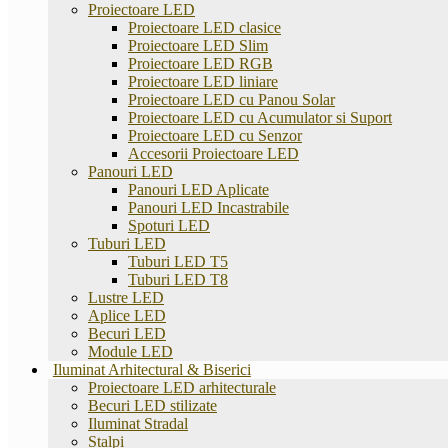
Proiectoare LED
Proiectoare LED clasice
Proiectoare LED Slim
Proiectoare LED RGB
Proiectoare LED liniare
Proiectoare LED cu Panou Solar
Proiectoare LED cu Acumulator si Suport
Proiectoare LED cu Senzor
Accesorii Proiectoare LED
Panouri LED
Panouri LED Aplicate
Panouri LED Incastrabile
Spoturi LED
Tuburi LED
Tuburi LED T5
Tuburi LED T8
Lustre LED
Aplice LED
Becuri LED
Module LED
Iluminat Arhitectural & Biserici
Proiectoare LED arhitecturale
Becuri LED stilizate
Iluminat Stradal
Stalpi