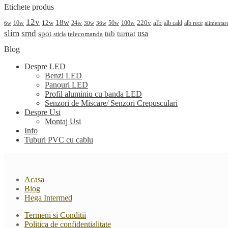
Etichete produs
12v
18w
220v
alb
10w
12w
24w
50w
100w
alb cald
30w
alb rece
alimentar
6w
36w
slim
smd
spot
turnat
usa
tub
telecomanda
sticla
Blog
Despre LED
Benzi LED
Panouri LED
Profil aluminiu cu banda LED
Senzori de Miscare/ Senzori Crepusculari
Despre Usi
Montaj Usi
Info
Tuburi PVC cu cablu
Acasa
Blog
Hega Intermed
Termeni si Conditii
Politica de confidentialitate