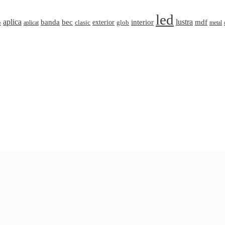
led
aplica
banda
lustra
mdf
bec
interior
clasic
exterior
glob
aplicat
metal
e