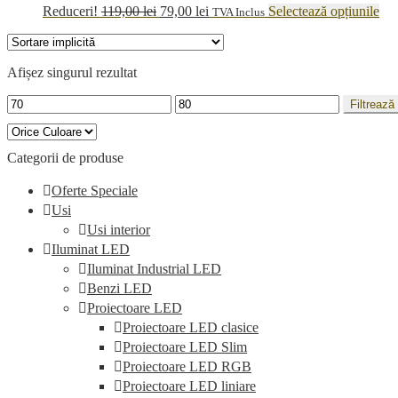
Prețul
Prețul
Ace
Reduceri!
119,00
lei
79,00
lei
Selectează opțiunile
TVA Inclus
inițial
curent
pro
a
este:
are
fost:
79,00 lei.
ma
Afișez singurul rezultat
119,00 lei.
mul
vari
Preț
Preț
Filtrează
Opț
minim
maxim
pot
fi
ale
Categorii de produse
în
pag
Oferte Speciale
pro
Usi
Usi interior
Iluminat LED
Iluminat Industrial LED
Benzi LED
Proiectoare LED
Proiectoare LED clasice
Proiectoare LED Slim
Proiectoare LED RGB
Proiectoare LED liniare