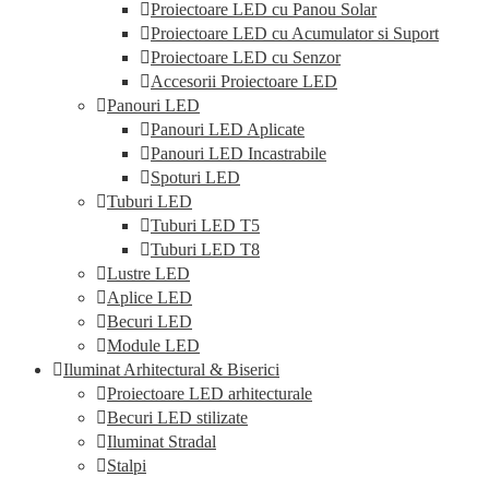
Proiectoare LED cu Panou Solar
Proiectoare LED cu Acumulator si Suport
Proiectoare LED cu Senzor
Accesorii Proiectoare LED
Panouri LED
Panouri LED Aplicate
Panouri LED Incastrabile
Spoturi LED
Tuburi LED
Tuburi LED T5
Tuburi LED T8
Lustre LED
Aplice LED
Becuri LED
Module LED
Iluminat Arhitectural & Biserici
Proiectoare LED arhitecturale
Becuri LED stilizate
Iluminat Stradal
Stalpi