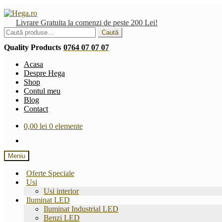
Sari
Sari
la
la
Livrare Gratuita la comenzi de peste 200 Lei!
navigare
conținut
Caută
Caută
după:
Quality Products
0764 07 07 07
Acasa
Despre Hega
Shop
Contul meu
Blog
Contact
0,00
lei
0 elemente
Meniu
Oferte Speciale
Usi
Usi interior
Iluminat LED
Iluminat Industrial LED
Benzi LED