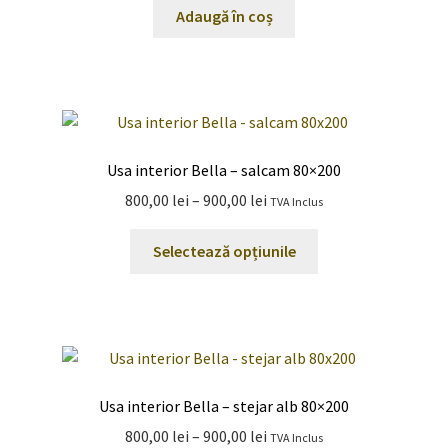
Adaugă în coș
Usa interior Bella – salcam 80×200
Interval
800,00
lei
–
900,00
lei
TVA Inclus
de
Acest
prețuri:
Selectează opțiunile
produs
800,00 lei
are
până
mai
la
multe
900,00 lei
variații.
Opțiunile
Usa interior Bella – stejar alb 80×200
pot
Interval
800,00
lei
–
900,00
lei
TVA Inclus
fi