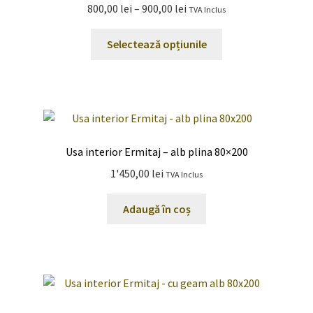
Interval
800,00
lei
–
900,00
lei
TVA Inclus
fi
de
alese
Acest
prețuri:
Selectează opțiunile
în
produs
800,00 lei
pagina
are
până
produsului.
mai
la
multe
900,00 lei
variații.
Opțiunile
Usa interior Ermitaj – alb plina 80×200
pot
1'450,00
lei
TVA Inclus
fi
alese
Adaugă în coș
în
pagina
produsului.