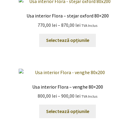
variații.
Opțiunile
Usa interior Flora – stejar oxford 80×200
pot
Interval
770,00
lei
–
870,00
lei
TVA Inclus
fi
de
alese
Acest
prețuri:
Selectează opțiunile
în
produs
770,00 lei
pagina
are
până
produsului.
mai
la
multe
870,00 lei
variații.
Opțiunile
Usa interior Flora – venghe 80×200
pot
Interval
800,00
lei
–
900,00
lei
TVA Inclus
fi
de
alese
Acest
prețuri:
Selectează opțiunile
în
produs
800,00 lei
pagina
are
până
produsului.
mai
la