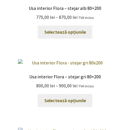
Opțiunile
Usa interior Flora – stejar alb 80×200
pot
Interval
770,00
lei
–
870,00
lei
TVA Inclus
fi
de
alese
Acest
prețuri:
Selectează opțiunile
în
produs
770,00 lei
pagina
are
până
produsului.
mai
la
multe
870,00 lei
variații.
Opțiunile
Usa interior Flora – stejar gri 80×200
pot
Interval
800,00
lei
–
900,00
lei
TVA Inclus
fi
de
alese
Acest
prețuri:
Selectează opțiunile
în
produs
800,00 lei
pagina
are
până
produsului.
mai
la
multe
900,00 lei