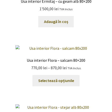
Usa interior Ermitaj – cu geam alb 80×200
1'500,00
lei
TVA Inclus
Adaugă în coș
Usa interior Flora – salcam 80×200
Interval
770,00
lei
–
870,00
lei
TVA Inclus
de
Acest
prețuri:
Selectează opțiunile
produs
770,00 lei
are
până
mai
la
multe
870,00 lei
variații.