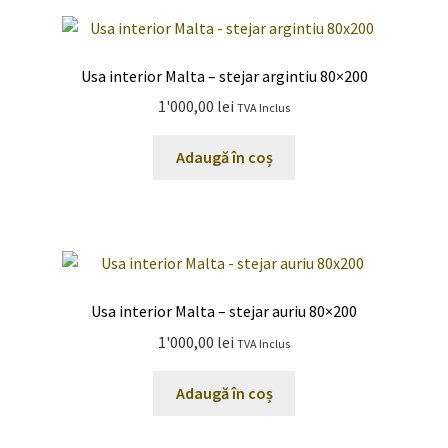
multe
900,00 lei
variații.
Opțiunile
Usa interior Malta – stejar argintiu 80×200
pot
1'000,00
lei
TVA Inclus
fi
alese
Adaugă în coș
în
pagina
produsului.
Usa interior Malta – stejar auriu 80×200
1'000,00
lei
TVA Inclus
Adaugă în coș