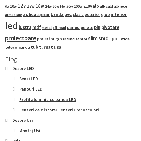
12v
18w
12w
220v
alb
10w
24w
50w
100w
alb cald
30w
alb rece
6w
36w
aplica
banda
bec
interior
exterior
clasic
glob
aplicat
alimentare
led
lustra
mdf
pin
pivotare
panou
perete
metal
off-road
proiectoare
slim
smd
spot
proiector
rgb
sticla
rotund
senzor
tub
turnat
usa
telecomanda
Blog
Despre LED
Benzi LED
Panouri LED
Profil aluminiu cu banda LED
Senzori de Miscare/ Senzori Crepusculari
Despre Usi
Montaj Usi