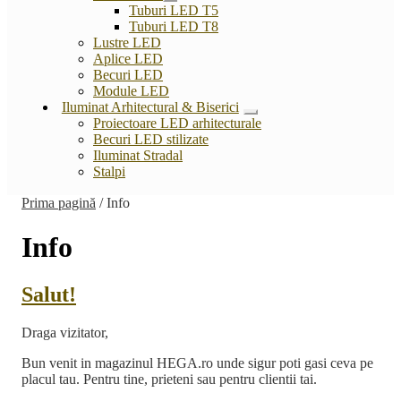
Extinde
Tuburi LED T5
meniul
Tuburi LED T8
copil
Lustre LED
Aplice LED
Becuri LED
Module LED
Iluminat Arhitectural & Biserici
Extinde
Proiectoare LED arhitecturale
meniul
Becuri LED stilizate
copil
Iluminat Stradal
Stalpi
Prima pagină
/
Info
Info
Salut!
Draga vizitator,
Bun venit in magazinul HEGA.ro unde sigur poti gasi ceva pe
placul tau. Pentru tine, prieteni sau pentru clientii tai.