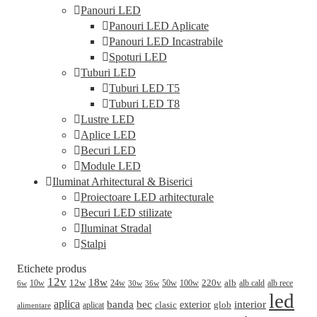
Panouri LED
Panouri LED Aplicate
Panouri LED Incastrabile
Spoturi LED
Tuburi LED
Tuburi LED T5
Tuburi LED T8
Lustre LED
Aplice LED
Becuri LED
Module LED
Iluminat Arhitectural & Biserici
Proiectoare LED arhitecturale
Becuri LED stilizate
Iluminat Stradal
Stalpi
Etichete produs
12v
18w
220v
alb
10w
12w
24w
50w
100w
alb cald
30w
alb rece
6w
36w
led
aplica
banda
bec
interior
clasic
exterior
glob
aplicat
alimentare