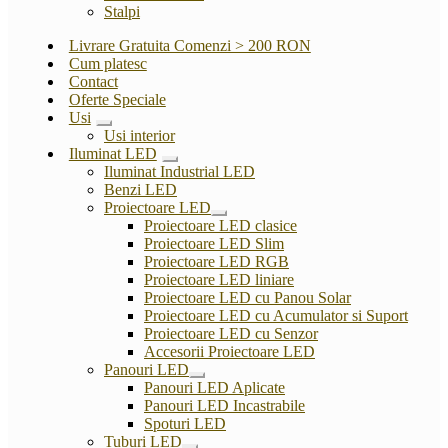
Stalpi
Livrare Gratuita Comenzi > 200 RON
Cum platesc
Contact
Oferte Speciale
Usi
Extinde
Usi interior
meniul
Iluminat LED
copil
Extinde
Iluminat Industrial LED
meniul
Benzi LED
copil
Proiectoare LED
Extinde
Proiectoare LED clasice
meniul
Proiectoare LED Slim
copil
Proiectoare LED RGB
Proiectoare LED liniare
Proiectoare LED cu Panou Solar
Proiectoare LED cu Acumulator si Suport
Proiectoare LED cu Senzor
Accesorii Proiectoare LED
Panouri LED
Extinde
Panouri LED Aplicate
meniul
Panouri LED Incastrabile
copil
Spoturi LED
Tuburi LED