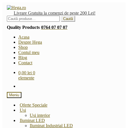
Sari
Sari
la
la
Livrare Gratuita la comenzi de peste 200 Lei!
navigare
conținut
Caută
Caută
după:
Quality Products
0764 07 07 07
Acasa
Despre Hega
Shop
Contul meu
Blog
Contact
0,00
lei
0
elemente
Meniu
Oferte Speciale
Usi
Usi interior
Iluminat LED
Iluminat Industrial LED