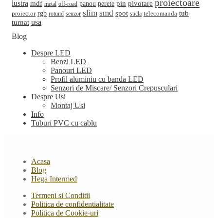
proiectoare
lustra
mdf
pin
perete
pivotare
panou
metal
off-road
slim
smd
spot
tub
rgb
telecomanda
proiector
sticla
rotund
senzor
turnat
usa
Blog
Despre LED
Benzi LED
Panouri LED
Profil aluminiu cu banda LED
Senzori de Miscare/ Senzori Crepusculari
Despre Usi
Montaj Usi
Info
Tuburi PVC cu cablu
Acasa
Blog
Hega Intermed
Termeni si Conditii
Politica de confidentialitate
Politica de Cookie-uri