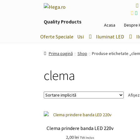
Sari
Sari
la
la
Quality Products
navigare
conținut
Acasa
Despre 
Oferte Speciale
Usi
Iluminat LED
I
Prima pagină
Shop
Produse etichetate „cle
clema
Afișez
Clema prindere banda LED 220v
2,00
lei
TVA Inclus