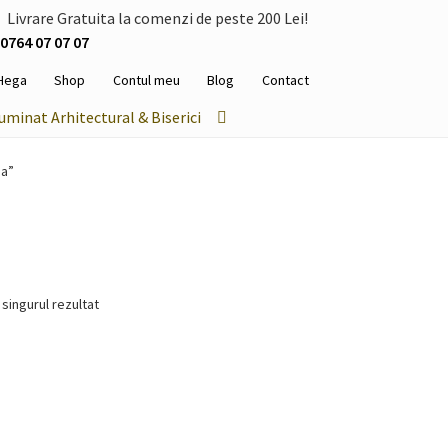
Livrare Gratuita la comenzi de peste 200 Lei!
0764 07 07 07
Hega
Shop
Contul meu
Blog
Contact
luminat Arhitectural & Biserici
ma”
 singurul rezultat