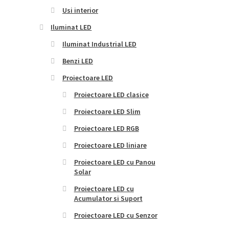
Usi interior
Iluminat LED
Iluminat Industrial LED
Benzi LED
Proiectoare LED
Proiectoare LED clasice
Proiectoare LED Slim
Proiectoare LED RGB
Proiectoare LED liniare
Proiectoare LED cu Panou
Solar
Proiectoare LED cu
Acumulator si Suport
Proiectoare LED cu Senzor