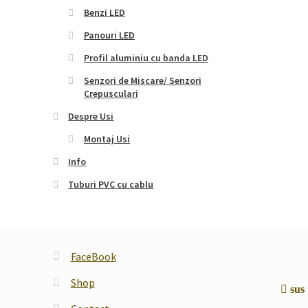
Benzi LED
Panouri LED
Profil aluminiu cu banda LED
Senzori de Miscare/ Senzori
Crepusculari
Despre Usi
Montaj Usi
Info
Tuburi PVC cu cablu
FaceBook
Shop
sus