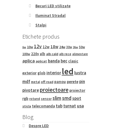
Becuri LED stilizate
Iluminat Stradal
Stalpi
Etichete produs
12v
18w
12w
10w
24w
50w
30w
6w
36w
220v
alb
100w
alb cald
alb rece
alimentare
aplica
banda
bec
clasic
aplicat
led
interior
lustra
exterior
glob
mdf
pin
panou
perete
metal
off-road
proiectoare
pivotare
proiector
slim
smd
spot
rgb
rotund
senzor
tub
turnat
usa
telecomanda
sticla
Blog
Despre LED