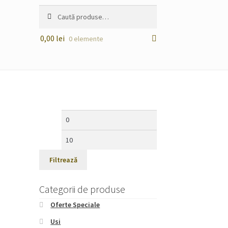
Caută
Caută
după:
0,00
lei
0 elemente
Preț
Preț
minim
maxim
Filtrează
Categorii de produse
Oferte Speciale
Usi