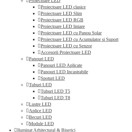
Proiectoare LED
Proiectoare LED clasice
Proiectoare LED Slim
Proiectoare LED RGB
Proiectoare LED liniare
Proiectoare LED cu Panou Solar
Proiectoare LED cu Acumulator si Suport
Proiectoare LED cu Senzor
Accesorii Proiectoare LED
Panouri LED
Panouri LED Aplicate
Panouri LED Incastrabile
Spoturi LED
Tuburi LED
Tuburi LED T5
Tuburi LED T8
Lustre LED
Aplice LED
Becuri LED
Module LED
Iluminat Arhitectural & Biserici