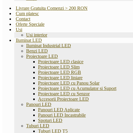
Livrare Gratuita Comenzi > 200 RON
Cum platesc
Contact
Oferte Speciale
Usi
Usi interior
Iluminat LED
Iluminat Industrial LED
Benzi LED
Proiectoare LED
Proiectoare LED clasice
Proiectoare LED Slim
Proiectoare LED RGB
Proiectoare LED liniare
Proiectoare LED cu Panou Solar
Proiectoare LED cu Acumulator si Suport
Proiectoare LED cu Senzor
Accesorii Proiectoare LED
Panouri LED
Panouri LED Aplicate
Panouri LED Incastrabile
Spoturi LED
Tuburi LED
Tuburi LED T5