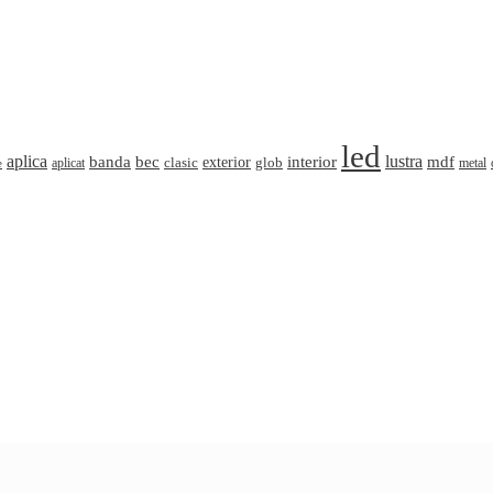
led
aplica
banda
lustra
mdf
bec
interior
clasic
exterior
glob
aplicat
metal
e