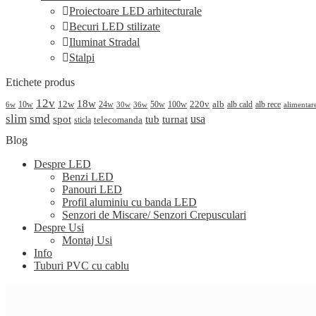
Proiectoare LED arhitecturale
Becuri LED stilizate
Iluminat Stradal
Stalpi
Etichete produs
12v
18w
220v
alb
10w
12w
24w
50w
100w
alb cald
30w
alb rece
alimentar
6w
36w
slim
smd
spot
turnat
usa
tub
telecomanda
sticla
Blog
Despre LED
Benzi LED
Panouri LED
Profil aluminiu cu banda LED
Senzori de Miscare/ Senzori Crepusculari
Despre Usi
Montaj Usi
Info
Tuburi PVC cu cablu