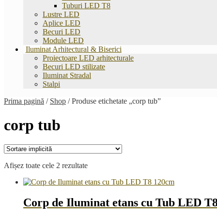
Tuburi LED T8
Lustre LED
Aplice LED
Becuri LED
Module LED
Iluminat Arhitectural & Biserici
Proiectoare LED arhitecturale
Becuri LED stilizate
Iluminat Stradal
Stalpi
Prima pagină
/
Shop
/
Produse etichetate „corp tub”
corp tub
Afișez toate cele 2 rezultate
Corp de Iluminat etans cu Tub LED T