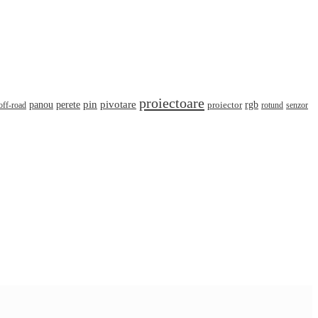
proiectoare
pin
perete
pivotare
panou
rgb
off-road
proiector
rotund
senzor