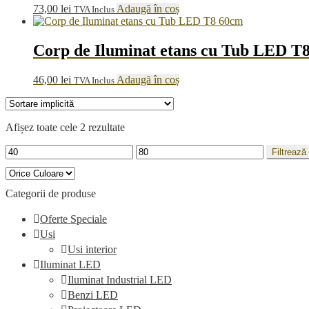
73,00
lei
Adaugă în coș
TVA Inclus
Corp de Iluminat etans cu Tub LED T
46,00
lei
Adaugă în coș
TVA Inclus
Afișez toate cele 2 rezultate
Preț
Preț
Filtrează
minim
maxim
Categorii de produse
Oferte Speciale
Usi
Usi interior
Iluminat LED
Iluminat Industrial LED
Benzi LED