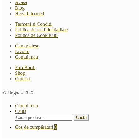
Acasa
Blog
Hega Intermed
Termeni si Conditii
Politica de confidentialitate
Politica de Cookie-uri
Cum platesc
Livrare
Contul meu
FaceBook
Shop
Contact
© Hega.ro 2025
Contul meu
Caută
Caută
Caută
după:
Coș de cumpărături
0