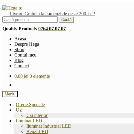
Sari
Sari
la
la
Livrare Gratuita la comenzi de peste 200 Lei!
navigare
conținut
Caută
Caută
după:
Quality Products
0764 07 07 07
Acasa
Despre Hega
Shop
Contul meu
Blog
Contact
0,00
lei
0 elemente
Meniu
Oferte Speciale
Usi
Usi interior
Iluminat LED
Iluminat Industrial LED
Benzi LED