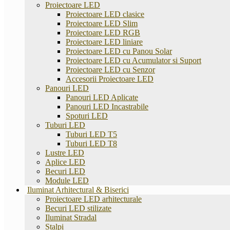
Proiectoare LED
Proiectoare LED clasice
Proiectoare LED Slim
Proiectoare LED RGB
Proiectoare LED liniare
Proiectoare LED cu Panou Solar
Proiectoare LED cu Acumulator si Suport
Proiectoare LED cu Senzor
Accesorii Proiectoare LED
Panouri LED
Panouri LED Aplicate
Panouri LED Incastrabile
Spoturi LED
Tuburi LED
Tuburi LED T5
Tuburi LED T8
Lustre LED
Aplice LED
Becuri LED
Module LED
Iluminat Arhitectural & Biserici
Proiectoare LED arhitecturale
Becuri LED stilizate
Iluminat Stradal
Stalpi