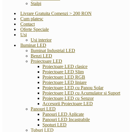
Stalpi
Livrare Gratuita Comenzi > 200 RON
Cum platesc
Contact
Oferte Speciale
Usi
Usi interior
Iluminat LED
Iluminat Industrial LED
Benzi LED
Proiectoare LED
Proiectoare LED clasice
Proiectoare LED Slim
Proiectoare LED RGB
Proiectoare LED liniare
Proiectoare LED cu Panou Solar
Proiectoare LED cu Acumulator si Suport
Proiectoare LED cu Senzor
Accesorii Proiectoare LED
Panouri LED
Panouri LED Aplicate
Panouri LED Incastrabile
Spoturi LED
Tuburi LED