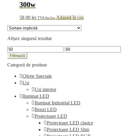
300w
58,90
lei
Adaugă în coș
TVA Inclus
Afișez singurul rezultat
Preț
Preț
minim
maxim
Filtrează
Categorii de produse
Oferte Speciale
Usi
Usi interior
Iluminat LED
Iluminat Industrial LED
Benzi LED
Proiectoare LED
Proiectoare LED clasice
Proiectoare LED Slim