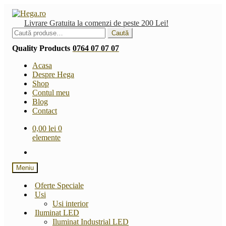
Sari
Sari
la
la
Livrare Gratuita la comenzi de peste 200 Lei!
navigare
conținut
Caută
Caută
după:
Quality Products
0764 07 07 07
Acasa
Despre Hega
Shop
Contul meu
Blog
Contact
0,00
lei
0
elemente
Meniu
Oferte Speciale
Usi
Usi interior
Iluminat LED
Iluminat Industrial LED