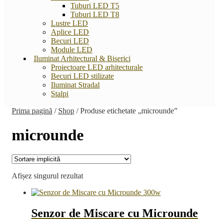
Tuburi LED T5
Tuburi LED T8
Lustre LED
Aplice LED
Becuri LED
Module LED
Iluminat Arhitectural & Biserici
Proiectoare LED arhitecturale
Becuri LED stilizate
Iluminat Stradal
Stalpi
Prima pagină
/
Shop
/
Produse etichetate „microunde”
microunde
Afișez singurul rezultat
Senzor de Miscare cu Microunde