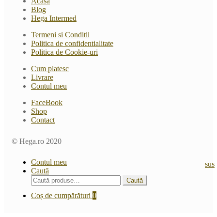
Acasa
Blog
Hega Intermed
Termeni si Conditii
Politica de confidentialitate
Politica de Cookie-uri
Cum platesc
Livrare
Contul meu
FaceBook
Shop
Contact
© Hega.ro 2020
Contul meu
sus
Caută
Caută
Caută
după:
Coș de cumpărături
0