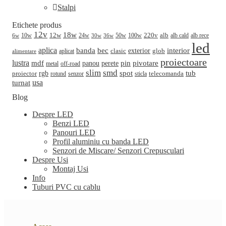
Stalpi
Etichete produs
12v
18w
220v
alb
10w
12w
24w
50w
100w
alb cald
30w
alb rece
6w
36w
led
aplica
banda
bec
interior
clasic
exterior
glob
aplicat
alimentare
proiectoare
lustra
mdf
pin
perete
pivotare
panou
metal
off-road
slim
smd
spot
tub
rgb
telecomanda
proiector
sticla
rotund
senzor
turnat
usa
Blog
Despre LED
Benzi LED
Panouri LED
Profil aluminiu cu banda LED
Senzori de Miscare/ Senzori Crepusculari
Despre Usi
Montaj Usi
Info
Tuburi PVC cu cablu