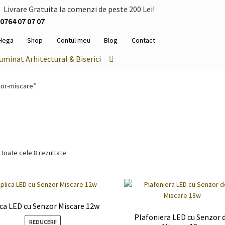
Livrare Gratuita la comenzi de peste 200 Lei!
0764 07 07 07
Hega
Shop
Contul meu
Blog
Contact
luminat Arhitectural & Biserici
zor-miscare”
 toate cele 8 rezultate
ica LED cu Senzor Miscare 12w
Plafoniera LED cu Senzor 
REDUCERI!