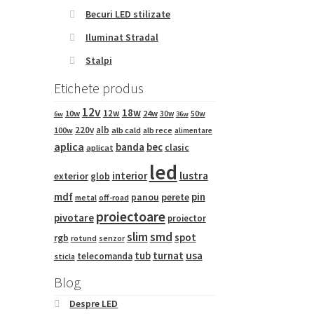
Becuri LED stilizate
Iluminat Stradal
Stalpi
Etichete produs
12v
18w
12w
10w
24w
50w
30w
6w
36w
220v
alb
100w
alb cald
alb rece
alimentare
aplica
banda
bec
clasic
aplicat
led
interior
lustra
exterior
glob
mdf
pin
panou
perete
metal
off-road
proiectoare
pivotare
proiector
slim
smd
spot
rgb
rotund
senzor
tub
turnat
usa
telecomanda
sticla
Blog
Despre LED