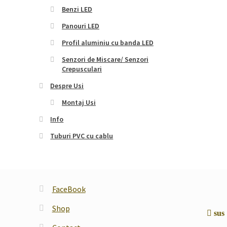
Benzi LED
Panouri LED
Profil aluminiu cu banda LED
Senzori de Miscare/ Senzori
Crepusculari
Despre Usi
Montaj Usi
Info
Tuburi PVC cu cablu
FaceBook
Shop
sus