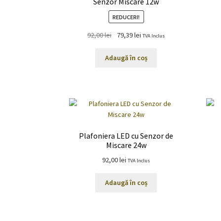
Senzor Miscare 12w
REDUCERI!
Prețul
Prețul
92,00
lei
79,39
lei
TVA Inclus
inițial
curent
a
este:
Adaugă în coș
fost:
79,39 lei.
92,00 lei.
Plafoniera LED cu Senzor de
Miscare 24w
92,00
lei
TVA Inclus
Adaugă în coș