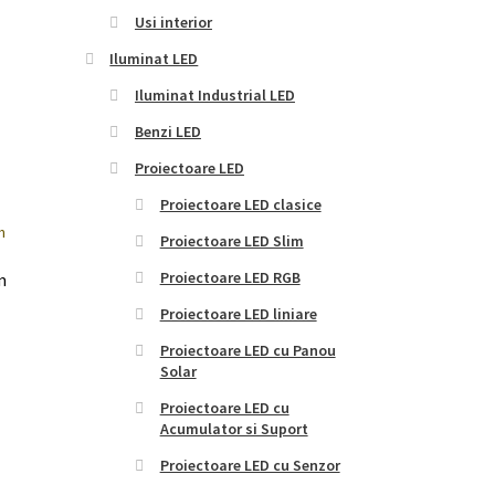
Usi interior
Iluminat LED
Iluminat Industrial LED
Benzi LED
Proiectoare LED
Proiectoare LED clasice
Proiectoare LED Slim
Proiectoare LED RGB
m
Proiectoare LED liniare
Proiectoare LED cu Panou
Solar
Proiectoare LED cu
Acumulator si Suport
Proiectoare LED cu Senzor