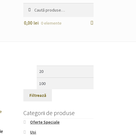
Caută
Caută
după:
0,00
lei
0 elemente
Preț
Preț
minim
maxim
Filtrează
Categorii de produse
Oferte Speciale
de
Usi