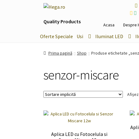
Sari
Sari
la
la
Quality Products
navigare
conținut
Acasa
Despre 
Oferte Speciale
Usi
Iluminat LED
I
Prima pagină
Shop
Produse etichetate „sen
senzor-miscare
Afișez
Apl
Aplica LED cu Fotocelula si