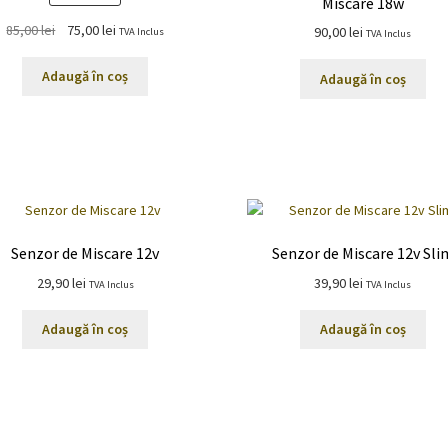
Miscare 18w
Prețul
Prețul
85,00
lei
75,00
lei
90,00
lei
TVA Inclus
TVA Inclus
inițial
curent
a
este:
Adaugă în coș
Adaugă în coș
fost:
75,00 lei.
85,00 lei.
Senzor de Miscare 12v
Senzor de Miscare 12v Sli
29,90
lei
39,90
lei
TVA Inclus
TVA Inclus
Adaugă în coș
Adaugă în coș