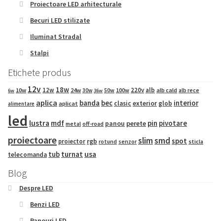
Proiectoare LED arhitecturale
Becuri LED stilizate
Iluminat Stradal
Stalpi
Etichete produs
12v
18w
12w
220v
alb
10w
24w
50w
100w
alb cald
30w
alb rece
6w
36w
aplica
banda
bec
interior
exterior
clasic
glob
aplicat
alimentare
led
lustra
mdf
pin
pivotare
panou
perete
metal
off-road
proiectoare
slim
smd
spot
proiector
rgb
sticla
rotund
senzor
tub
turnat
usa
telecomanda
Blog
Despre LED
Benzi LED
Panouri LED