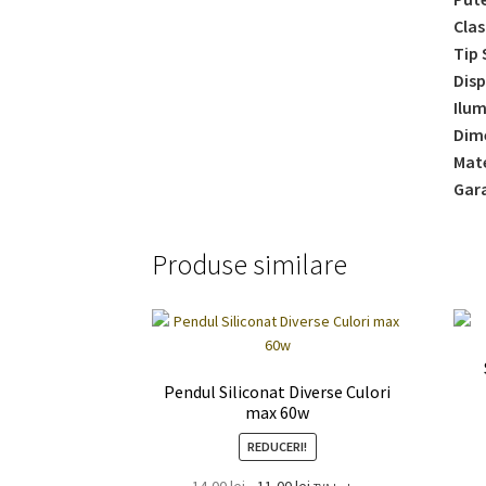
Clas
Tip 
Disp
Ilum
Dim
Mate
Gara
Produse similare
Pendul Siliconat Diverse Culori
max 60w
REDUCERI!
Prețul
Prețul
14,00
lei
11,00
lei