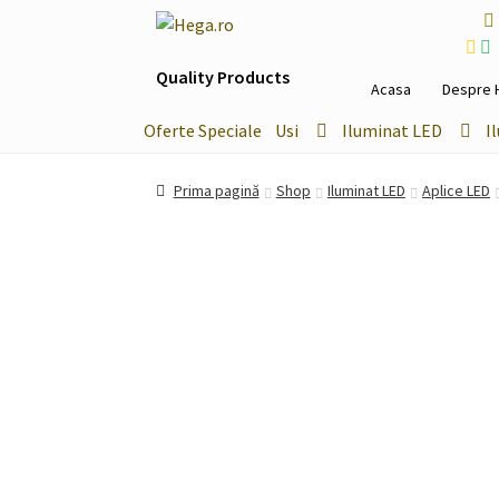
Sari
Sari
la
la
Quality Products
navigare
conținut
Acasa
Despre 
Oferte Speciale
Usi
Iluminat LED
I
Prima pagină
Shop
Iluminat LED
Aplice LED