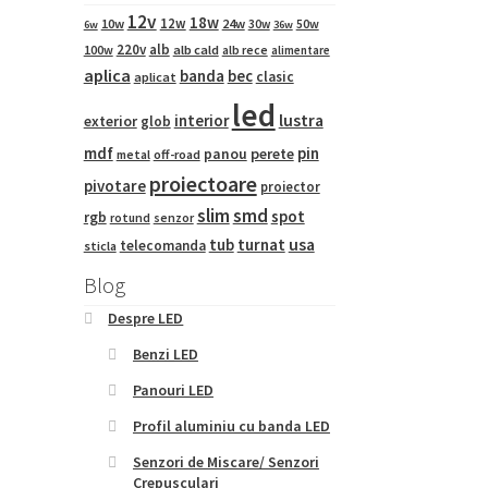
12v
18w
12w
10w
24w
50w
30w
6w
36w
220v
alb
100w
alb cald
alb rece
alimentare
aplica
banda
bec
clasic
aplicat
led
interior
lustra
exterior
glob
mdf
pin
panou
perete
metal
off-road
proiectoare
pivotare
proiector
slim
smd
spot
rgb
rotund
senzor
tub
turnat
usa
telecomanda
sticla
Blog
Despre LED
Benzi LED
Panouri LED
Profil aluminiu cu banda LED
Senzori de Miscare/ Senzori
Crepusculari