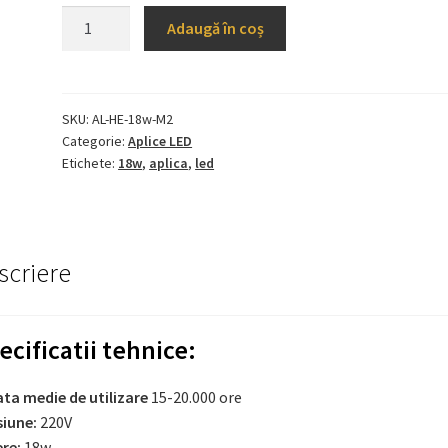
Cantitate
Adaugă în coș
Aplica
LED
18w
Alb
SKU:
AL-HE-18w-M2
Categorie:
Aplice LED
M2
Etichete:
18w
,
aplica
,
led
scriere
ecificatii tehnice:
ta medie de utilizare
15-20.000 ore
siune:
220V
ere:
18w