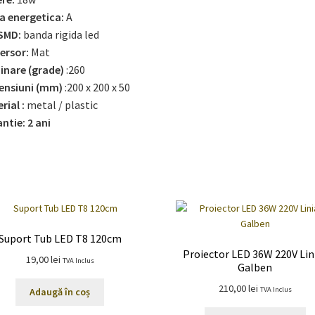
a energetica:
A
SMD:
banda rigida led
ersor:
Mat
inare (grade)
:260
ensiuni (mm)
:200 x 200 x 50
rial :
metal / plastic
ntie: 2 ani
Suport Tub LED T8 120cm
Proiector LED 36W 220V Lin
19,00
lei
TVA Inclus
Galben
210,00
lei
TVA Inclus
Adaugă în coș