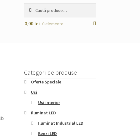
Caută
Caută
după:
0,00
lei
0 elemente
Categorii de produse
Oferte Speciale
Usi
Usi interior
Iluminat LED
lb
Iluminat Industrial LED
Benzi LED