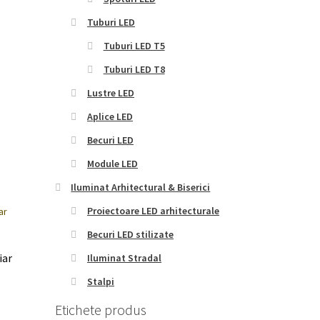
Tuburi LED
Tuburi LED T5
Tuburi LED T8
Lustre LED
Aplice LED
Becuri LED
Module LED
Iluminat Arhitectural & Biserici
Proiectoare LED arhitecturale
Becuri LED stilizate
iar
Iluminat Stradal
Stalpi
Etichete produs