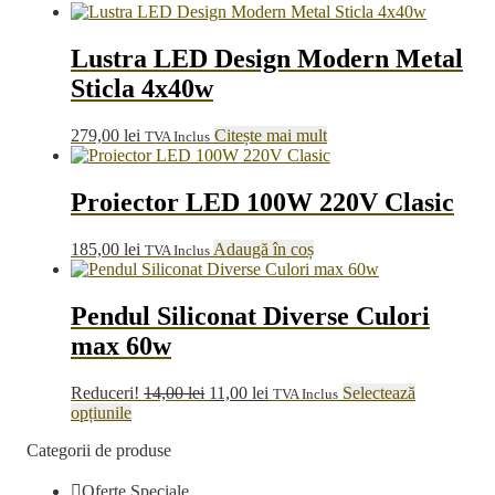
Lustra LED Design Modern Metal
Sticla 4x40w
279,00
lei
Citește mai mult
TVA Inclus
Proiector LED 100W 220V Clasic
185,00
lei
Adaugă în coș
TVA Inclus
Pendul Siliconat Diverse Culori
max 60w
Prețul
Prețul
Reduceri!
14,00
lei
11,00
lei
Selectează
TVA Inclus
Acest
inițial
curent
opțiunile
produs
a
este:
Categorii de produse
are
fost:
11,00 lei.
mai
14,00 lei.
Oferte Speciale
multe