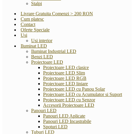
Stalpi
Livrare Gratuita Comenzi > 200 RON
Cum platesc
Contact
Oferte Speciale
Usi
Usi interior
Iluminat LED
Iluminat Industrial LED
Benzi LED
Proiectoare LED
Proiectoare LED clasice
Proiectoare LED Slim
Proiectoare LED RGB
Proiectoare LED liniare
Proiectoare LED cu Panou Solar
Proiectoare LED cu Acumulator si Suport
Proiectoare LED cu Senzor
Accesorii Proiectoare LED
Panouri LED
Panouri LED Aplicate
Panouri LED Incastrabile
Spoturi LED
Tuburi LED