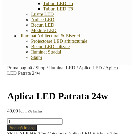
Tuburi LED T5
Tuburi LED T8
Lustre LED
Aplice LED
Becuri LED
Module LED
Iluminat Arhitectural & Biserici
Proiectoare LED arhitecturale
Becuri LED stilizate
Iluminat Stradal
Stalpi
Prima pagină
/
Shop
/
Iluminat LED
/
Aplice LED
/
Aplica
LED Patrata 24w
Aplica LED Patrata 24w
49,00
lei
TVA Inclus
Cantitate
Aplica
Adaugă în coș
LED
SKU:
ALP-HE-24w
Categorie:
Aplice LED
Etichete:
24w
,