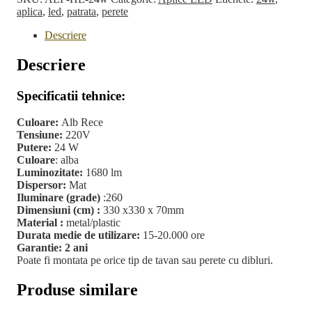
Patrata
aplica
,
led
,
patrata
,
perete
24w
Descriere
Descriere
Specificatii tehnice:
Culoare:
Alb Rece
Tensiune:
220V
Putere:
24 W
Culoare
: alba
Luminozitate:
1680 lm
Dispersor:
Mat
Iluminare (grade)
:260
Dimensiuni (cm) :
330 x330 x 70mm
Material :
metal/plastic
Durata medie de utilizare:
15-20.000 ore
Garantie: 2 ani
Poate fi montata pe orice tip de tavan sau perete cu dibluri.
Produse similare