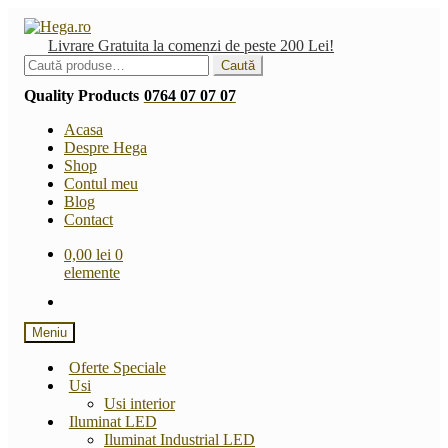
Sari
Sari
la
la
Livrare Gratuita la comenzi de peste 200 Lei!
navigare
conținut
Caută
Caută
după:
Quality Products
0764 07 07 07
Acasa
Despre Hega
Shop
Contul meu
Blog
Contact
0,00
lei
0
elemente
Meniu
Oferte Speciale
Usi
Usi interior
Iluminat LED
Iluminat Industrial LED