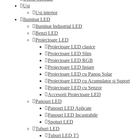
variații.
Usi
Opțiunile
Usi interior
pot
Iluminat LED
fi
Iluminat Industrial LED
alese
în
Benzi LED
pagina
Proiectoare LED
produsului.
Proiectoare LED clasice
Proiectoare LED Slim
Proiectoare LED RGB
Proiectoare LED liniare
Proiectoare LED cu Panou Solar
Proiectoare LED cu Acumulator si Suport
Proiectoare LED cu Senzor
Accesorii Proiectoare LED
Panouri LED
Panouri LED Aplicate
Panouri LED Incastrabile
Spoturi LED
Tuburi LED
Tuburi LED T5