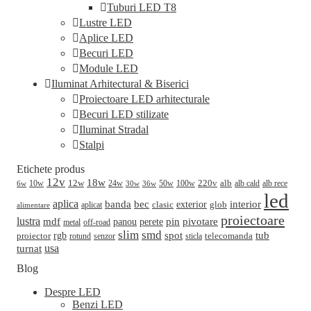
Tuburi LED T8
Lustre LED
Aplice LED
Becuri LED
Module LED
Iluminat Arhitectural & Biserici
Proiectoare LED arhitecturale
Becuri LED stilizate
Iluminat Stradal
Stalpi
Etichete produs
12v
18w
220v
alb
10w
12w
24w
50w
100w
alb cald
30w
alb rece
6w
36w
led
aplica
banda
bec
interior
clasic
exterior
glob
aplicat
alimentare
proiectoare
lustra
mdf
pin
perete
pivotare
panou
metal
off-road
slim
smd
spot
tub
rgb
telecomanda
proiector
sticla
rotund
senzor
turnat
usa
Blog
Despre LED
Benzi LED