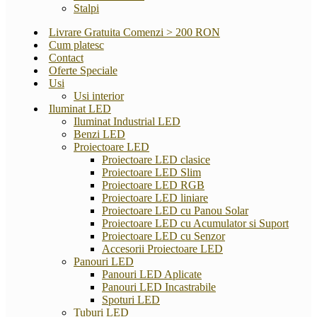
Stalpi
Livrare Gratuita Comenzi > 200 RON
Cum platesc
Contact
Oferte Speciale
Usi
Usi interior
Iluminat LED
Iluminat Industrial LED
Benzi LED
Proiectoare LED
Proiectoare LED clasice
Proiectoare LED Slim
Proiectoare LED RGB
Proiectoare LED liniare
Proiectoare LED cu Panou Solar
Proiectoare LED cu Acumulator si Suport
Proiectoare LED cu Senzor
Accesorii Proiectoare LED
Panouri LED
Panouri LED Aplicate
Panouri LED Incastrabile
Spoturi LED
Tuburi LED