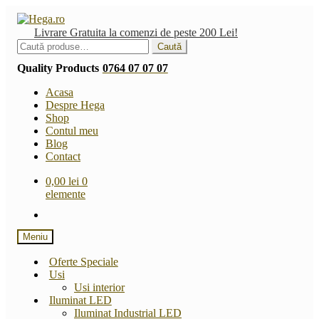
Sari
Sari
la
la
Livrare Gratuita la comenzi de peste 200 Lei!
navigare
conținut
Caută
Caută
după:
Quality Products
0764 07 07 07
Acasa
Despre Hega
Shop
Contul meu
Blog
Contact
0,00
lei
0
elemente
Meniu
Oferte Speciale
Usi
Usi interior
Iluminat LED
Iluminat Industrial LED