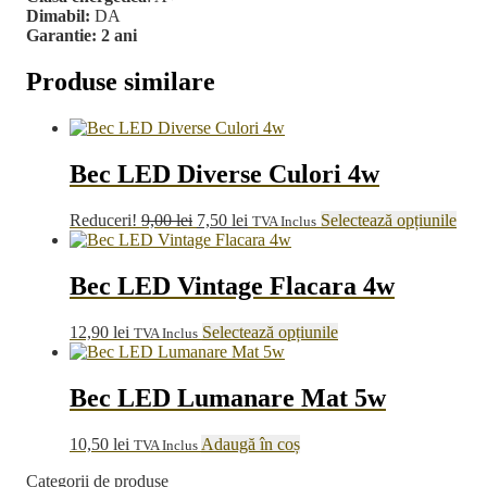
Dimabil:
DA
Garantie: 2 ani
Produse similare
Bec LED Diverse Culori 4w
Prețul
Prețul
Aces
Reduceri!
9,00
lei
7,50
lei
Selectează opțiunile
TVA Inclus
inițial
curent
prod
a
este:
are
fost:
7,50 lei.
mai
Bec LED Vintage Flacara 4w
9,00 lei.
mult
varia
Acest
12,90
lei
Selectează opțiunile
TVA Inclus
Opți
produs
pot
are
fi
mai
Bec LED Lumanare Mat 5w
ales
multe
în
variații.
pagi
10,50
lei
Adaugă în coș
TVA Inclus
Opțiunile
prod
pot
Categorii de produse