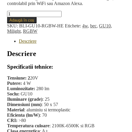
controlabil prin WiFi sau Amazon Alexa.
Cantitate
Bec
Adaugă în coș
LED
SKU:
BLI-GU10-RGBW-HE
Etichete:
4w
,
bec
,
GU10
,
Inteligent
Milight
,
RGBW
GU10
RGBW
Descriere
Milight
4W
Descriere
Specificatii tehnice:
Tensiune: 2
20V
Putere:
4 W
Luminozitate:
280 lm
Soclu:
GU10
Iluminare (grade)
: 25
Dimensiuni (mm)
: 50 x 57
Material
: aluminiu si termoplastic
Eficienta (lm/W)
: 70
CRI:
>80
Temperatura culoare
: 2100K-6500K si RGB
Clasa energetica
: A+