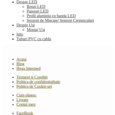
Despre LED
Benzi LED
Panouri LED
Profil aluminiu cu banda LED
Senzori de Miscare/ Senzori Crepusculari
Despre Usi
Montaj Usi
Info
Tuburi PVC cu cablu
Acasa
Blog
Hega Intermed
Termeni si Conditii
Politica de confidentialitate
Politica de Cookie-uri
Cum platesc
Livrare
Contul meu
FaceBook