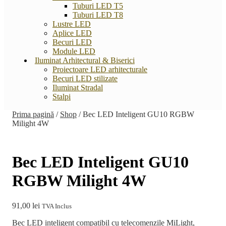
Tuburi LED T5
Tuburi LED T8
Lustre LED
Aplice LED
Becuri LED
Module LED
Iluminat Arhitectural & Biserici
Proiectoare LED arhitecturale
Becuri LED stilizate
Iluminat Stradal
Stalpi
Prima pagină
/
Shop
/
Bec LED Inteligent GU10 RGBW
Milight 4W
Bec LED Inteligent GU10
RGBW Milight 4W
91,00
lei
TVA Inclus
Bec LED inteligent compatibil cu telecomenzile MiLight,