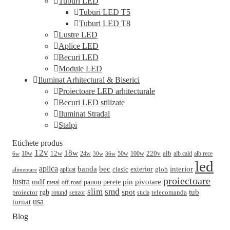
Tuburi LED
Tuburi LED T5
Tuburi LED T8
Lustre LED
Aplice LED
Becuri LED
Module LED
Iluminat Arhitectural & Biserici
Proiectoare LED arhitecturale
Becuri LED stilizate
Iluminat Stradal
Stalpi
Etichete produs
12v
18w
220v
alb
10w
12w
24w
50w
100w
alb cald
30w
alb rece
6w
36w
led
aplica
banda
bec
interior
clasic
exterior
glob
aplicat
alimentare
proiectoare
lustra
mdf
pin
perete
pivotare
panou
metal
off-road
slim
smd
spot
tub
rgb
telecomanda
proiector
sticla
rotund
senzor
turnat
usa
Blog