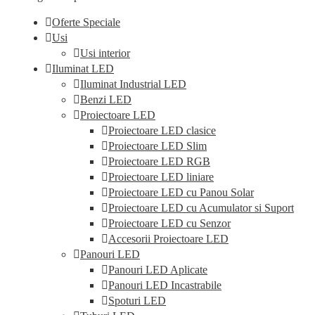
fi
alese
Oferte Speciale
în
Usi
pagina
produsului.
Usi interior
Iluminat LED
Iluminat Industrial LED
Benzi LED
Proiectoare LED
Proiectoare LED clasice
Proiectoare LED Slim
Proiectoare LED RGB
Proiectoare LED liniare
Proiectoare LED cu Panou Solar
Proiectoare LED cu Acumulator si Suport
Proiectoare LED cu Senzor
Accesorii Proiectoare LED
Panouri LED
Panouri LED Aplicate
Panouri LED Incastrabile
Spoturi LED