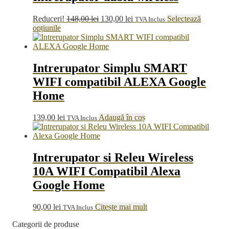
Prețul
Prețul
Reduceri!
148,00
lei
130,00
lei
Selectează
TVA Inclus
Acest
inițial
curent
opțiunile
produs
a
este:
are
fost:
130,00 lei.
mai
148,00 lei.
multe
Intrerupator Simplu SMART
variații.
WIFI compatibil ALEXA Google
Opțiunile
pot
Home
fi
alese
139,00
lei
Adaugă în coș
TVA Inclus
în
pagina
produsului.
Intrerupator si Releu Wireless
10A WIFI Compatibil Alexa
Google Home
90,00
lei
Citește mai mult
TVA Inclus
Categorii de produse