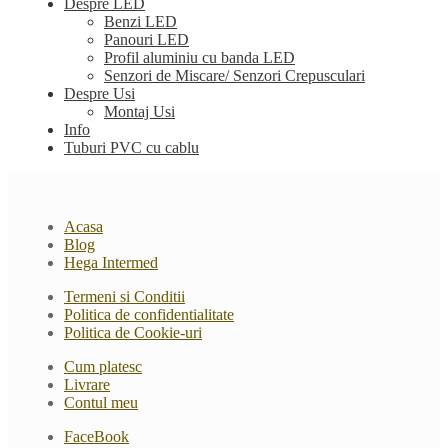
Despre LED
Benzi LED
Panouri LED
Profil aluminiu cu banda LED
Senzori de Miscare/ Senzori Crepusculari
Despre Usi
Montaj Usi
Info
Tuburi PVC cu cablu
Acasa
Blog
Hega Intermed
Termeni si Conditii
Politica de confidentialitate
Politica de Cookie-uri
Cum platesc
Livrare
Contul meu
FaceBook