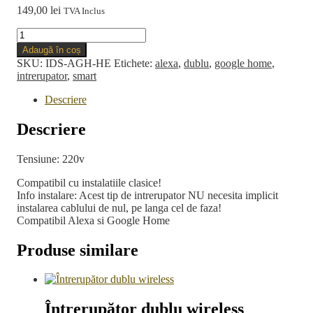
149,00
lei
TVA Inclus
Cantitate
Intrerupator
Adaugă în coș
Dublu
SKU:
IDS-AGH-HE
Etichete:
alexa
,
dublu
,
google home
,
SMART
intrerupator
,
smart
WIFI
compatibil
Descriere
ALEXA
Google
Descriere
Home
Tensiune: 220v
Compatibil cu instalatiile clasice!
Info instalare: Acest tip de intrerupator NU necesita implicit
instalarea cablului de nul, pe langa cel de faza!
Compatibil Alexa si Google Home
Produse similare
Întrerupător dublu wireless