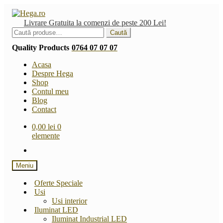
Sari
Sari
la
la
Livrare Gratuita la comenzi de peste 200 Lei!
navigare
conținut
Caută
Caută
după:
Quality Products
0764 07 07 07
Acasa
Despre Hega
Shop
Contul meu
Blog
Contact
0,00
lei
0
elemente
Meniu
Oferte Speciale
Usi
Usi interior
Iluminat LED
Iluminat Industrial LED