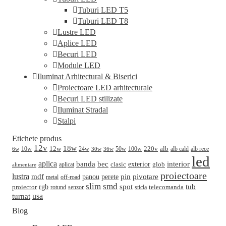
Tuburi LED T5
Tuburi LED T8
Lustre LED
Aplice LED
Becuri LED
Module LED
Iluminat Arhitectural & Biserici
Proiectoare LED arhitecturale
Becuri LED stilizate
Iluminat Stradal
Stalpi
Etichete produs
12v
18w
220v
alb
10w
12w
24w
50w
100w
alb cald
30w
alb rece
6w
36w
led
aplica
banda
bec
interior
clasic
exterior
glob
aplicat
alimentare
proiectoare
lustra
mdf
pin
perete
pivotare
panou
metal
off-road
slim
smd
spot
tub
rgb
telecomanda
proiector
sticla
rotund
senzor
turnat
usa
Blog