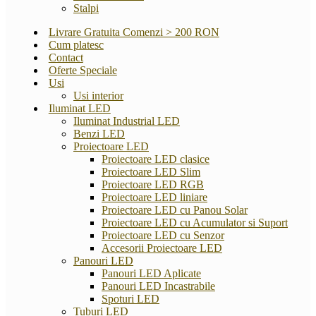
Stalpi
Livrare Gratuita Comenzi > 200 RON
Cum platesc
Contact
Oferte Speciale
Usi
Usi interior
Iluminat LED
Iluminat Industrial LED
Benzi LED
Proiectoare LED
Proiectoare LED clasice
Proiectoare LED Slim
Proiectoare LED RGB
Proiectoare LED liniare
Proiectoare LED cu Panou Solar
Proiectoare LED cu Acumulator si Suport
Proiectoare LED cu Senzor
Accesorii Proiectoare LED
Panouri LED
Panouri LED Aplicate
Panouri LED Incastrabile
Spoturi LED
Tuburi LED