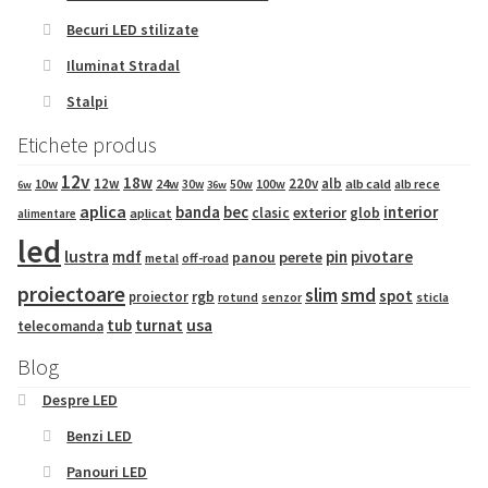
Becuri LED stilizate
Iluminat Stradal
Stalpi
Etichete produs
12v
18w
12w
220v
alb
10w
24w
50w
100w
alb cald
30w
alb rece
6w
36w
aplica
banda
bec
interior
exterior
clasic
glob
aplicat
alimentare
led
lustra
mdf
pin
pivotare
panou
perete
metal
off-road
proiectoare
slim
smd
spot
proiector
rgb
sticla
rotund
senzor
tub
turnat
usa
telecomanda
Blog
Despre LED
Benzi LED
Panouri LED