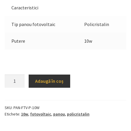
Caracteristici
Tip panou fotovoltaic
Policristalin
Putere
10w
Cantitate
Adaugă în coș
Panou
Fotovoltaic
Policristalin
10w
SKU:
PAN-FTV-P-10W
Etichete:
10w
,
fotovoltaic
,
panou
,
policristalin