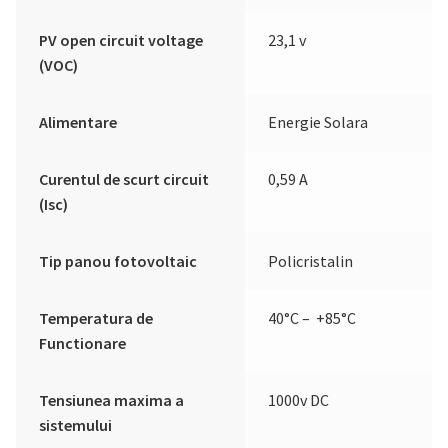
PV open circuit voltage
23,1 v
(VOC)
Alimentare
Energie Solara
Curentul de scurt circuit
0,59 A
(Isc)
Tip panou fotovoltaic
Policristalin
Temperatura de
40°C – +85°C
Functionare
Tensiunea maxima a
1000v DC
sistemului