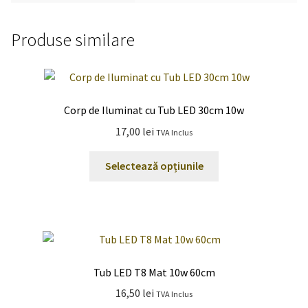
Produse similare
Corp de Iluminat cu Tub LED 30cm 10w
17,00
lei
TVA Inclus
Acest
Selectează opțiunile
produs
are
mai
multe
variații.
Opțiunile
Tub LED T8 Mat 10w 60cm
pot
16,50
lei
TVA Inclus
fi