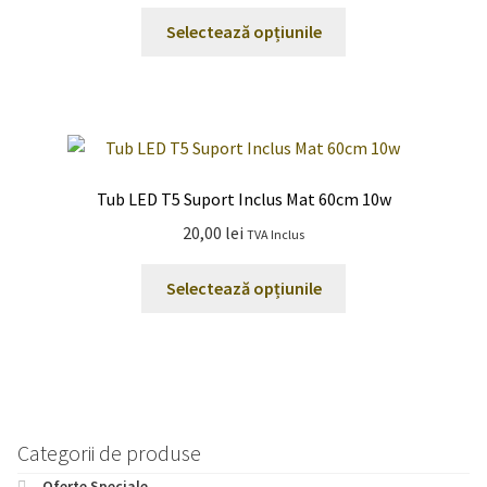
alese
Acest
Selectează opțiunile
în
produs
pagina
are
produsului.
mai
multe
variații.
Opțiunile
Tub LED T5 Suport Inclus Mat 60cm 10w
pot
20,00
lei
TVA Inclus
fi
alese
Acest
Selectează opțiunile
în
produs
pagina
are
produsului.
mai
multe
variații.
Opțiunile
Categorii de produse
pot
Oferte Speciale