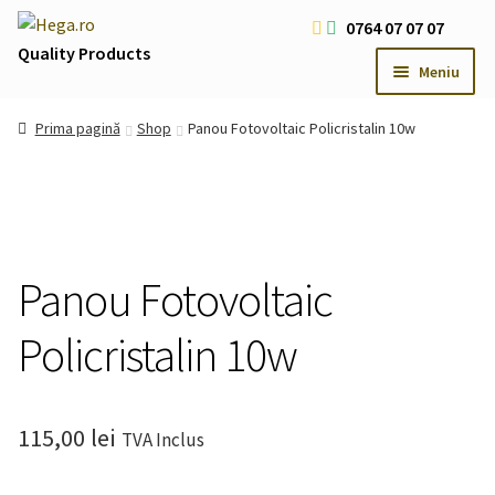
Sari
Sari
0764 07 07 07
la
la
Quality Products
Meniu
navigare
conținut
Livrare Gratuita Comenzi > 200 RON
Prima pagină
Shop
Panou Fotovoltaic Policristalin 10w
Cum platesc
Contact
Oferte Speciale
Usi
Extind
Panou Fotovoltaic
meniul
Iluminat LED
Extind
copil
Policristalin 10w
meniul
Iluminat Arhitectural & Biserici
Extind
copil
meniul
copil
115,00
lei
TVA Inclus