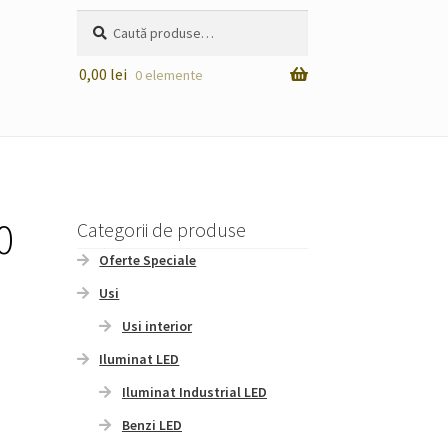
Caută
Caută
după:
0,00
lei
0 elemente
0
Categorii de produse
Oferte Speciale
Usi
Usi interior
Iluminat LED
Iluminat Industrial LED
Benzi LED