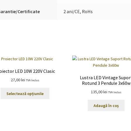
arantie/Certificate
2 ani/CE, RoHs
oiector LED 10W 220V Clasic
Lustra LED Vintage Supor
27,00
lei
TVA Inclus
Rotund 3 Pendule 3x60w
Acest
135,00
lei
TVA Inclus
Selectează opțiunile
produs
are
Adaugă în coș
mai
multe
variații.
Opțiunile