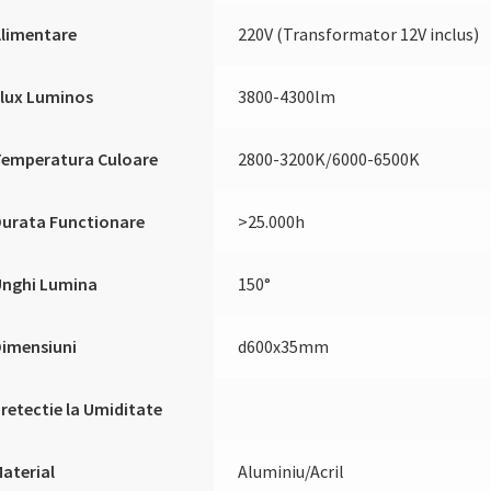
Alimentare
220V (Transformator 12V inclus)
lux Luminos
3800-4300lm
Temperatura Culoare
2800-3200K/6000-6500K
urata Functionare
>25.000h
Unghi Lumina
150°
Dimensiuni
d600x35mm
retectie la Umiditate
aterial
Aluminiu/Acril