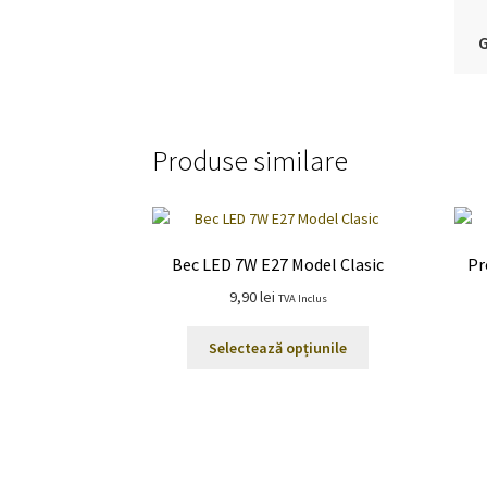
G
Produse similare
Bec LED 7W E27 Model Clasic
Pr
9,90
lei
TVA Inclus
Acest
Selectează opțiunile
produs
are
mai
multe
variații.
Opțiunile