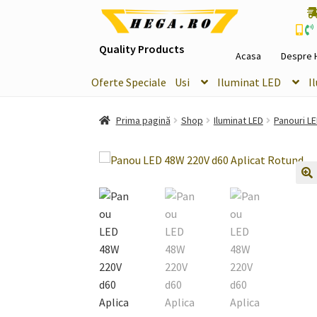
Sari
Sari
la
la
Quality Products
navigare
conținut
Acasa
Despre 
Oferte Speciale
Usi
Iluminat LED
I
Prima pagină
Shop
Iluminat LED
Panouri L
🔍