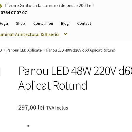
Livrare Gratuita la comenzi de peste 200 Lei!
0764 07 07 07
Hega
Shop
Contul meu
Blog
Contact
luminat Arhitectural & Biserici
ED
Panouri LED Aplicate
Panou LED 48W 220V d60 Aplicat Rotund
Panou LED 48W 220V d6
Aplicat Rotund
297,00
lei
TVA Inclus