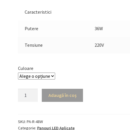
Caracteristici
Putere
36W
Tensiune
220V
Culoare
Cantitate
Adaugă în coș
Panou
LED
48W
220V
SKU:
PA-R-48W
Categorie:
Panouri LED Aplicate
d60