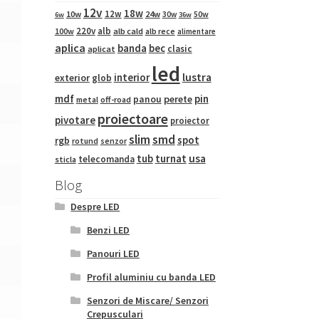
12v
18w
12w
10w
24w
50w
30w
6w
36w
220v
alb
100w
alb cald
alb rece
alimentare
aplica
banda
bec
clasic
aplicat
led
interior
lustra
exterior
glob
mdf
pin
panou
perete
metal
off-road
proiectoare
pivotare
proiector
slim
smd
spot
rgb
rotund
senzor
tub
turnat
usa
telecomanda
sticla
Blog
Despre LED
Benzi LED
Panouri LED
Profil aluminiu cu banda LED
Senzori de Miscare/ Senzori
Crepusculari