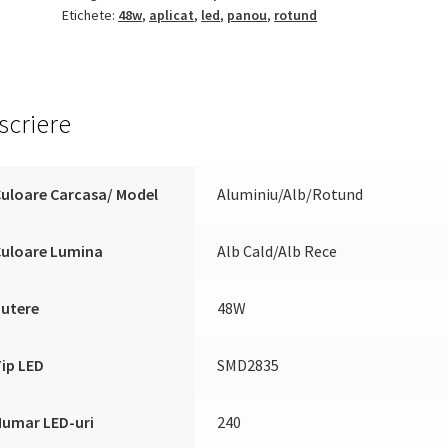
Etichete:
48w
,
aplicat
,
led
,
panou
,
rotund
Aplicat
Rotund
scriere
uloare Carcasa/ Model
Aluminiu/Alb/Rotund
Culoare Lumina
Alb Cald/Alb Rece
Putere
48W
ip LED
SMD2835
Numar LED-uri
240