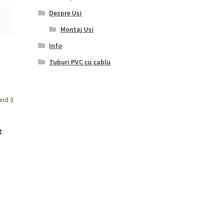
Despre Usi
Montaj Usi
Info
Tuburi PVC cu cablu
t