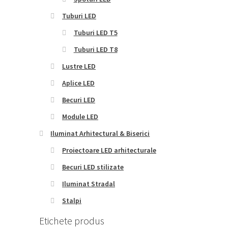
Tuburi LED
Tuburi LED T5
Tuburi LED T8
Lustre LED
Aplice LED
Becuri LED
Module LED
Iluminat Arhitectural & Biserici
Proiectoare LED arhitecturale
Becuri LED stilizate
Iluminat Stradal
Stalpi
Etichete produs