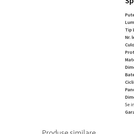
Sp
Put
Lum
Tip 
Nr. l
Cul
Prot
Mate
Dime
Bate
Cicl
Pan
Dime
Se i
Gara
Produse similare