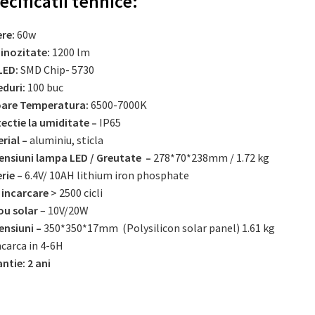
ecificatii tehnice:
ere:
60w
inozitate:
1200 lm
LED:
SMD Chip- 5730
eduri:
100 buc
oare Temperatura:
6500-7000K
ectie la umiditate –
IP65
rial –
aluminiu, sticla
nsiuni lampa LED / Greutate –
278*70*238mm / 1.72 kg
rie –
6.4V/ 10AH lithium iron phosphate
i incarcare
> 2500 cicli
ou solar
– 10V/20W
nsiuni –
350*350*17mm (Polysilicon solar panel) 1.61 kg
ncarca in 4-6H
ntie: 2 ani