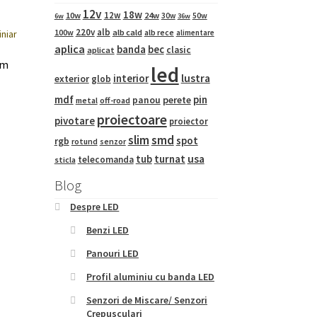
12v
18w
12w
10w
24w
50w
30w
6w
36w
220v
alb
100w
alb cald
alb rece
alimentare
aplica
banda
bec
clasic
aplicat
cm
led
interior
lustra
exterior
glob
mdf
pin
panou
perete
metal
off-road
proiectoare
pivotare
proiector
Acest
slim
smd
spot
produs
rgb
rotund
senzor
are
tub
turnat
usa
telecomanda
sticla
mai
Blog
multe
variații.
Despre LED
Opțiunile
Benzi LED
pot
fi
Panouri LED
alese
Profil aluminiu cu banda LED
în
pagina
Senzori de Miscare/ Senzori
produsului.
Crepusculari