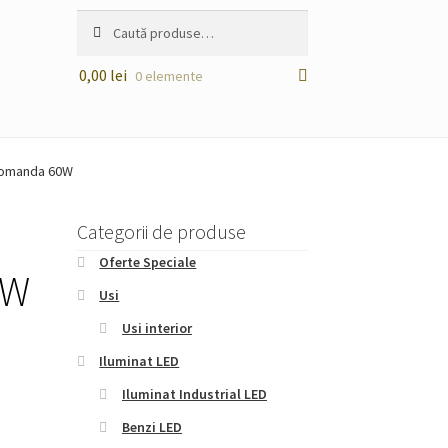
Caută
Caută
după:
0,00
lei
0 elemente
ecomanda 60W
Categorii de produse
Oferte Speciale
0W
Usi
Usi interior
Iluminat LED
Iluminat Industrial LED
Benzi LED