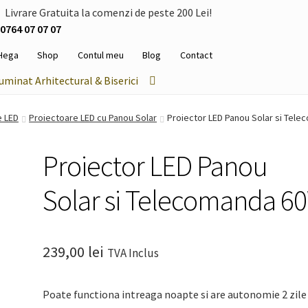
Livrare Gratuita la comenzi de peste 200 Lei!
0764 07 07 07
Hega
Shop
Contul meu
Blog
Contact
luminat Arhitectural & Biserici
e LED
Proiectoare LED cu Panou Solar
Proiector LED Panou Solar si Tel
Proiector LED Panou
Solar si Telecomanda 6
239,00
lei
TVA Inclus
Poate functiona intreaga noapte si are autonomie 2 zile