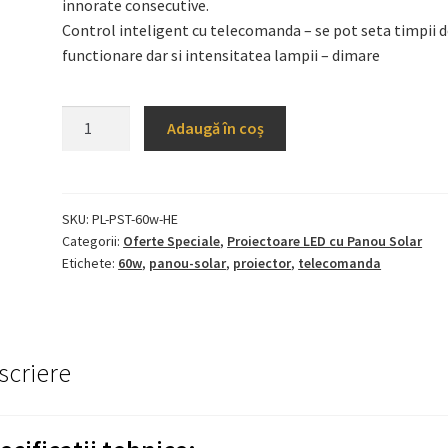
innorate consecutive.
Control inteligent cu telecomanda – se pot seta timpii 
functionare dar si intensitatea lampii – dimare
Cantitate
Adaugă în coș
Proiector
LED
Panou
Solar
SKU:
PL-PST-60w-HE
Categorii:
Oferte Speciale
,
Proiectoare LED cu Panou Solar
si
Etichete:
60w
,
panou-solar
,
proiector
,
telecomanda
Telecomanda
60W
scriere