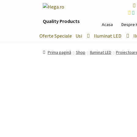
Sari
Sari
la
la
Quality Products
navigare
conținut
Acasa
Despre 
Oferte Speciale
Usi
Iluminat LED
I
Prima pagină
Shop
Iluminat LED
Proiectoar