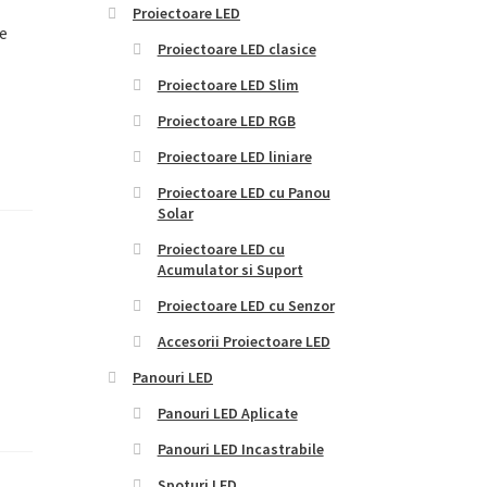
Proiectoare LED
de
Proiectoare LED clasice
Proiectoare LED Slim
Proiectoare LED RGB
Proiectoare LED liniare
Proiectoare LED cu Panou
Solar
Proiectoare LED cu
Acumulator si Suport
Proiectoare LED cu Senzor
Accesorii Proiectoare LED
Panouri LED
Panouri LED Aplicate
Panouri LED Incastrabile
Spoturi LED