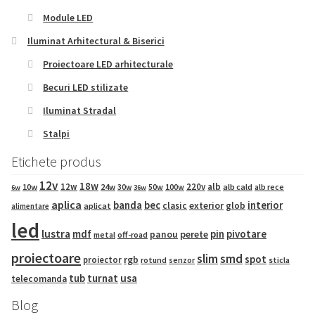
Module LED
Iluminat Arhitectural & Biserici
Proiectoare LED arhitecturale
Becuri LED stilizate
Iluminat Stradal
Stalpi
Etichete produs
12v
18w
12w
220v
alb
10w
24w
50w
100w
alb cald
30w
alb rece
6w
36w
aplica
banda
bec
interior
exterior
clasic
glob
aplicat
alimentare
led
lustra
mdf
pin
pivotare
panou
perete
metal
off-road
proiectoare
slim
smd
spot
proiector
rgb
sticla
rotund
senzor
tub
turnat
usa
telecomanda
Blog