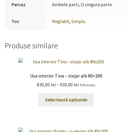
Pervaz
Ambele parti, O singura parte
Toc
Reglabil
,
Simplu
Produse similare
Usa interior Tina – stejar alb 80×200
Interval
830,00
lei
–
930,00
lei
TVA Inclus
de
Acest
prețuri:
Selectează opțiunile
produs
830,00 lei
are
până
mai
la
multe
930,00 lei