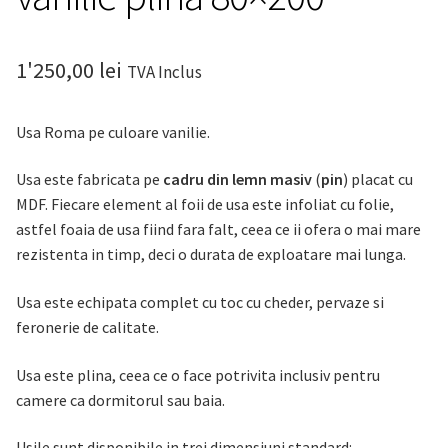
1'250,00
lei
TVA Inclus
Usa Roma pe culoare vanilie.
Usa este fabricata pe
cadru din lemn masiv
(
pin
) placat cu
MDF. Fiecare element al foii de usa este infoliat cu folie,
astfel foaia de usa fiind fara falt, ceea ce ii ofera o mai mare
rezistenta in timp, deci o durata de exploatare mai lunga.
Usa este echipata complet cu toc cu cheder, pervaze si
feronerie de calitate.
Usa este plina, ceea ce o face potrivita inclusiv pentru
camere ca dormitorul sau baia.
Usile sunt disponibile in trei dimensiuni standard: