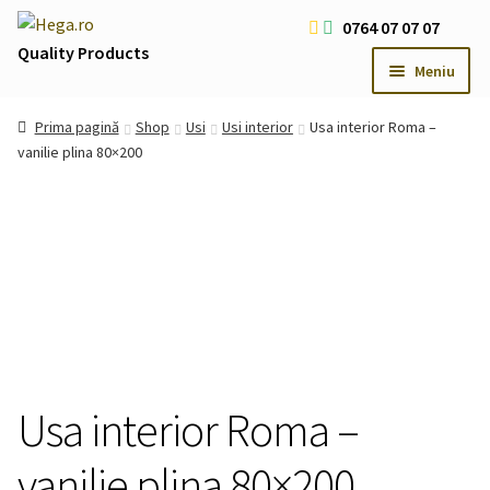
Sari
Sari
0764 07 07 07
la
la
Quality Products
Meniu
navigare
conținut
Livrare Gratuita Comenzi > 200 RON
Prima pagină
Shop
Usi
Usi interior
Usa interior Roma –
Cum platesc
vanilie plina 80×200
Contact
Oferte Speciale
Usi
Extind
meniul
Iluminat LED
Extind
copil
meniul
Iluminat Arhitectural & Biserici
Extind
copil
meniul
copil
Usa interior Roma –
vanilie plina 80×200