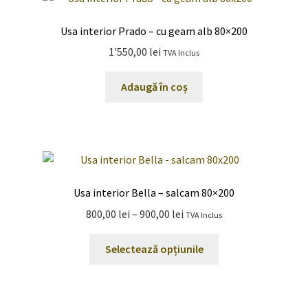
variații.
Opțiunile
Usa interior Prado – cu geam alb 80×200
pot
1'550,00
lei
TVA Inclus
fi
alese
Adaugă în coș
în
pagina
produsului.
Usa interior Bella – salcam 80×200
Interval
800,00
lei
–
900,00
lei
TVA Inclus
de
Acest
prețuri:
Selectează opțiunile
produs
800,00 lei
are
până
mai
la