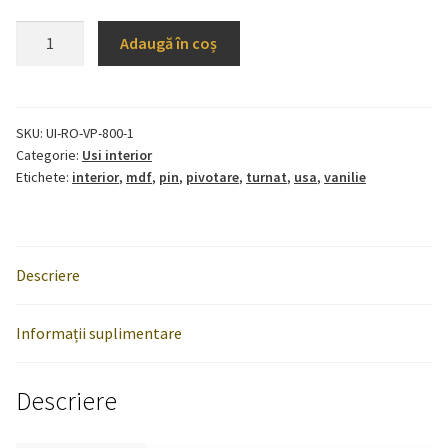
Cantitate
Adaugă în coș
Usa
interior
Roma
-
SKU:
UI-RO-VP-800-1
Categorie:
Usi interior
vanilie
Etichete:
interior
,
mdf
,
pin
,
pivotare
,
turnat
,
usa
,
vanilie
plina
80x200
Descriere
Informații suplimentare
Descriere