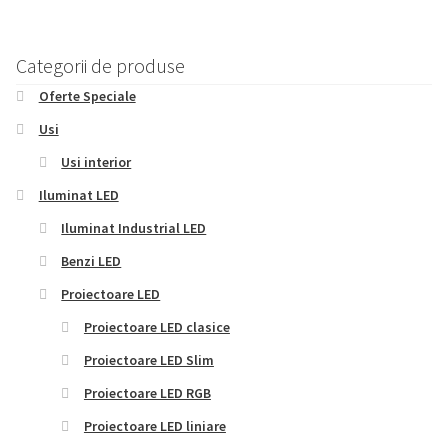
multe
900,00 lei
variații.
Opțiunile
Categorii de produse
pot
Oferte Speciale
fi
alese
Usi
în
Usi interior
pagina
Iluminat LED
produsului.
Iluminat Industrial LED
Benzi LED
Proiectoare LED
Proiectoare LED clasice
Proiectoare LED Slim
Proiectoare LED RGB
Proiectoare LED liniare