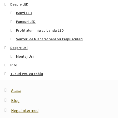
Despre LED
Benzi LED
Panouri LED
Profil aluminiu cu banda LED
Senzori de Miscare/ Senzori Crepusculari
Despre Usi
Montaj Usi
Info
Tuburi PVC cu cablu
Acasa
Blog
Hega Intermed