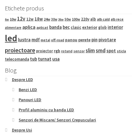
Etichete produs
12v
18w
12w
220v
alb
10w
24w
50w
100w
alb cald
30w
alb rece
6w
36w
aplica
banda
bec
interior
exterior
clasic
glob
aplicat
alimentare
led
lustra
mdf
pin
pivotare
panou
perete
metal
off-road
proiectoare
slim
smd
spot
proiector
rgb
sticla
rotund
senzor
tub
turnat
usa
telecomanda
Blog
Despre LED
Benzi LED
Panouri LED
Profil aluminiu cu banda LED
Senzori de Miscare/ Senzori Crepusculari
Despre Usi