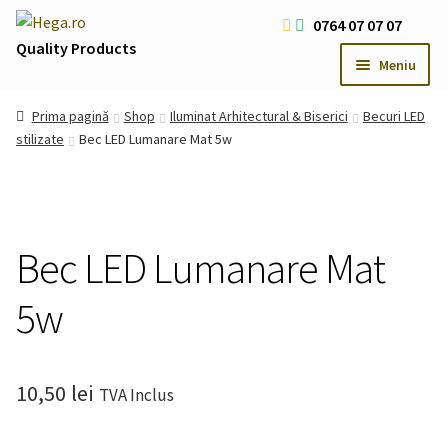
Sari
Sari
0764 07 07 07
la
la
Quality Products
Meniu
navigare
conținut
Livrare Gratuita Comenzi > 200 RON
Prima pagină
Shop
Iluminat Arhitectural & Biserici
Becuri LED
Cum platesc
stilizate
Bec LED Lumanare Mat 5w
Contact
Oferte Speciale
Usi
Extind
Bec LED Lumanare Mat
meniul
Iluminat LED
Extind
copil
5w
meniul
Iluminat Arhitectural & Biserici
Extind
copil
meniul
copil
10,50
lei
TVA Inclus