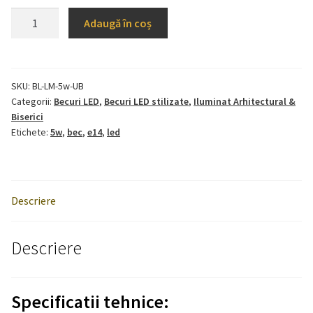
Cantitate
Adaugă în coș
Bec
LED
Lumanare
Mat
SKU:
BL-LM-5w-UB
Categorii:
Becuri LED
,
Becuri LED stilizate
,
Iluminat Arhitectural &
5w
Biserici
Etichete:
5w
,
bec
,
e14
,
led
Descriere
Descriere
Specificatii tehnice: