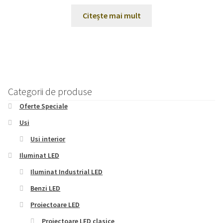
în
Citește mai mult
pagina
produsului.
Categorii de produse
Oferte Speciale
Usi
Usi interior
Iluminat LED
Iluminat Industrial LED
Benzi LED
Proiectoare LED
Proiectoare LED clasice