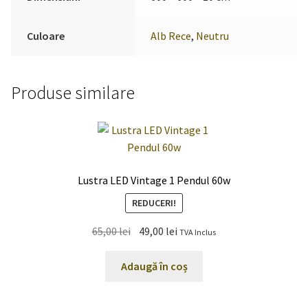
Culoare
Alb Rece
,
Neutru
Produse similare
Lustra LED Vintage 1 Pendul 60w
REDUCERI!
Prețul
Prețul
65,00
lei
49,00
lei
TVA Inclus
inițial
curent
a
este:
Adaugă în coș
fost:
49,00 lei.
65,00 lei.