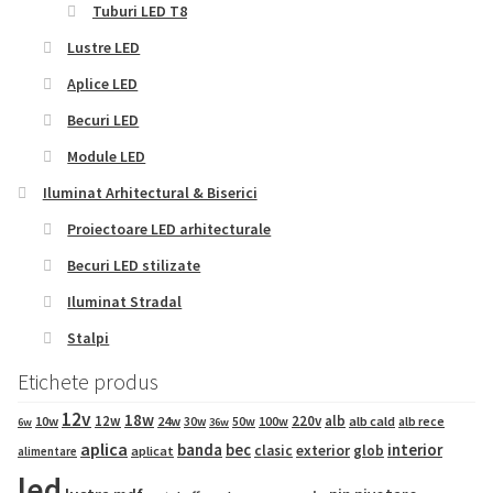
Tuburi LED T8
Lustre LED
Aplice LED
Becuri LED
Module LED
Iluminat Arhitectural & Biserici
Proiectoare LED arhitecturale
Becuri LED stilizate
Iluminat Stradal
Stalpi
Etichete produs
12v
18w
12w
220v
alb
10w
24w
50w
100w
alb cald
30w
alb rece
6w
36w
aplica
banda
bec
interior
exterior
clasic
glob
aplicat
alimentare
led