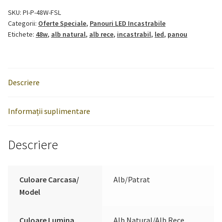
220V
SKU:
PI-P-48W-FSL
Categorii:
Oferte Speciale
,
Panouri LED Incastrabile
60x60
Etichete:
48w
,
alb natural
,
alb rece
,
incastrabil
,
led
,
panou
Incastrabil
Alb
Descriere
Informații suplimentare
Descriere
Culoare Carcasa/
Alb/Patrat
Model
Culoare Lumina
Alb Natural/Alb Rece