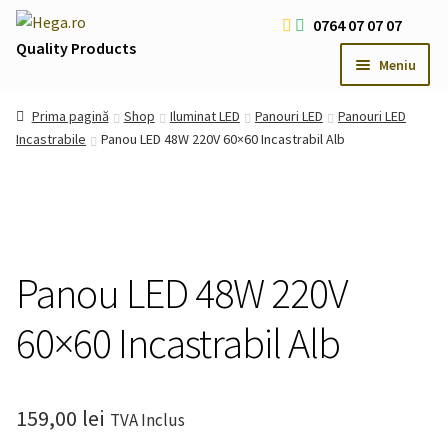
Sari
Sari
0764 07 07 07
la
la
Quality Products
Meniu
navigare
conținut
Livrare Gratuita Comenzi > 200 RON
Prima pagină
Shop
Iluminat LED
Panouri LED
Panouri LED
Cum platesc
Incastrabile
Panou LED 48W 220V 60×60 Incastrabil Alb
Contact
Oferte Speciale
Usi
Extind
meniul
Iluminat LED
Panou LED 48W 220V
Extind
copil
meniul
Iluminat Arhitectural & Biserici
Extind
60×60 Incastrabil Alb
copil
meniul
copil
159,00
lei
TVA Inclus