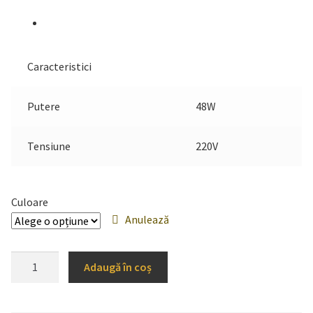
Caracteristici
Putere
48W
Tensiune
220V
Culoare
Anulează
Cantitate
Adaugă în coș
Panou
LED
48W