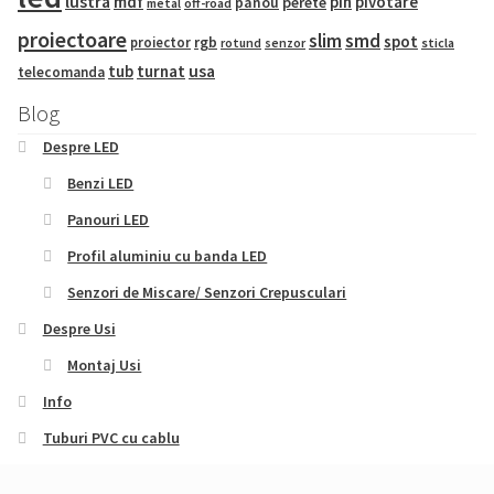
lustra
mdf
pin
pivotare
panou
perete
metal
off-road
proiectoare
slim
smd
spot
proiector
rgb
sticla
rotund
senzor
tub
turnat
usa
telecomanda
Blog
Despre LED
Benzi LED
Panouri LED
Profil aluminiu cu banda LED
Senzori de Miscare/ Senzori Crepusculari
Despre Usi
Montaj Usi
Info
Tuburi PVC cu cablu