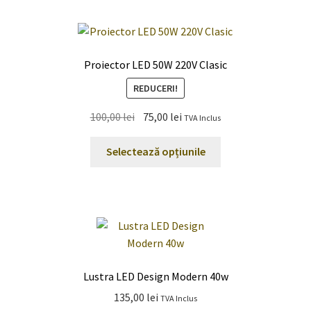
Proiector LED 50W 220V Clasic
REDUCERI!
Prețul
Prețul
100,00
lei
75,00
lei
TVA Inclus
inițial
curent
Acest
a
este:
Selectează opțiunile
produs
fost:
75,00 lei.
are
100,00 lei.
mai
multe
variații.
Opțiunile
pot
Lustra LED Design Modern 40w
fi
135,00
lei
TVA Inclus
alese