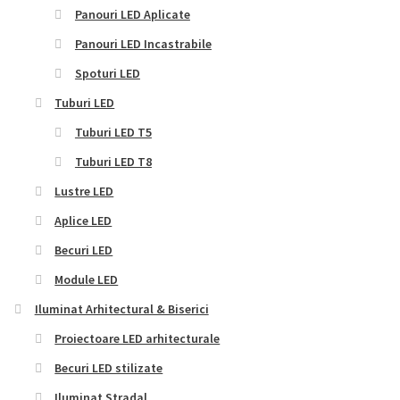
Panouri LED Aplicate
Panouri LED Incastrabile
Spoturi LED
Tuburi LED
Tuburi LED T5
Tuburi LED T8
Lustre LED
Aplice LED
Becuri LED
Module LED
Iluminat Arhitectural & Biserici
Proiectoare LED arhitecturale
Becuri LED stilizate
Iluminat Stradal