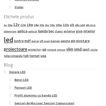
Stalpi
Etichete produs
12v
18w
12w
220v
alb
10w
24w
50w
100w
alb cald
30w
alb rece
6w
36w
aplica
banda
bec
interior
exterior
clasic
glob
aplicat
alimentare
led
lustra
mdf
pin
pivotare
panou
perete
metal
off-road
proiectoare
slim
smd
spot
proiector
rgb
sticla
rotund
senzor
tub
turnat
usa
telecomanda
Blog
Despre LED
Benzi LED
Panouri LED
Profil aluminiu cu banda LED
Senzori de Miscare/ Senzori Crepusculari