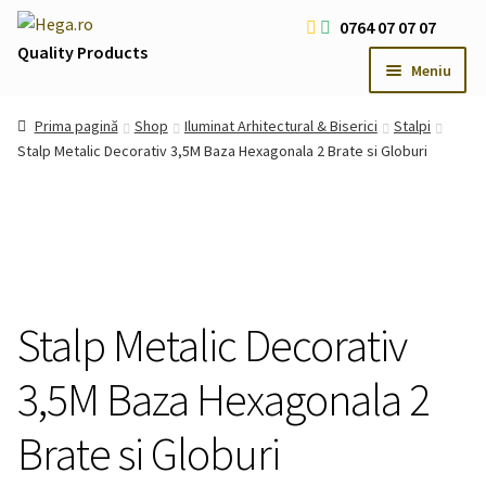
Sari
Sari
0764 07 07 07
la
la
Quality Products
Meniu
navigare
conținut
Livrare Gratuita Comenzi > 200 RON
Prima pagină
Shop
Iluminat Arhitectural & Biserici
Stalpi
Cum platesc
Stalp Metalic Decorativ 3,5M Baza Hexagonala 2 Brate si Globuri
Contact
Oferte Speciale
Usi
Extind
meniul
Iluminat LED
Extind
copil
Stalp Metalic Decorativ
meniul
Iluminat Arhitectural & Biserici
Extind
copil
meniul
3,5M Baza Hexagonala 2
copil
Brate si Globuri