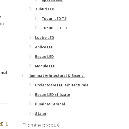
Tuburi LED
e
Tuburi LED T5
in
Tuburi LED T8
Lustre LED
Aplice LED
Becuri LED
Module LED
inul
Iluminat Arhitectural & Biserici
Proiectoare LED arhitecturale
Becuri LED stilizate
Iluminat Stradal
Stalpi
RE
Etichete produs