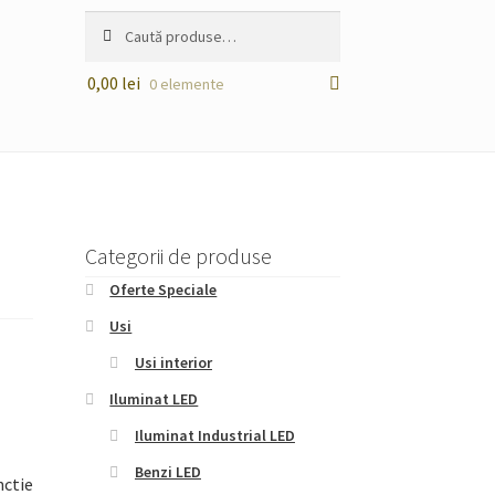
Caută
Caută
după:
0,00
lei
0 elemente
Categorii de produse
Oferte Speciale
Usi
Usi interior
Iluminat LED
Iluminat Industrial LED
Benzi LED
nctie