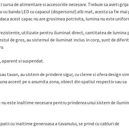
 sursa de alimentare si accesoriile necesare. Trebuie sa aveti grija
niu cu banda LED cu capacul (dispersorul) alb mat, acesta sa fie mai
 daca acest capac nu are grosimea potrivita, lumina nu este unifor
rezistente, utilizate pentru iluminat direct, cantitatea de lumina 
stul de gros, au sistemul de iluminat inclus in corp, sunt de diferi
ru.
t, aparent si suspendat.
sau tavan, au sistem de prindere sigur, cu cleme si ofera design si
puna accent pe o anumita zona, obiect din spatiul respectiv sau sa
e nu este inaltime necesara pentru prinderea unui sistem de ilumi
atii cu inaltime generoasa a tavanului, se prind cu cabluri de