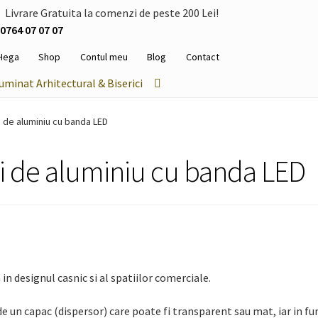
Livrare Gratuita la comenzi de peste 200 Lei!
0764 07 07 07
Hega
Shop
Contul meu
Blog
Contact
luminat Arhitectural & Biserici
i de aluminiu cu banda LED
ui de aluminiu cu banda LED
 in designul casnic si al spatiilor comerciale.
e un capac (dispersor) care poate fi transparent sau mat, iar in fu