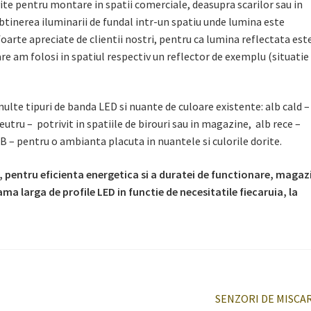
ite pentru montare in spatii comerciale, deasupra scarilor sau in
tinerea iluminarii de fundal intr-un spatiu unde lumina este
oarte apreciate de clientii nostri, pentru ca lumina reflectata est
e am folosi in spatiul respectiv un reflector de exemplu (situatie 
multe tipuri de banda LED si nuante de culoare existente: alb cald –
utru – potrivit in spatiile de birouri sau in magazine, alb rece –
GB – pentru o ambianta placuta in nuantele si culorile dorite.
, pentru eficienta energetica si a duratei de functionare, magaz
ama larga de profile LED in functie de necesitatile fiecaruia, la
Articolul
SENZORI DE MISCA