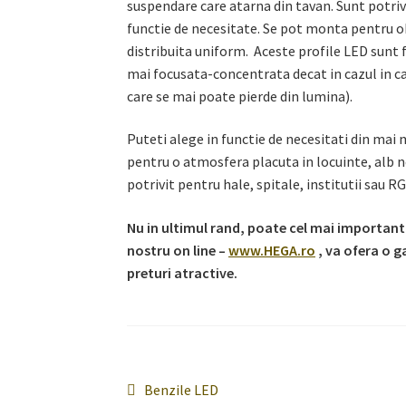
suspendare care atarna din tavan. Sunt potriv
functie de necesitate. Se pot monta pentru ob
distribuita uniform. Aceste profile LED sunt f
mai focusata-concentrata decat in cazul in car
care se mai poate pierde din lumina).
Puteti alege in functie de necesitati din mai 
pentru o atmosfera placuta in locuinte, alb ne
potrivit pentru hale, spitale, institutii sau R
Nu in ultimul rand, poate cel mai important
nostru on line –
www.HEGA.ro
, va ofera o g
preturi atractive.
Navigare
Articolul
Benzile LED