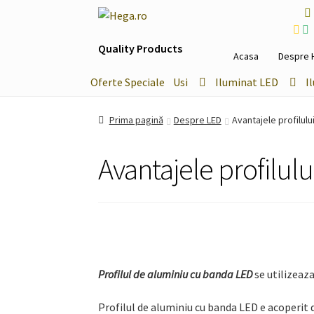
Sari
Sari
la
la
Quality Products
navigare
conținut
Acasa
Despre 
Oferte Speciale
Usi
Iluminat LED
I
Prima pagină
Despre LED
Avantajele profilulu
Avantajele profilul
Profilul de aluminiu cu banda LED
se utilizeaza
Profilul de aluminiu cu banda LED e acoperit d