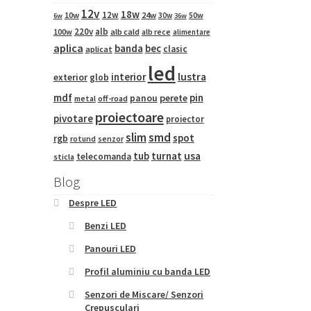
12v
18w
12w
10w
24w
50w
30w
6w
36w
220v
alb
100w
alb cald
alb rece
alimentare
aplica
banda
bec
clasic
aplicat
led
interior
lustra
exterior
glob
mdf
pin
panou
perete
metal
off-road
proiectoare
pivotare
proiector
slim
smd
spot
rgb
rotund
senzor
tub
turnat
usa
telecomanda
sticla
Blog
Despre LED
Benzi LED
Panouri LED
Profil aluminiu cu banda LED
Senzori de Miscare/ Senzori
Crepusculari