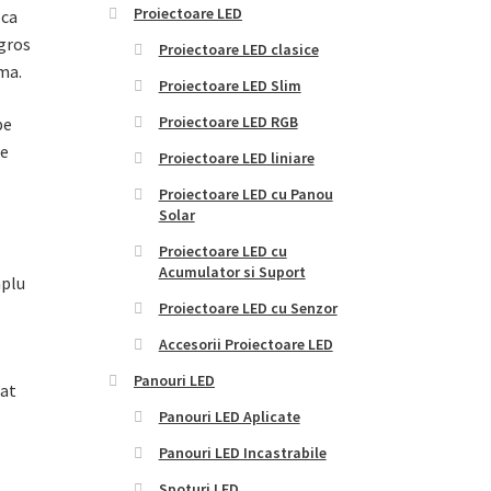
Proiectoare LED
 ca
 gros
Proiectoare LED clasice
ma.
Proiectoare LED Slim
Proiectoare LED RGB
pe
te
Proiectoare LED liniare
Proiectoare LED cu Panou
Solar
Proiectoare LED cu
Acumulator si Suport
mplu
Proiectoare LED cu Senzor
Accesorii Proiectoare LED
Panouri LED
nat
Panouri LED Aplicate
Panouri LED Incastrabile
Spoturi LED