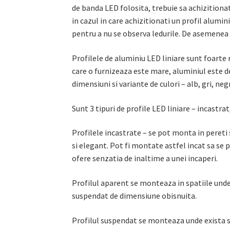
de banda LED folosita, trebuie sa achizitionati
in cazul in care achizitionati un profil alumi
pentru a nu se observa ledurile. De asemenea
Profilele de aluminiu LED liniare sunt foarte 
care o furnizeaza este mare, aluminiul este de
dimensiuni si variante de culori – alb, gri, neg
Sunt 3 tipuri de profile LED liniare – incastra
Profilele incastrate – se pot monta in pereti 
si elegant. Pot fi montate astfel incat sa se 
ofere senzatia de inaltime a unei incaperi.
Profilul aparent se monteaza in spatiile und
suspendat de dimensiune obisnuita.
Profilul suspendat se monteaza unde exista sp