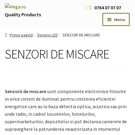
Sari
Sari
0764 07 07 07
la
la
Quality Products
Meniu
navigare
conținut
Livrare Gratuita Comenzi > 200 RON
Prima pagină
Despre LED
SENZORI DE MISCARE
Cum platesc
SENZORI DE MISCARE
Contact
Oferte Speciale
Usi
Extind
meniul
Iluminat LED
Extind
copil
Senzorii de miscare
sunt componente electronice folosite
meniul
Iluminat Arhitectural & Biserici
Extind
in orice sistem de iluminat pentru cresterea eficientei
copil
meniul
energetice care au la baza detectia optica, acustica sau prin
copil
unde radio, in cadrul locuintelor, hotelurilor,
supermarketurilor, depozitelor si pot declansa camerele de
supraveghere la patrunderea neautorizata in momentul