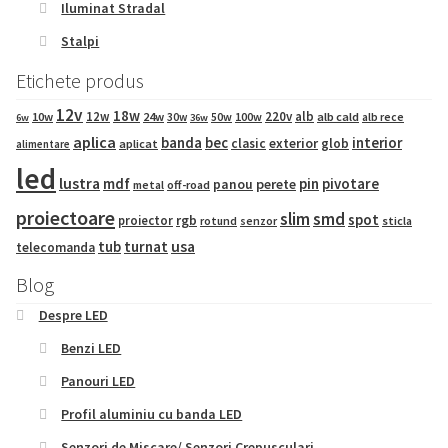
Iluminat Stradal
Stalpi
Etichete produs
12v
18w
12w
220v
alb
10w
24w
50w
100w
alb cald
30w
alb rece
6w
36w
aplica
banda
bec
interior
exterior
clasic
glob
aplicat
alimentare
led
lustra
mdf
pin
pivotare
panou
perete
metal
off-road
proiectoare
slim
smd
spot
proiector
rgb
sticla
rotund
senzor
tub
turnat
usa
telecomanda
Blog
Despre LED
Benzi LED
Panouri LED
Profil aluminiu cu banda LED
Senzori de Miscare/ Senzori Crepusculari