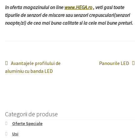
In oferta magazinului on line
www.HEGA.ro
, veti gasi toate
tipurile de senzori de miscare sau senzori crepusculari(senzori
noapte/zi) de cea mai buna calitate si la cele mai bune preturi.
Navigare
Articolul
Articolul
Avantajele profilului de
Panourile LED
anterior:
următor:
aluminiu cu banda LED
în
articole
Categorii de produse
Oferte Speciale
Usi